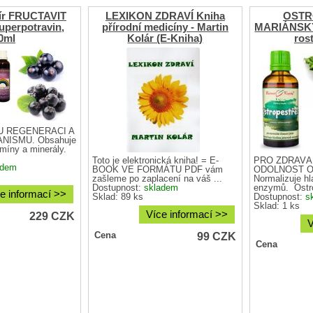
xír FRUCTAVIT
LEXIKON ZDRAVÍ Kniha
OSTR
superpotravin,
přírodní medicíny - Martin
MARIÁNSKÝ 
0ml
Kolár (E-Kniha)
rost
 REGENERACI A
NISMU. Obsahuje
amíny a minerály.
Toto je elektronická kniha! = E-
PRO ZDRAVÁ
adem
BOOK VE FORMÁTU PDF vám
ODOLNOST O
zašleme po zaplacení na váš ...
Normalizuje hl
Dostupnost:
skladem
enzymů. Ostro
e informací >>
Sklad: 89 ks
Dostupnost:
s
Sklad: 1 ks
Více informací >>
229
CZK
V
99
CZK
Cena
Cena