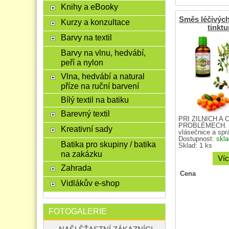
Knihy a eBooky
Směs léčivýc
Kurzy a konzultace
tinktu
Barvy na textil
Barvy na vlnu, hedvábí,
peří a nylon
Vlna, hedvábí a natural
příze na ruční barvení
Bílý textil na batiku
Barevný textil
PŘI ŽILNÍCH A 
PROBLÉMECH. Pr
Kreativní sady
vlásečnice a sprá
Dostupnost:
skl
Batika pro skupiny / batika
Sklad: 1 ks
na zakázku
Víc
Zahrada
Cena
Vidlákův e-shop
FOTOGALERIE