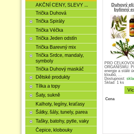
AKČNÍ CENY, SLEVY ...
Duhový el
bylinný e
Trička Duhová
Trička Spirály
Trička Véčka
Trička Jeden odstín
Trička Barevný mix
Trička Srdce, mandaly,
symboly
PRO CELKOVOU
ORGANISMU. Při
Trička Duhový maskáč
energie a stálé ú
kloubů, ...
Dětské produkty
Dostupnost:
skl
Sklad: 1 ks
Tílka a topy
Víc
Šaty, sukně
Cena
Kalhoty, legíny, kraťasy
Šátky, šály, tunely, parea
Tašky, batohy, pytle, vaky
Čepice, klobouky