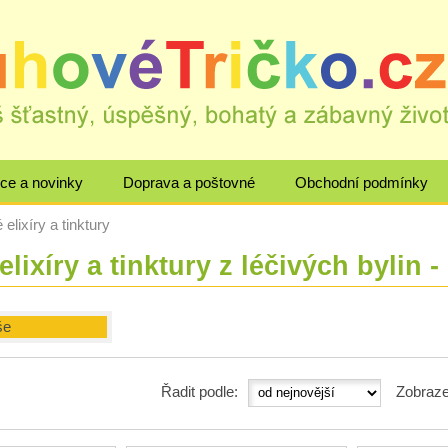
ce a novinky
Doprava a poštovné
Obchodní podmínky
elixíry a tinktury
lixíry a tinktury z léčivých bylin 
še
Řadit podle:
Zobraze