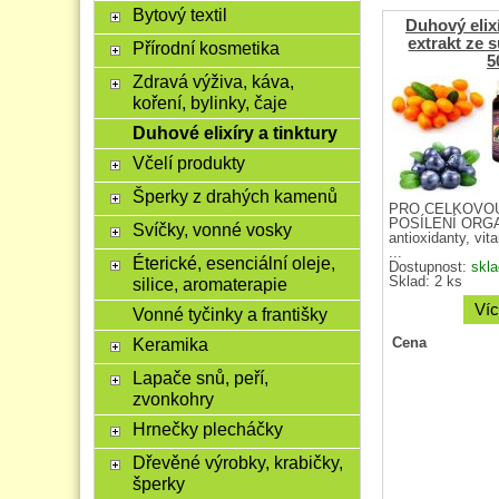
Bytový textil
Duhový eli
extrakt ze 
Přírodní kosmetika
5
Zdravá výživa, káva,
koření, bylinky, čaje
Duhové elixíry a tinktury
Včelí produkty
Šperky z drahých kamenů
PRO CELKOVOU
POSÍLENÍ ORGA
Svíčky, vonné vosky
antioxidanty, vit
...
Éterické, esenciální oleje,
Dostupnost:
skl
Sklad: 2 ks
silice, aromaterapie
Víc
Vonné tyčinky a františky
Keramika
Cena
Lapače snů, peří,
zvonkohry
Hrnečky plecháčky
Dřevěné výrobky, krabičky,
šperky