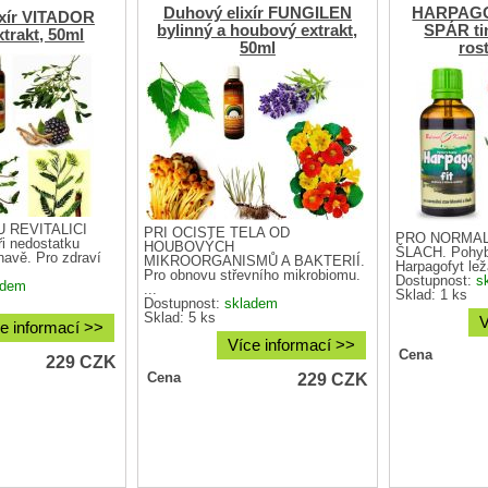
Duhový elixír FUNGILEN
HARPAGO
ixír VITADOR
bylinný a houbový extrakt,
SPÁR tin
xtrakt, 50ml
50ml
rost
 REVITALICI
PŘI OČISTĚ TĚLA OD
PRO NORMÁL
 nedostatku
HOUBOVÝCH
ŠLACH. Pohyb
navě. Pro zdraví
MIKROORGANISMŮ A BAKTERIÍ.
Harpagofyt lež
Pro obnovu střevního mikrobiomu.
Dostupnost:
s
adem
...
Sklad: 1 ks
Dostupnost:
skladem
Sklad: 5 ks
V
e informací >>
Více informací >>
Cena
229
CZK
229
CZK
Cena