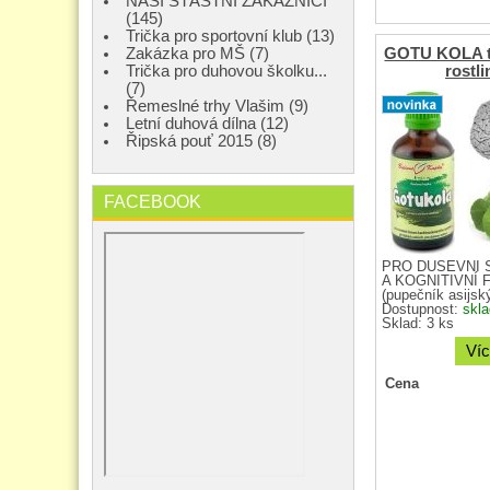
NAŠI ŠŤASTNÍ ZÁKAZNÍCI
(145)
Trička pro sportovní klub (13)
Zakázka pro MŠ (7)
GOTU KOLA ti
Trička pro duhovou školku...
rostli
(7)
Řemeslné trhy Vlašim (9)
Letní duhová dílna (12)
Řipská pouť 2015 (8)
FACEBOOK
PRO DUŠEVNÍ 
A KOGNITIVNÍ F
(pupečník asijský
Dostupnost:
skl
Sklad: 3 ks
Víc
Cena