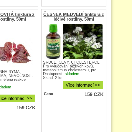
VITÁ tinktura z
ČESNEK MEDVĚDÍ tinktura z
rostliny, 50ml
léčivé rostliny, 50ml
SRDCE, CÉVY, CHOLESTEROL.
Pro vylučování těžkých kovů,
metabolismus cholesterolu, pro ...
ENNÁ RÝMA,
Dostupnost:
skladem
TMA, NEVOLNOST.
Sklad: 2 ks
řiměřená reakce
Více informací >>
kladem
159
CZK
Cena
íce informací >>
159
CZK