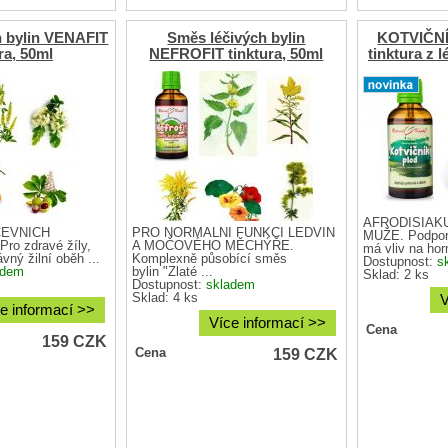
h bylin VENAFIT
Směs léčivých bylin
KOTVIČN
ra, 50ml
NEFROFIT tinktura, 50ml
tinktura z l
AFRODISIAKU
CÉVNÍCH
PRO NORMÁLNÍ FUNKCI LEDVIN
MUŽE. Podporu
o zdravé žíly,
A MOČOVÉHO MĚCHÝŘE.
má vliv na horm
vný žilní oběh ...
Komplexně působící směs
Dostupnost:
s
adem
bylin "Zlaté ...
Sklad: 2 ks
Dostupnost:
skladem
Sklad: 4 ks
V
e informací >>
Více informací >>
Cena
159
CZK
159
CZK
Cena