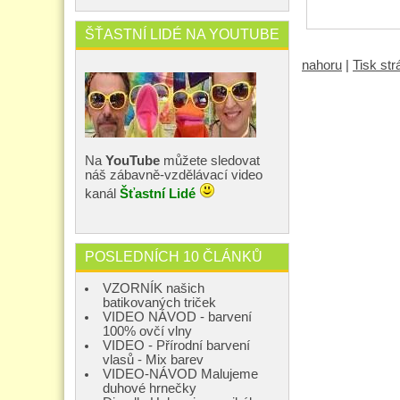
ŠŤASTNÍ LIDÉ NA YOUTUBE
nahoru
|
Tisk st
Na
YouTube
můžete sledovat
náš zábavně-vzdělávací video
kanál
Šťastní Lidé
POSLEDNÍCH 10 ČLÁNKŮ
VZORNÍK našich
batikovaných triček
VIDEO NÁVOD - barvení
100% ovčí vlny
VIDEO - Přírodní barvení
vlasů - Mix barev
VIDEO-NÁVOD Malujeme
duhové hrnečky