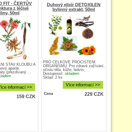
 FIT - ČERTŮV
Duhový elixír DETOXILEN
ktura z léčivé
bylinný extrakt, 50ml
liny, 50ml
PRO CELKOVÉ PROČIŠTĚNÍ
NÍ STAV KLOUBŮ A
ORGANISMU. Pro zdravé zažívání,
ový aparát.
očistu těla, kůže, ledvin, ...
aty (přezdívaný ...
Dostupnost:
skladem
kladem
Sklad: 2 ks
Více informací >>
íce informací >>
229
CZK
Cena
159
CZK