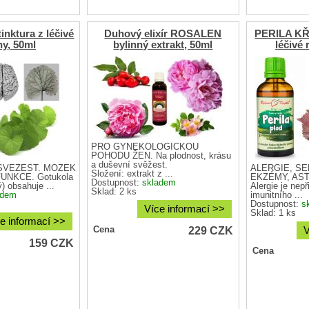
nktura z léčivé
Duhový elixír ROSALEN
PERILA KŘO
ny, 50ml
bylinný extrakt, 50ml
léčivé 
PRO GYNEKOLOGICKOU
POHODU ŽEN. Na plodnost, krásu
a duševní svěžest.
SVĚŽEST. MOZEK
ALERGIE, S
Složení: extrakt z ...
UNKCE. Gotukola
EKZÉMY, AS
Dostupnost:
skladem
) obsahuje ...
Alergie je nep
Sklad: 2 ks
adem
imunitního ...
Dostupnost:
s
Více informací >>
Sklad: 1 ks
e informací >>
229
CZK
Cena
V
159
CZK
Cena