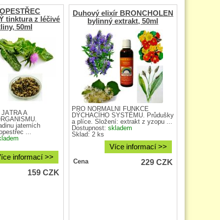
OPESTŘEC
Duhový elixír BRONCHOLEN
tinktura z léčivé
bylinný extrakt, 50ml
liny, 50ml
PRO NORMÁLNÍ FUNKCE
 JÁTRA A
DÝCHACÍHO SYSTÉMU. Průdušky
RGANISMU.
a plíce. Složení: extrakt z yzopu ...
adinu jaterních
Dostupnost:
skladem
pestřec ...
Sklad: 2 ks
kladem
Více informací >>
íce informací >>
229
CZK
Cena
159
CZK