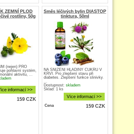
ÍK ZEMNÍ PLOD
Směs léčivých bylin DIASTOP
éčivé rostliny, 50g
tinktura, 50ml
M (nejen) PRO
NA SNÍŽENÍ HLADINY CUKRU V
je pohlavní systém,
KRVI. Pro zlepšení stavu při
onální aktivitu, ...
diabetes. Zlepšení funkce slinivky.
kladem
...
Dostupnost:
skladem
Sklad: 1 ks
íce informací >>
Více informací >>
159
CZK
159
CZK
Cena