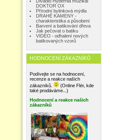
Divadlo Hybernia muzikál
DOKTOR OX
Přírodní bylinková mýdla
DRAHÉ KAMENY -
charakteristika a působení
Barvení a batikování dřeva
Jak pečovat o batiku
VIDEO - odhalení nových
batikovaných vzorů
HODNOCENÍ ZÁKAZNÍKŮ
Podívejte se na hodnocení,
recenze a reakce našich
zákazníků.
(Online Flér, kde
také prodáváme...)
Hodnocení a reakce našich
zákazníků