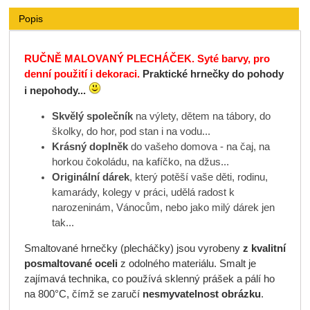
Popis
RUČNĚ MALOVANÝ PLECHÁČEK. Syté barvy, pro
denní použití i dekoraci.
Praktické hrnečky do pohody
i nepohody...
Skvělý společník
na výlety, dětem na tábory, do
školky, do hor, pod stan i na vodu...
Krásný doplněk
do vašeho domova - na čaj, na
horkou čokoládu, na kafíčko, na džus...
Originální dárek
, který potěší vaše děti, rodinu,
kamarády, kolegy v práci, udělá radost k
narozeninám, Vánocům, nebo jako milý dárek jen
tak...
Smaltované hrnečky (plecháčky)
jsou vyrobeny
z kvalitní
posmaltované oceli
z odolného materiálu. Smalt je
zajímavá technika, co používá sklenný prášek a pálí ho
na 800°C, čímž se zaručí
nesmyvatelnost obrázku
.