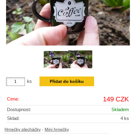
ks
149 CZK
Cena:
Dostupnost:
Skladem
Sklad:
4 ks
Hrnečky plecháčky
-
Mini hrnečky