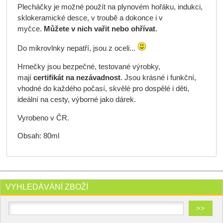
Plecháčky je možné použít na plynovém hořáku, indukci,
sklokeramické desce, v troubě a dokonce i v
myčce.
Můžete v nich vařit nebo ohřívat
.
Do mikrovlnky nepatří, jsou z oceli...
Hrnečky jsou bezpečné, testované výrobky,
mají
certifikát na nezávadnost
. Jsou krásné i funkční,
vhodné do každého počasí, skvělé pro dospělé i děti,
ideální na cesty, výborné jako dárek.
Vyrobeno v ČR.
Obsah: 80ml
VYHLEDÁVÁNÍ ZBOŽÍ