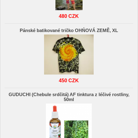
480 CZK
Pánské batikované tričko OHŃOVÁ ZEMĚ, XL
450 CZK
GUDUCHI (Chebule srdčitá) AF tinktura z léčivé rostliny,
50ml