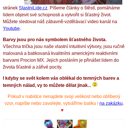
stránek
StastniLide.cz
.
Píšeme články o štěstí, pomáháme
lidem objevit své schopnosti a vytvořit si šťastný život.
Můžete sledovat náš zábavně-vzdělávací video kanál na
Youtube
.
Barvy jsou pro nás symbolem šťastného života.
Všechna trička jsou naše vlastní intuitivní výtvory, jsou ručně
malovaná a batikovaná kvalitními americkými reaktivními
barvami Procion MX. Jejich posláním je přinášet lidem do
života šťastné a zářivé pocity.
I kdyby se svět kolem vás oblékal do temných barev a
temných nálad, vy to můžete dělat jinak...
Pokud v nabídce nenajdete svoji velikost nebo oblíbený
vzor, napište nebo zavolejte, vytváříme batiku i
na zakázku
.
♥