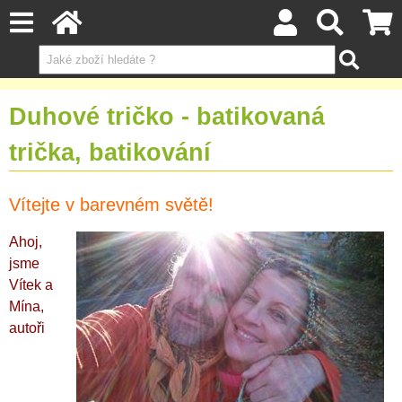
Duhové tričko - batikovaná
trička, batikování
Vítejte v barevném světě!
Ahoj,
jsme
Vítek a
Mína,
autoři