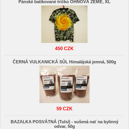
Pánské batikované tričko OHŃOVÁ ZEMĚ, XL
450 CZK
ČERNÁ VULKANICKÁ SŮL Himalájská jemná, 500g
59 CZK
BAZALKA POSVÁTNÁ (Tulsí) - sušená nať na bylinný
odvar, 50g