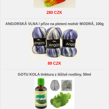
280 CZK
ANGORSKÁ VLNA / příze na pletení mohér MODRÁ, 100g
89 CZK
GOTU KOLA tinktura z léčivé rostliny, 50ml