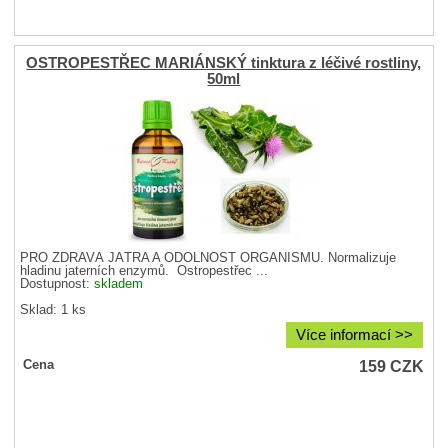
OSTROPESTŘEC MARIÁNSKÝ tinktura z léčivé rostliny,
50ml
PRO ZDRAVÁ JÁTRA A ODOLNOST ORGANISMU. Normalizuje
hladinu jaterních enzymů. Ostropestřec ...
Dostupnost:
skladem
Sklad: 1 ks
Více informací >>
159
CZK
Cena