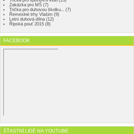
Trička pro sportovní klub (13)
Zakázka pro MŠ (7)
Trička pro duhovou školku... (7)
Řemeslné trhy Vlašim (9)
Letní duhová dílna (12)
Řipská pouť 2015 (8)
FACEBOOK
ŠŤASTNÍ LIDÉ NA YOUTUBE