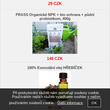
29 CZK
FRASS Organické NPK + bio ochrana + půdní
probiotikum, 400g
146 CZK
100% Esenciální olej HŘEBÍČEK
Při poskytování služeb nám pomáhají soubory cookie.
Používáním našich služeb vyjadřujete souhlas s naším
používáním souborů cookie.
Další informace
89 CZK