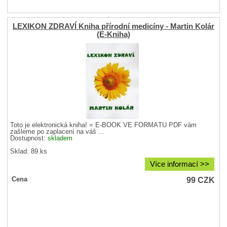
LEXIKON ZDRAVÍ Kniha přírodní medicíny - Martin Kolár
(E-Kniha)
Toto je elektronická kniha! = E-BOOK VE FORMÁTU PDF vám
zašleme po zaplacení na váš ...
Dostupnost:
skladem
Sklad: 89 ks
Více informací >>
99
CZK
Cena