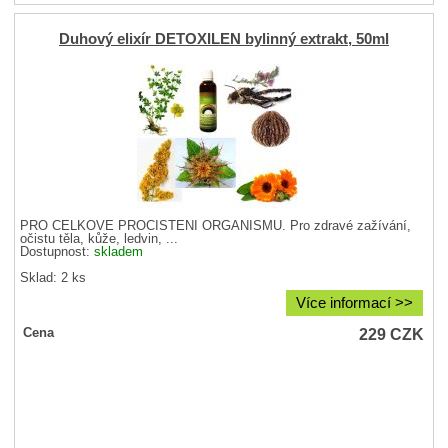
Duhový elixír DETOXILEN bylinný extrakt, 50ml
PRO CELKOVÉ PROČIŠTĚNÍ ORGANISMU. Pro zdravé zažívání,
očistu těla, kůže, ledvin, ...
Dostupnost:
skladem
Sklad: 2 ks
Více informací >>
229
CZK
Cena