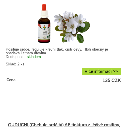
Posiluje srdce, reguluje krevní tlak, čistí cévy. Hloh obecný je
opadavá listnatá dřevina. ...
Dostupnost:
skladem
Sklad: 2 ks
Více informací >>
135
CZK
Cena
GUDUCHI (Chebule srdčitá) AF tinktura z léčivé rostliny,