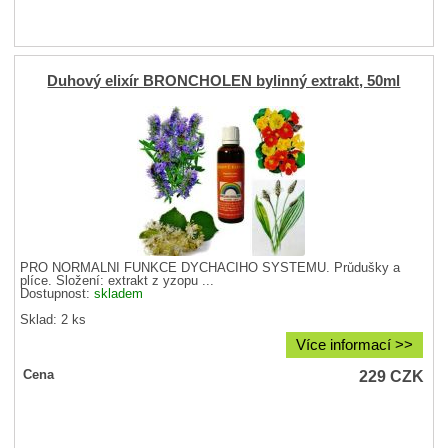
Duhový elixír BRONCHOLEN bylinný extrakt, 50ml
PRO NORMÁLNÍ FUNKCE DÝCHACÍHO SYSTÉMU. Průdušky a
plíce. Složení: extrakt z yzopu ...
Dostupnost:
skladem
Sklad: 2 ks
Více informací >>
229
CZK
Cena