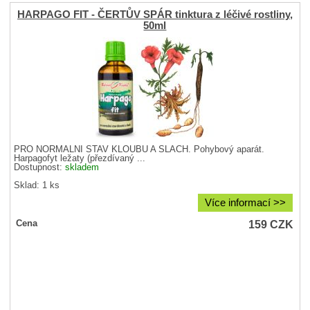
HARPAGO FIT - ČERTŮV SPÁR tinktura z léčivé rostliny,
50ml
PRO NORMÁLNÍ STAV KLOUBŮ A ŠLACH. Pohybový aparát.
Harpagofyt ležaty (přezdívaný ...
Dostupnost:
skladem
Sklad: 1 ks
Více informací >>
159
CZK
Cena