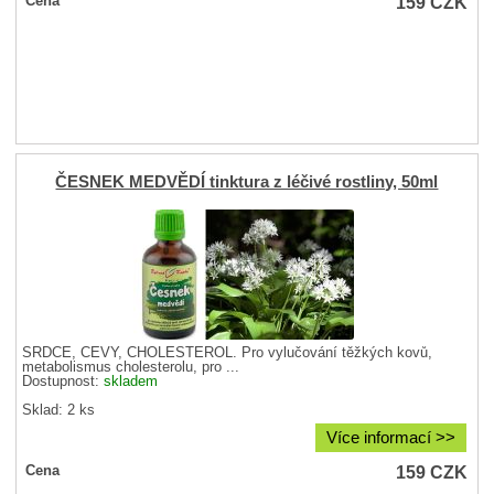
159
CZK
Cena
ČESNEK MEDVĚDÍ tinktura z léčivé rostliny, 50ml
SRDCE, CÉVY, CHOLESTEROL. Pro vylučování těžkých kovů,
metabolismus cholesterolu, pro ...
Dostupnost:
skladem
Sklad: 2 ks
Více informací >>
159
CZK
Cena