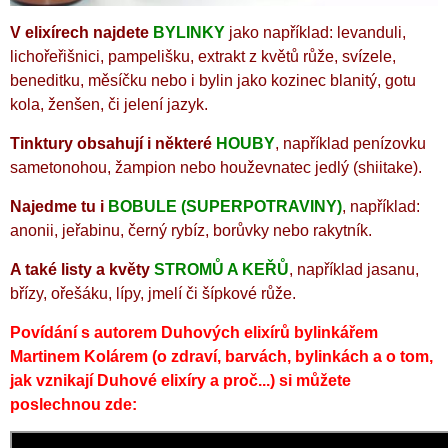
V elixírech najdete
BYLINKY
jako například:
levanduli,
lichořeřišnici, pampelišku, extrakt z květů růže, svízele,
beneditku, měsíčku nebo i bylin jako kozinec blanitý, gotu
kola, ženšen, či jelení jazyk.
Tinktury obsahují i některé
HOUBY
, například
penízovku
sametonohou, žampion nebo houževnatec jedlý (shiitake).
Najedme tu i
BOBULE (SUPERPOTRAVINY)
, například:
anonii, jeřabinu, černý rybíz, borůvky nebo rakytník.
A také listy a květy
STROMŮ A KEŘŮ
,
například jasanu,
břízy, ořešáku, lípy, jmelí či šípkové růže.
Povídání
s autorem Duhových elixírů bylinkářem
Martinem Kolárem
(o zdraví, barvách, bylinkách a o tom,
jak vznikají Duhové elixíry a proč...) si můžete
poslechnou zde: