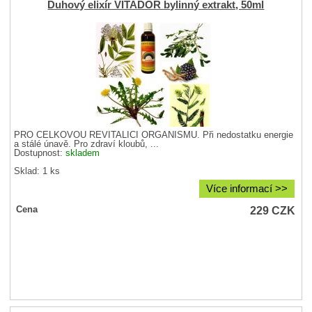
Duhový elixír VITADOR bylinný extrakt, 50ml
PRO CELKOVOU REVITALICI ORGANISMU. Při nedostatku energie
a stálé únavě. Pro zdraví kloubů, ...
Dostupnost:
skladem
Sklad: 1 ks
Více informací >>
229
CZK
Cena