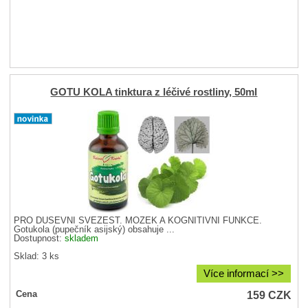
GOTU KOLA tinktura z léčivé rostliny, 50ml
PRO DUŠEVNÍ SVĚŽEST. MOZEK A KOGNITIVNÍ FUNKCE.
Gotukola (pupečník asijský) obsahuje ...
Dostupnost:
skladem
Sklad: 3 ks
Více informací >>
159
CZK
Cena