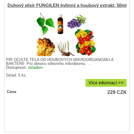
Duhový elixír FUNGILEN bylinný a houbový extrakt, 50ml
PŘI OČISTĚ TĚLA OD HOUBOVÝCH MIKROORGANISMŮ A
BAKTERIÍ. Pro obnovu střevního mikrobiomu. ...
Dostupnost:
skladem
Sklad: 5 ks
Více informací >>
229
CZK
Cena