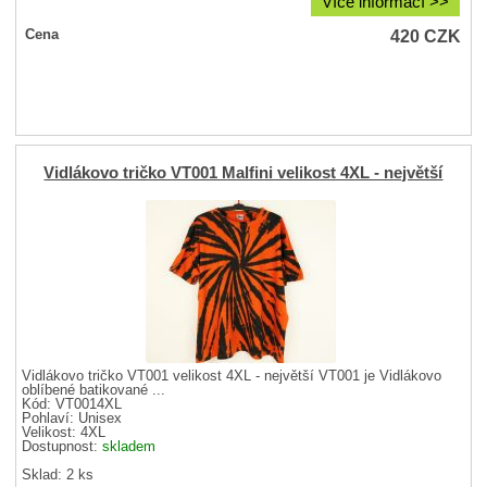
Více informací >>
420
CZK
Cena
Vidlákovo tričko VT001 Malfini velikost 4XL - největší
Vidlákovo tričko VT001 velikost 4XL - největší VT001 je Vidlákovo
oblíbené batikované ...
Kód: VT0014XL
Pohlaví:
Unisex
Velikost:
4XL
Dostupnost:
skladem
Sklad: 2 ks