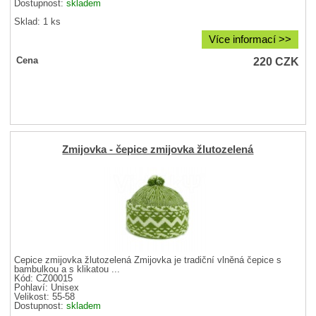
Dostupnost:
skladem
Sklad: 1 ks
Více informací >>
220
CZK
Cena
Zmijovka - čepice zmijovka žlutozelená
Čepice zmijovka žlutozelená Zmijovka je tradiční vlněná čepice s
bambulkou a s klikatou ...
Kód: CZ00015
Pohlaví:
Unisex
Velikost:
55-58
Dostupnost:
skladem