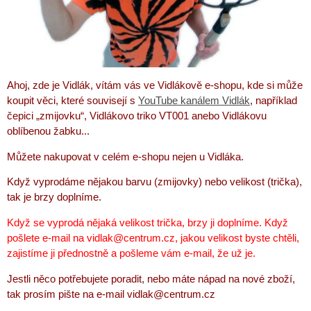
Ahoj, zde je Vidlák, vítám vás ve Vidlákově e-shopu, kde si může
koupit věci, které souvisejí s
YouTube kanálem Vidlák
, například
čepici „zmijovku“, Vidlákovo triko VT001 anebo Vidlákovu
oblíbenou žabku...
Můžete nakupovat v celém e-shopu nejen u Vidláka.
Když vyprodáme nějakou barvu (zmijovky) nebo velikost (trička),
tak je brzy doplníme.
Když se vyprodá nějaká velikost trička, brzy ji doplníme. Když
pošlete e-mail na vidlak@centrum.cz, jakou velikost byste chtěli,
zajistíme ji přednostně a pošleme vám e-mail, že už je.
Jestli něco potřebujete poradit, nebo máte nápad na nové zboží,
tak prosím pište na e-mail vidlak@centrum.cz