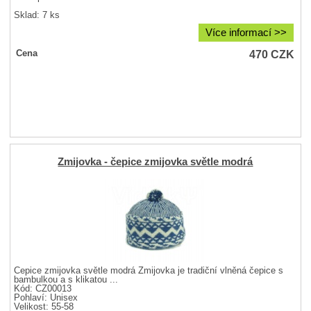
Sklad: 7 ks
Více informací >>
470
CZK
Cena
Zmijovka - čepice zmijovka světle modrá
Čepice zmijovka světle modrá Zmijovka je tradiční vlněná čepice s
bambulkou a s klikatou ...
Kód: CZ00013
Pohlaví:
Unisex
Velikost:
55-58