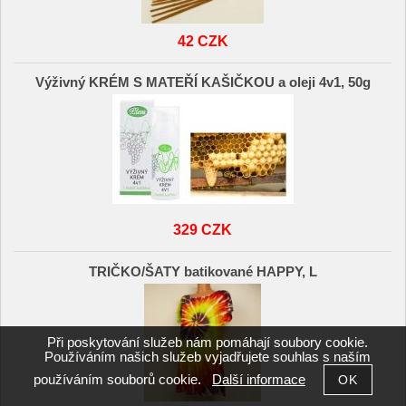
42 CZK
Výživný KRÉM S MATEŘÍ KAŠIČKOU a oleji 4v1, 50g
329 CZK
TRIČKO/ŠATY batikované HAPPY, L
Při poskytování služeb nám pomáhají soubory cookie.
Používáním našich služeb vyjadřujete souhlas s naším
používáním souborů cookie.
Další informace