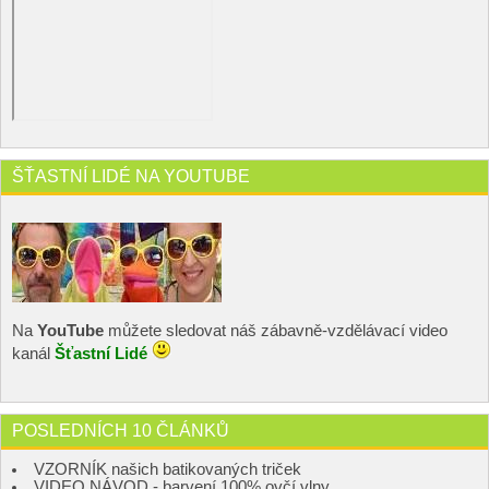
ŠŤASTNÍ LIDÉ NA YOUTUBE
Na
YouTube
můžete sledovat náš zábavně-vzdělávací video
kanál
Šťastní Lidé
POSLEDNÍCH 10 ČLÁNKŮ
VZORNÍK našich batikovaných triček
VIDEO NÁVOD - barvení 100% ovčí vlny