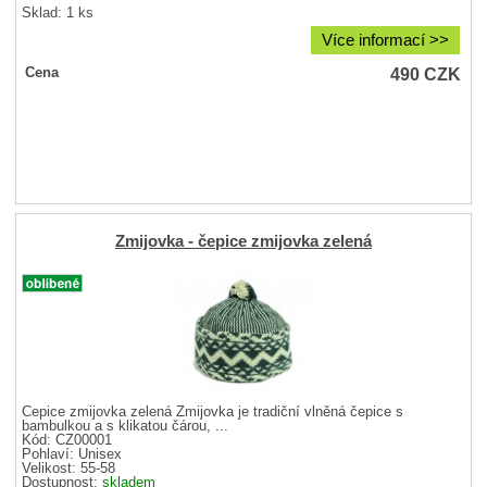
Sklad: 1 ks
Více informací >>
490
CZK
Cena
Zmijovka - čepice zmijovka zelená
Čepice zmijovka zelená Zmijovka je tradiční vlněná čepice s
bambulkou a s klikatou čárou, ...
Kód: CZ00001
Pohlaví:
Unisex
Velikost:
55-58
Dostupnost:
skladem