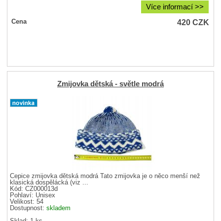
Více informací >>
420
CZK
Cena
Zmijovka dětská - světle modrá
Čepice zmijovka dětská modrá Tato zmijovka je o něco menší než
klasická dospělácká (viz ...
Kód: CZ000013d
Pohlaví:
Unisex
Velikost:
54
Dostupnost:
skladem
Sklad: 1 ks