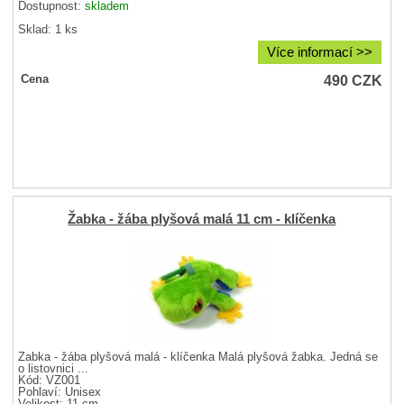
Dostupnost:
skladem
Sklad: 1 ks
Více informací >>
490
CZK
Cena
Žabka - žába plyšová malá 11 cm - klíčenka
Žabka - žába plyšová malá - klíčenka Malá plyšová žabka. Jedná se
o listovnici ...
Kód: VZ001
Pohlaví:
Unisex