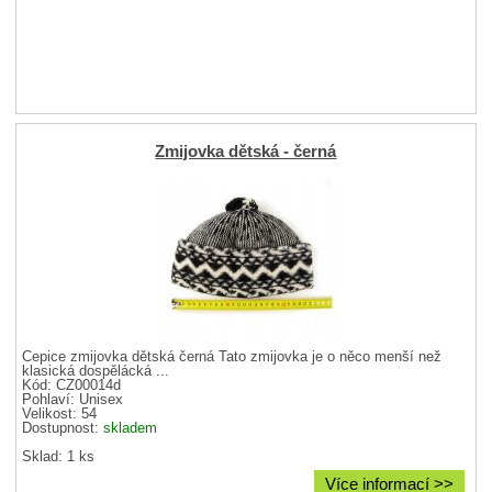
Zmijovka dětská - černá
Čepice zmijovka dětská černá Tato zmijovka je o něco menší než
klasická dospělácká ...
Kód: CZ00014d
Pohlaví:
Unisex
Velikost:
54
Dostupnost:
skladem
Sklad: 1 ks
Více informací >>