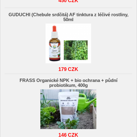
450 CZK
GUDUCHI (Chebule srdčitá) AF tinktura z léčivé rostliny,
50ml
179 CZK
FRASS Organické NPK + bio ochrana + půdní
probiotikum, 400g
146 CZK