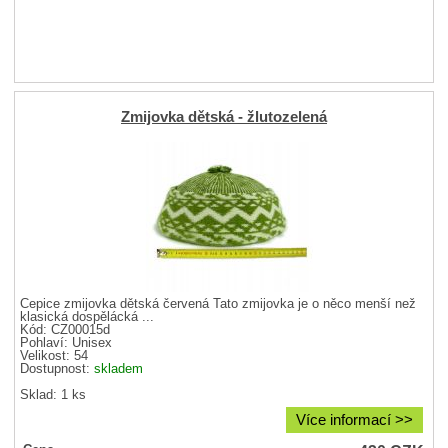
Zmijovka dětská - žlutozelená
Čepice zmijovka dětská červená Tato zmijovka je o něco menší než
klasická dospělácká ...
Kód: CZ00015d
Pohlaví:
Unisex
Velikost:
54
Dostupnost:
skladem
Sklad: 1 ks
Více informací >>