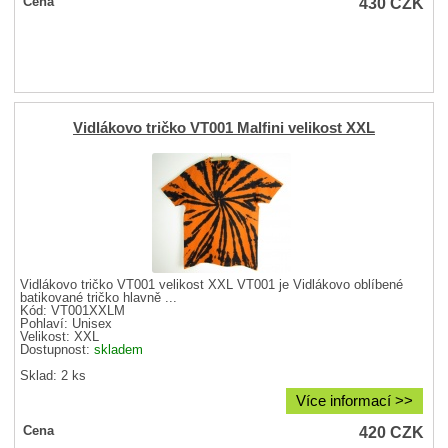
430
CZK
Cena
Vidlákovo tričko VT001 Malfini velikost XXL
Vidlákovo tričko VT001 velikost XXL VT001 je Vidlákovo oblíbené
batikované tričko hlavně ...
Kód: VT001XXLM
Pohlaví:
Unisex
Velikost:
XXL
Dostupnost:
skladem
Sklad: 2 ks
Více informací >>
420
CZK
Cena