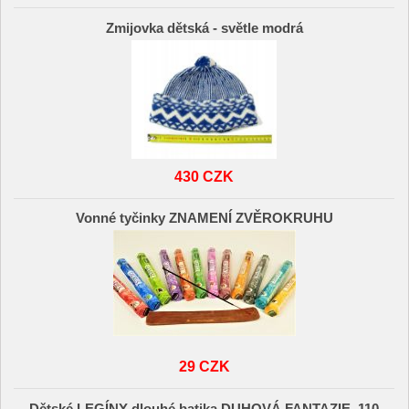
Zmijovka dětská - světle modrá
430 CZK
Vonné tyčinky ZNAMENÍ ZVĚROKRUHU
29 CZK
Dětské LEGÍNY dlouhé batika DUHOVÁ FANTAZIE, 110