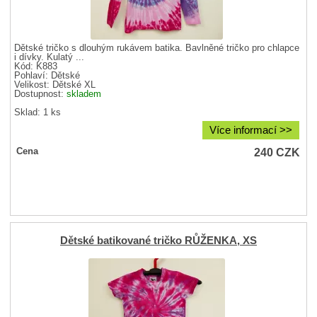
Dětské tričko s dlouhým rukávem batika. Bavlněné tričko pro chlapce
i dívky. Kulatý ...
Kód: K883
Pohlaví:
Dětské
Velikost:
Dětské XL
Dostupnost:
skladem
Sklad: 1 ks
Více informací >>
240
CZK
Cena
Dětské batikované tričko RŮŽENKA, XS