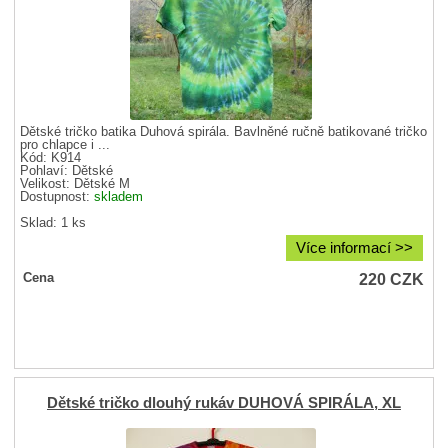
Dětské tričko batika Duhová spirála. Bavlněné ručně batikované tričko
pro chlapce i ...
Kód: K914
Pohlaví:
Dětské
Velikost:
Dětské M
Dostupnost:
skladem
Sklad: 1 ks
Více informací >>
220
CZK
Cena
Dětské tričko dlouhý rukáv DUHOVÁ SPIRÁLA, XL