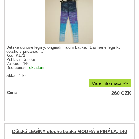
Dětské duhové legíny, originální ruční batika. Bavlněné legínky
dětské s přidanou ...
Kód: KL71
Pohlaví:
Dětské
Velikost:
146
Dostupnost:
skladem
Sklad: 1 ks
Více informací >>
260
CZK
Cena
Dětské LEGÍNY dlouhé batika MODRÁ SPIRÁLA, 140