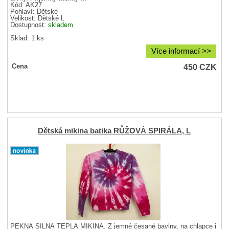
Kód: AK27
Pohlaví:
Dětské
Velikost:
Dětské L
Dostupnost:
skladem
Sklad: 1 ks
Více informací >>
450
CZK
Cena
Dětská mikina batika RŮŽOVÁ SPIRÁLA, L
PĚKNÁ SILNÁ TEPLÁ MIKINA. Z jemné česané bavlny, na chlapce i