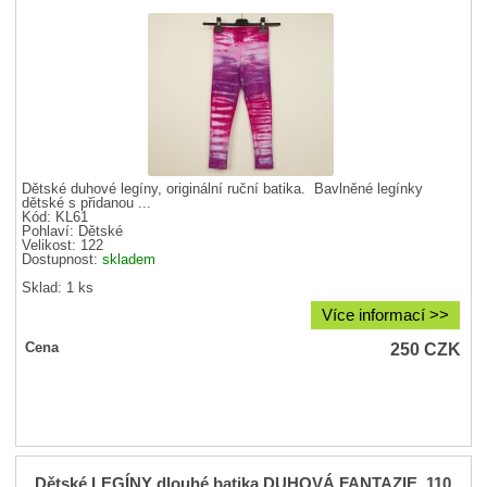
Dětské duhové legíny, originální ruční batika. Bavlněné legínky
dětské s přidanou ...
Kód: KL61
Pohlaví:
Dětské
Velikost:
122
Dostupnost:
skladem
Sklad: 1 ks
Více informací >>
250
CZK
Cena
Dětské LEGÍNY dlouhé batika DUHOVÁ FANTAZIE, 110