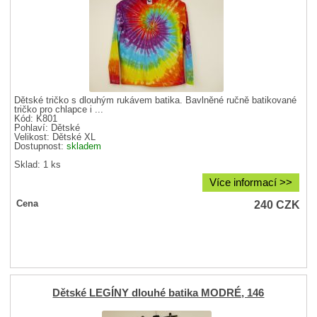
Dětské tričko s dlouhým rukávem batika. Bavlněné ručně batikované
tričko pro chlapce i ...
Kód: K801
Pohlaví:
Dětské
Velikost:
Dětské XL
Dostupnost:
skladem
Sklad: 1 ks
Více informací >>
240
CZK
Cena
Dětské LEGÍNY dlouhé batika MODRÉ, 146