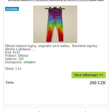
Dětské duhové legíny, originální ruční batika. Bavlněné legínky
dětské s přidanou ...
Kód: KL57
Pohlaví:
Dětské
Velikost:
110
Dostupnost:
skladem
Sklad: 1 ks
Více informací >>
250
CZK
Cena