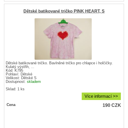
Dětské batikované tričko PINK HEART, S
Dětské batikované tričko. Bavlněné tričko pro chlapce i holčičky.
Kulatý výstřih, ...
Kód: K795
Pohlaví:
Dětské
Velikost:
Dětské S
Dostupnost:
skladem
Sklad: 1 ks
Více informací >>
190
CZK
Cena