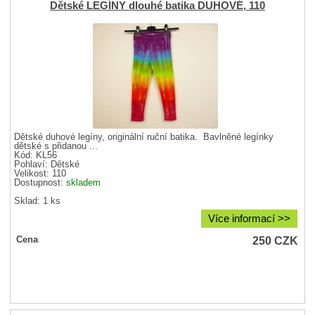
Dětské LEGÍNY dlouhé batika DUHOVÉ, 110
Dětské duhové legíny, originální ruční batika. Bavlněné legínky
dětské s přidanou ...
Kód: KL56
Pohlaví:
Dětské
Velikost:
110
Dostupnost:
skladem
Sklad: 1 ks
Více informací >>
250
CZK
Cena