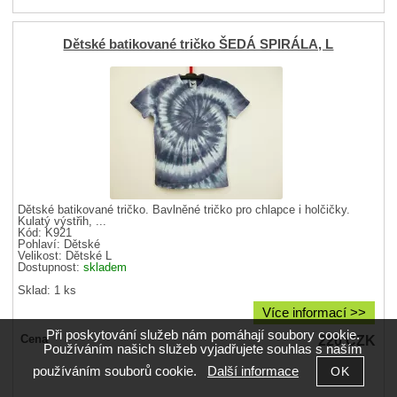
Dětské batikované tričko ŠEDÁ SPIRÁLA, L
Dětské batikované tričko. Bavlněné tričko pro chlapce i holčičky.
Kulatý výstřih, ...
Kód: K921
Pohlaví:
Dětské
Velikost:
Dětské L
Dostupnost:
skladem
Sklad: 1 ks
Více informací >>
Při poskytování služeb nám pomáhají soubory cookie.
220
CZK
Cena
Používáním našich služeb vyjadřujete souhlas s naším
používáním souborů cookie.
Další informace