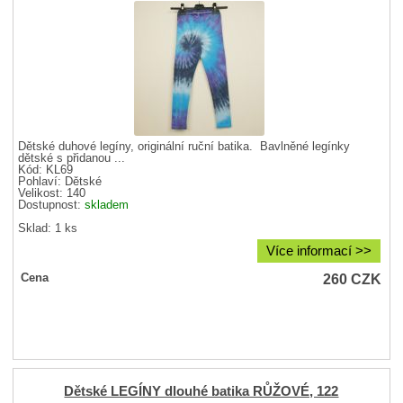
Dětské duhové legíny, originální ruční batika. Bavlněné legínky
dětské s přidanou ...
Kód: KL69
Pohlaví:
Dětské
Velikost:
140
Dostupnost:
skladem
Sklad: 1 ks
Více informací >>
260
CZK
Cena
Dětské LEGÍNY dlouhé batika RŮŽOVÉ, 122