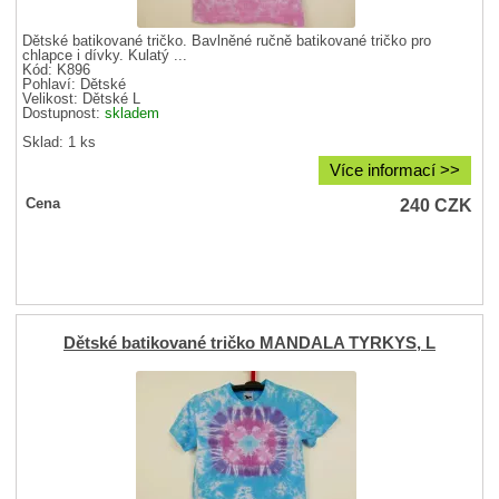
Dětské batikované tričko. Bavlněné ručně batikované tričko pro
chlapce i dívky. Kulatý ...
Kód: K896
Pohlaví:
Dětské
Velikost:
Dětské L
Dostupnost:
skladem
Sklad: 1 ks
Více informací >>
240
CZK
Cena
Dětské batikované tričko MANDALA TYRKYS, L