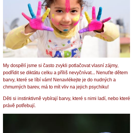
My dospělí jsme si často zvykli potlačovat vlasní zájmy,
podřídit se diktátu celku a příliš nevyčnívat...
Nenuťte dětem
barvy, které se líbí vám!
Nenavlékejte je do nudných a
chmurných barev, má to mít vliv na jejich psychiku!
Děti si instinktivně vybírají barvy, které s nimi ladí, nebo které
právě potřebují.