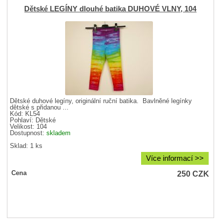
Dětské LEGÍNY dlouhé batika DUHOVÉ VLNY, 104
Dětské duhové legíny, originální ruční batika. Bavlněné legínky
dětské s přidanou ...
Kód: KL54
Pohlaví:
Dětské
Velikost:
104
Dostupnost:
skladem
Sklad: 1 ks
Více informací >>
250
CZK
Cena