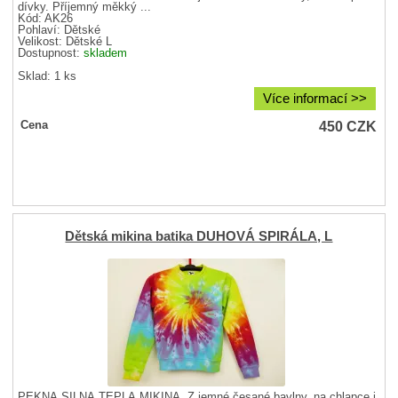
dívky. Příjemný měkký ...
Kód: AK26
Pohlaví:
Dětské
Velikost:
Dětské L
Dostupnost:
skladem
Sklad: 1 ks
Více informací >>
450
CZK
Cena
Dětská mikina batika DUHOVÁ SPIRÁLA, L
PĚKNÁ SILNÁ TEPLÁ MIKINA. Z jemné česané bavlny, na chlapce i