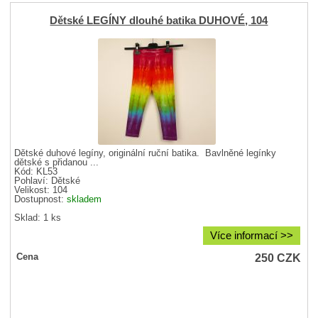
Dětské LEGÍNY dlouhé batika DUHOVÉ, 104
Dětské duhové legíny, originální ruční batika. Bavlněné legínky
dětské s přidanou ...
Kód: KL53
Pohlaví:
Dětské
Velikost:
104
Dostupnost:
skladem
Sklad: 1 ks
Více informací >>
250
CZK
Cena