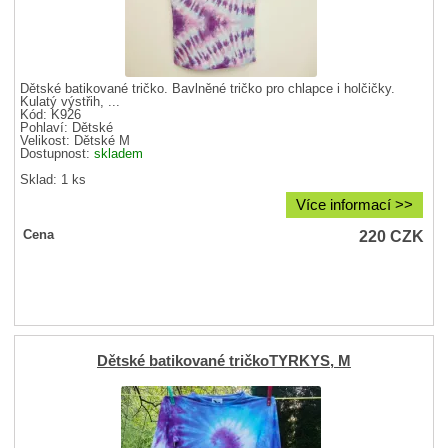
Dětské batikované tričko. Bavlněné tričko pro chlapce i holčičky.
Kulatý výstřih, ...
Kód: K926
Pohlaví:
Dětské
Velikost:
Dětské M
Dostupnost:
skladem
Sklad: 1 ks
Více informací >>
220
CZK
Cena
Dětské batikované tričkoTYRKYS, M