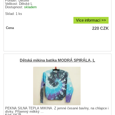
Pohlaví:
Dětské
Velikost:
Dětské L
Dostupnost:
skladem
Sklad: 1 ks
Více informací >>
220
CZK
Cena
Dětská mikina batika MODRÁ SPIRÁLA, L
PĚKNÁ SILNÁ TEPLÁ MIKINA. Z jemné česané bavlny, na chlapce i
dívky. Příjemný měkký ...
Kód: AK28