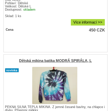
Pohlaví:
Dětské
Velikost:
Dětské L
Dostupnost:
skladem
Sklad: 1 ks
Více informací >>
450
CZK
Cena
Dětská mikina batika MODRÁ SPIRÁLA, L
PĚKNÁ SILNÁ TEPLÁ MIKINA. Z jemné česané bavlny, na chlapce i
dívky. Příjemný měkký ...