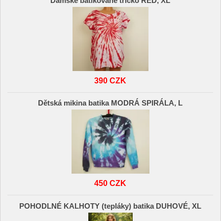
Dámské batikované tričko RED, XL
390 CZK
Dětská mikina batika MODRÁ SPIRÁLA, L
450 CZK
POHODLNÉ KALHOTY (tepláky) batika DUHOVÉ, XL