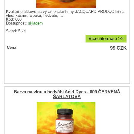
Kvalitní práškové barvy americké firmy JACQUARD PRODUCTS na
vlnu, kašmír, alpaku, hedvábí, ...
Kód: 608
Dostupnost:
skladem
Sklad: 5 ks
Více informací >>
99
CZK
Cena
Barva na vlnu a hedvábí Acid Dyes - 609 ČERVENÁ
ŠARLATOVÁ