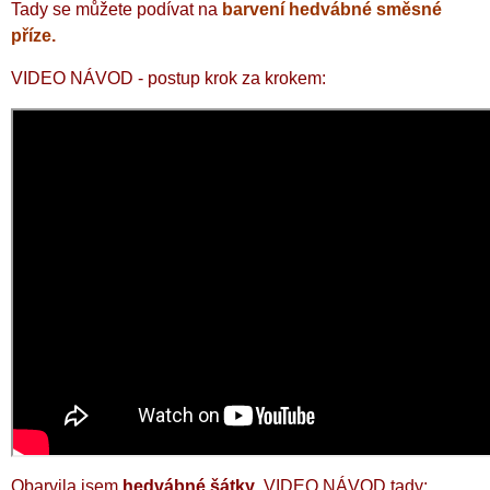
Tady se můžete podívat na
barvení hedvábné směsné
příze.
VIDEO NÁVOD - postup krok za krokem:
Obarvila jsem
hedvábné šátky
, VIDEO NÁVOD tady: