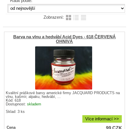
Řadit podle:
Zobrazení:
Barva na vlnu a hedvábí Acid Dyes - 618 ČERVENÁ
OHNIVÁ
Kvalitní práškové barvy americké firmy JACQUARD PRODUCTS na
vlnu, kašmír, alpaku, hedvábí, ...
Kód: 618
Dostupnost:
skladem
Sklad: 3 ks
Více informací >>
99
CZK
Cena