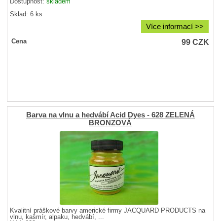
Dostupnost:
skladem
Sklad: 6 ks
Více informací >>
99
CZK
Cena
Barva na vlnu a hedvábí Acid Dyes - 628 ZELENÁ
BRONZOVÁ
Kvalitní práškové barvy americké firmy JACQUARD PRODUCTS na
vlnu, kašmír, alpaku, hedvábí, ...