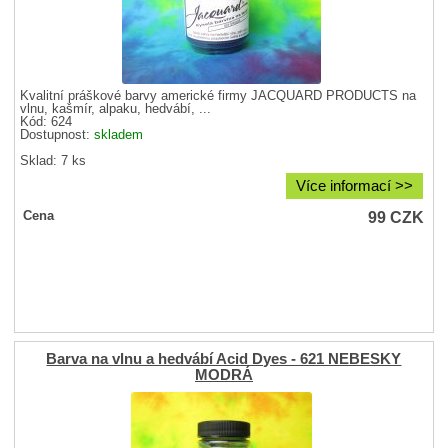
Kvalitní práškové barvy americké firmy JACQUARD PRODUCTS na
vlnu, kašmír, alpaku, hedvábí, ...
Kód: 624
Dostupnost:
skladem
Sklad: 7 ks
Více informací >>
99
CZK
Cena
Barva na vlnu a hedvábí Acid Dyes - 621 NEBESKY
MODRÁ