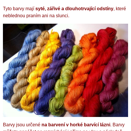
Tyto barvy mají
syté, zářivé a dlouhotrvající odstíny
, které
neblednou praním ani na slunci.
Barvy jsou určené
na barvení v horké barvící lázni
. Barvy