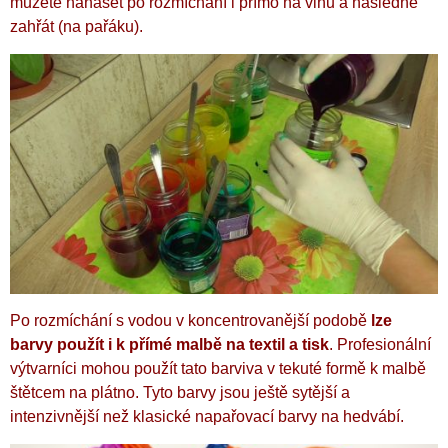
můžete nanášet po rozmíchání i přímo na vlnu a následně
zahřát (na pařáku).
Po rozmíchání s vodou v koncentrovanější podobě
lze
barvy použít i k přímé malbě na textil a tisk
. Profesionální
výtvarníci mohou použít tato barviva v tekuté formě k malbě
štětcem na plátno. Tyto barvy jsou ještě sytější a
intenzivnější než klasické napařovací barvy na hedvábí.