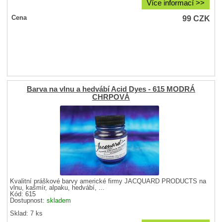
Více informací >>
99
CZK
Cena
Barva na vlnu a hedvábí Acid Dyes - 615 MODRÁ
CHRPOVÁ
Kvalitní práškové barvy americké firmy JACQUARD PRODUCTS na
vlnu, kašmír, alpaku, hedvábí, ...
Kód: 615
Dostupnost:
skladem
Sklad: 7 ks