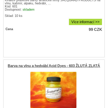
Kvalitní práškové barvy americké firmy JACQUARD PRODUCTS na
vlnu, kašmír, alpaku, hedvábí, ...
Kód: 601
Dostupnost:
skladem
Sklad: 10 ks
Více informací >>
99
CZK
Cena
Barva na vlnu a hedvábí Acid Dyes - 603 ŽLUTÁ ZLATÁ