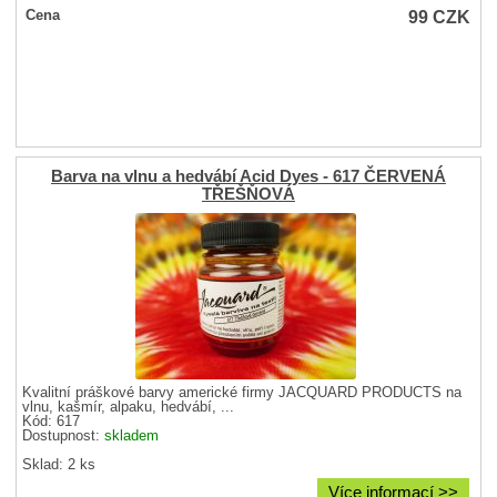
99
CZK
Cena
Barva na vlnu a hedvábí Acid Dyes - 617 ČERVENÁ
TŘEŠŇOVÁ
Kvalitní práškové barvy americké firmy JACQUARD PRODUCTS na
vlnu, kašmír, alpaku, hedvábí, ...
Kód: 617
Dostupnost:
skladem
Sklad: 2 ks
Více informací >>