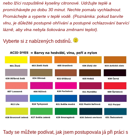
nebo lžíci rozpuštěné kyseliny citronové. Udržujte teplé a
promíchávejte po dobu 30 minut. Nechte pomalu vychladnout.
Promáchejte a vyperte v teplé vodě. (Poznámka: pokud barvíte
vlnu, je důležité postupné ohřívání a postupné ochlazování barvící
lázně, aby vlna nebyla šokována změnami teplot).
Vyberte si z nabízených odstínů.
Tady se můžete podívat, jak jsem postupovala já při práci s