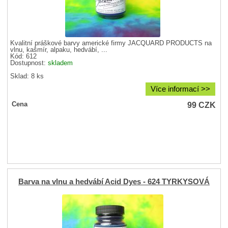
Kvalitní práškové barvy americké firmy JACQUARD PRODUCTS na
vlnu, kašmír, alpaku, hedvábí, ...
Kód: 612
Dostupnost:
skladem
Sklad: 8 ks
Více informací >>
99
CZK
Cena
Barva na vlnu a hedvábí Acid Dyes - 624 TYRKYSOVÁ