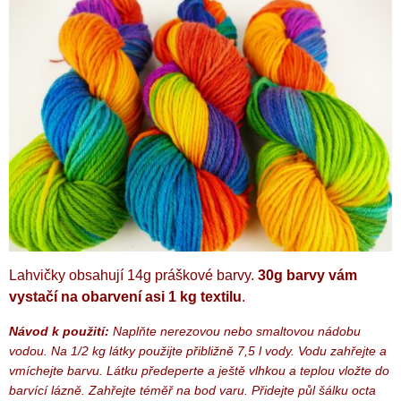
Lahvičky obsahují 14g práškové barvy.
30g barvy vám
vystačí na obarvení asi 1 kg textilu
.
Návod k použití:
Naplňte nerezovou nebo smaltovou nádobu
vodou. Na 1/2 kg látky použijte přibližně 7,5 l vody. Vodu zahřejte a
vmíchejte barvu. Látku předeperte a ještě vlhkou a teplou vložte do
barvící lázně. Zahřejte téměř na bod varu. Přidejte půl šálku octa