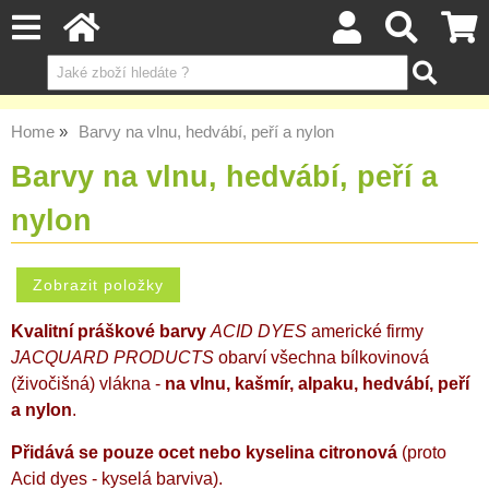
Home
Barvy na vlnu, hedvábí, peří a nylon
Barvy na vlnu, hedvábí, peří a
nylon
Kvalitní práškové barvy
ACID DYES
americké firmy
JACQUARD PRODUCTS
obarví všechna bílkovinová
(živočišná) vlákna -
na vlnu, kašmír, alpaku, hedvábí, peří
a nylon
.
Přidává se pouze ocet nebo kyselina citronová
(proto
Acid dyes - kyselá barviva).