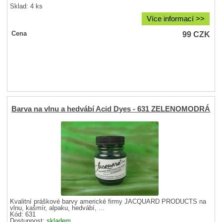
Sklad: 4 ks
Více informací >>
99
CZK
Cena
Barva na vlnu a hedvábí Acid Dyes - 631 ZELENOMODRÁ
Kvalitní práškové barvy americké firmy JACQUARD PRODUCTS na
vlnu, kašmír, alpaku, hedvábí, ...
Kód: 631
Dostupnost:
skladem