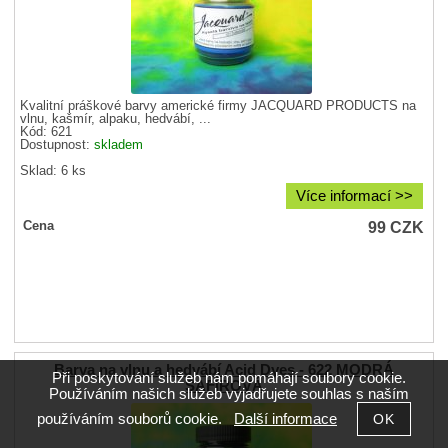
Kvalitní práškové barvy americké firmy JACQUARD PRODUCTS na
vlnu, kašmír, alpaku, hedvábí, ...
Kód: 621
Dostupnost:
skladem
Sklad: 6 ks
Více informací >>
99
CZK
Cena
Barva na vlnu a hedvábí Acid Dyes - 622 MODRÁ
Při poskytování služeb nám pomáhají soubory cookie.
SAFÍROVÁ
Používáním našich služeb vyjadřujete souhlas s naším
používáním souborů cookie.
Další informace