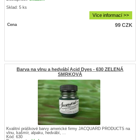
Sklad: 5 ks
Více informací >>
99
CZK
Cena
Barva na vlnu a hedvábí Acid Dyes - 630 ZELENÁ
SMRKOVÁ
Kvalitní práškové barvy americké firmy JACQUARD PRODUCTS na
vlnu, kašmír, alpaku, hedvábí, ...
Kód: 630