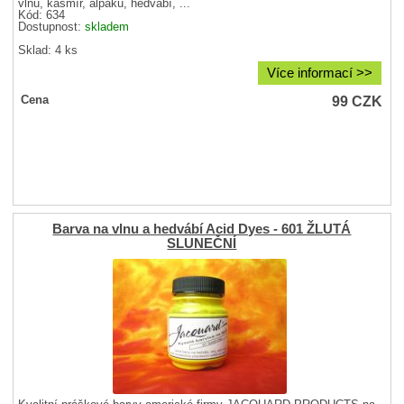
vlnu, kašmír, alpaku, hedvábí, ...
Kód: 634
Dostupnost:
skladem
Sklad: 4 ks
Více informací >>
99
CZK
Cena
Barva na vlnu a hedvábí Acid Dyes - 601 ŽLUTÁ
SLUNEČNÍ