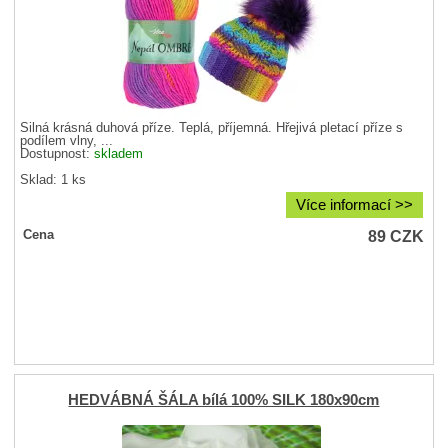
Silná krásná duhová příze. Teplá, příjemná. Hřejivá pletací příze s
podílem vlny, ...
Dostupnost:
skladem
Sklad: 1 ks
Více informací >>
89
CZK
Cena
HEDVÁBNÁ ŠÁLA bílá 100% SILK 180x90cm