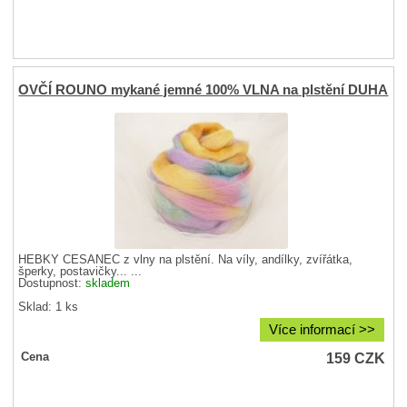
OVČÍ ROUNO mykané jemné 100% VLNA na plstění DUHA
HEBKÝ ČESANEC z vlny na plstění. Na víly, andílky, zvířátka,
šperky, postavičky... ...
Dostupnost:
skladem
Sklad: 1 ks
Více informací >>
159
CZK
Cena