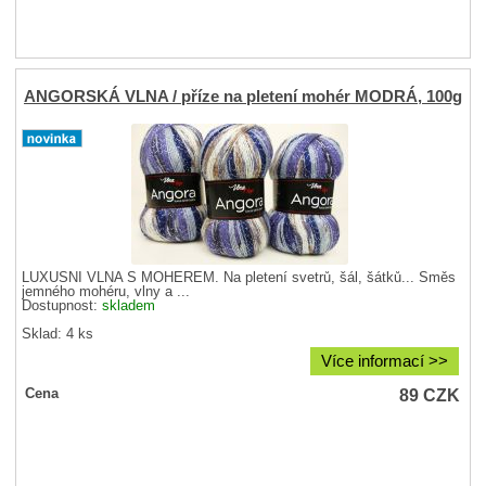
ANGORSKÁ VLNA / příze na pletení mohér MODRÁ, 100g
LUXUSNÍ VLNA S MOHÉREM. Na pletení svetrů, šál, šátků... Směs
jemného mohéru, vlny a ...
Dostupnost:
skladem
Sklad: 4 ks
Více informací >>
89
CZK
Cena