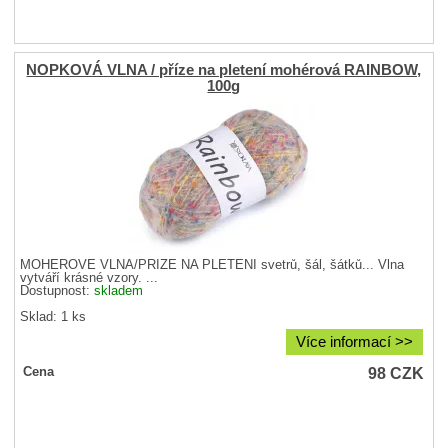
NOPKOVÁ VLNA / příze na pletení mohérová RAINBOW,
100g
MOHÉROVÉ VLNA/PŘÍZE NA PLETENÍ svetrů, šál, šátků... Vlna
vytváří krásné vzory. ...
Dostupnost:
skladem
Sklad: 1 ks
Více informací >>
98
CZK
Cena