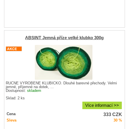
ABSINT Jemná příze velké klubko 300g
RUČNĚ VYROBENÉ KLUBÍČKO. Dlouhé barevné přechody. Velmi
jemné, příjemné na dotek, ...
Dostupnost:
skladem
Sklad: 2 ks
Více informací >>
333
CZK
Cena
Sleva
30 %