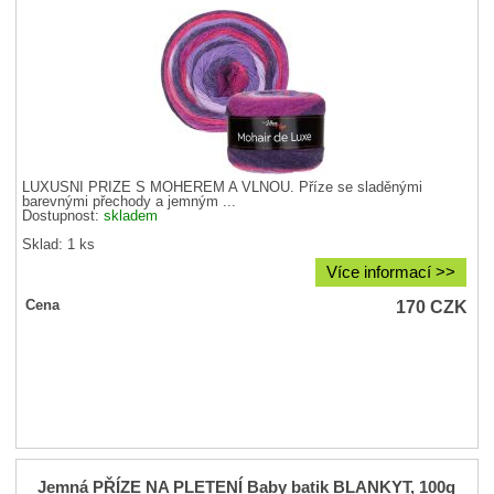
LUXUSNÍ PŘÍZE S MOHÉREM A VLNOU. Příze se sladěnými
barevnými přechody a jemným ...
Dostupnost:
skladem
Sklad: 1 ks
Více informací >>
170
CZK
Cena
Jemná PŘÍZE NA PLETENÍ Baby batik BLANKYT, 100g