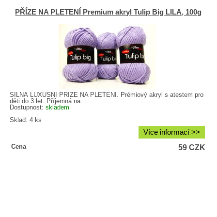
PŘÍZE NA PLETENÍ Premium akryl Tulip Big LILA, 100g
SILNÁ LUXUSNÍ PŘÍZE NA PLETENÍ. Prémiový akryl s atestem pro
děti do 3 let. Příjemná na ...
Dostupnost:
skladem
Sklad: 4 ks
Více informací >>
59
CZK
Cena