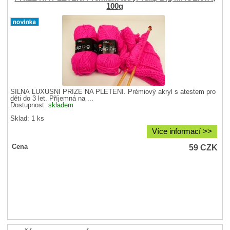
100g
SILNÁ LUXUSNÍ PŘÍZE NA PLETENÍ. Prémiový akryl s atestem pro
děti do 3 let. Příjemná na ...
Dostupnost:
skladem
Sklad: 1 ks
Více informací >>
59
CZK
Cena