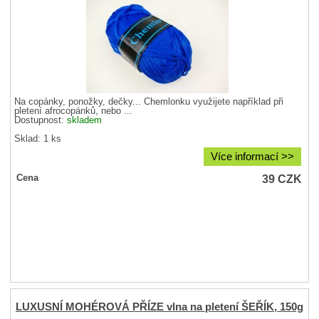
Na copánky, ponožky, dečky... Chemlonku využijete například při
pletení afrocopánků, nebo ...
Dostupnost:
skladem
Sklad: 1 ks
Více informací >>
39
CZK
Cena
LUXUSNÍ MOHÉROVÁ PŘÍZE vlna na pletení ŠEŘÍK, 150g