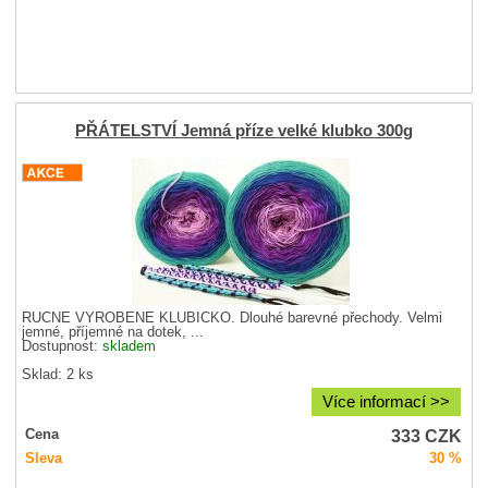
PŘÁTELSTVÍ Jemná příze velké klubko 300g
RUČNĚ VYROBENÉ KLUBÍČKO. Dlouhé barevné přechody. Velmi
jemné, příjemné na dotek, ...
Dostupnost:
skladem
Sklad: 2 ks
Více informací >>
333
CZK
Cena
Sleva
30 %