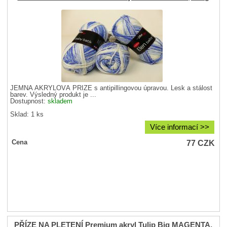
JEMNÁ AKRYLOVÁ PŘÍZE s antipillingovou úpravou. Lesk a stálost
barev. Výsledný produkt je ...
Dostupnost:
skladem
Sklad: 1 ks
Více informací >>
77
CZK
Cena
PŘÍZE NA PLETENÍ Premium akryl Tulip Big MAGENTA,