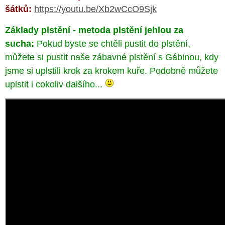
šátků:
https://youtu.be/Xb2wCcO9Sjk
Základy plstění - metoda plstění jehlou za
sucha:
Pokud byste se chtěli pustit do plstění,
můžete si pustit naše zábavné plstění s Gábinou, kdy
jsme si uplstili krok za krokem kuře. Podobně můžete
uplstit i cokoliv dalšího...