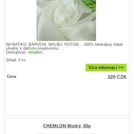
NA BATIKU, BARVENÍ, MALBU, POTISK... 100% Hedvábný šátek
vhodný k dalšímu kreativnímu ...
Dostupnost:
skladem
Sklad: 5 ks
Více informací >>
320
CZK
Cena
CHEMLON Modrý, 50g