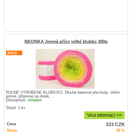
NEONKA Jemná příze velké klubko 300g
RUČNĚ VYROBENÉ KLUBÍČKO. Dlouhé barevné přechody. Velmi
jemné, příjemné na dotek, ...
Dostupnost:
skladem
Sklad: 1 ks
Více informací >>
333
CZK
Cena
Sleva
30 %