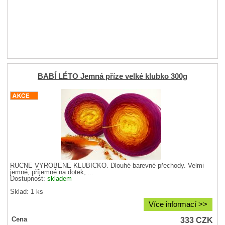
BABÍ LÉTO Jemná příze velké klubko 300g
RUČNĚ VYROBENÉ KLUBÍČKO. Dlouhé barevné přechody. Velmi
jemné, příjemné na dotek, ...
Dostupnost:
skladem
Sklad: 1 ks
Více informací >>
333
CZK
Cena