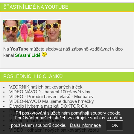
ŠŤASTNÍ LIDÉ NA YOUTUBE
Na
YouTube
můžete sledovat náš zábavně-vzdělávací video
kanál
Šťastní Lidé
POSLEDNÍCH 10 ČLÁNKŮ
VZORNÍK našich batikovaných triček
VIDEO NÁVOD - barvení 100% ovčí vlny
VIDEO - Přírodní barvení vlasů - Mix barev
VIDEO-NÁVOD Malujeme duhové hrnečky
Divadlo Hybernia muzikál DOKTOR OX
Přírodní bylinková mýdla
Při poskytování služeb nám pomáhají soubory cookie.
DRAHÉ KAMENY - charakteristika a působení
Používáním našich služeb vyjadřujete souhlas s naším
Barvení a batikování dřeva
používáním souborů cookie.
Další informace
Jak pečovat o batiku
VIDEO - odhalení nových batikovaných vzorů