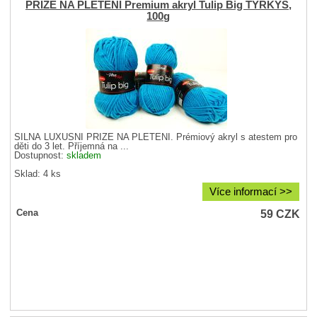
PŘÍZE NA PLETENÍ Premium akryl Tulip Big TYRKYS,
100g
SILNÁ LUXUSNÍ PŘÍZE NA PLETENÍ. Prémiový akryl s atestem pro
děti do 3 let. Příjemná na ...
Dostupnost:
skladem
Sklad: 4 ks
Více informací >>
59
CZK
Cena