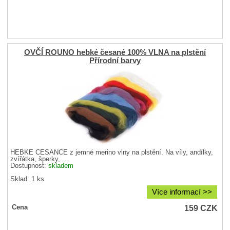
OVČÍ ROUNO hebké česané 100% VLNA na plstění
Přírodní barvy
HEBKÉ ČESANCE z jemné merino vlny na plstění. Na víly, andílky,
zvířátka, šperky, ...
Dostupnost:
skladem
Sklad: 1 ks
Více informací >>
159
CZK
Cena