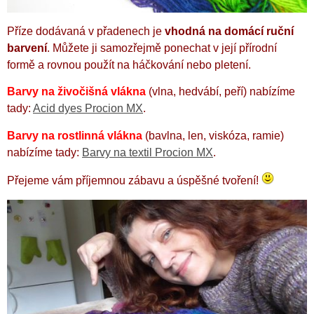
Příze dodávaná v přadenech je
vhodná na domácí ruční
barvení
. Můžete ji samozřejmě ponechat v její přírodní
formě a rovnou použít na háčkování nebo pletení.
Barvy na živočišná vlákna
(vlna, hedvábí, peří) nabízíme
tady:
Acid dyes Procion MX
.
Barvy na rostlinná vlákna
(bavlna, len, viskóza, ramie)
nabízíme tady:
Barvy na textil Procion MX
.
Přejeme vám příjemnou zábavu a úspěšné tvoření!