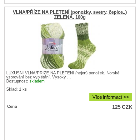
VLNA/PŘÍZE NA PLETENÍ (ponožky, svetry, čepice..)
ZELENÁ, 100g
LUXUSNÍ VLNA/PŘÍZE NA PLETENÍ (nejen) ponožek. Norské
vzorování bez vyplétání. Vysoký ...
Dostupnost:
skladem
Sklad: 1 ks
Více informací >>
125
CZK
Cena