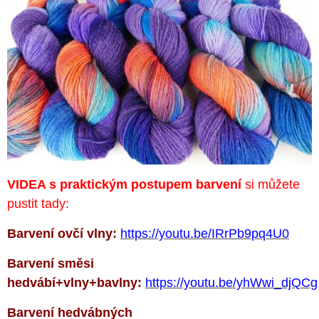
VIDEA s praktickým postupem barvení
si můžete
pustit tady:
Barvení ovčí vlny:
https://youtu.be/IRrPb9pq4U0
Barvení směsi
hedvábí+vlny+bavlny:
https://youtu.be/yhWwi_djQCg
Barvení hedvábných