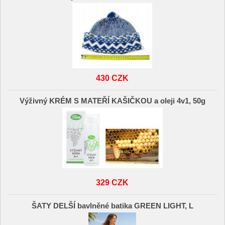
430 CZK
Výživný KRÉM S MATEŘÍ KAŠIČKOU a oleji 4v1, 50g
329 CZK
ŠATY DELŠÍ bavlněné batika GREEN LIGHT, L