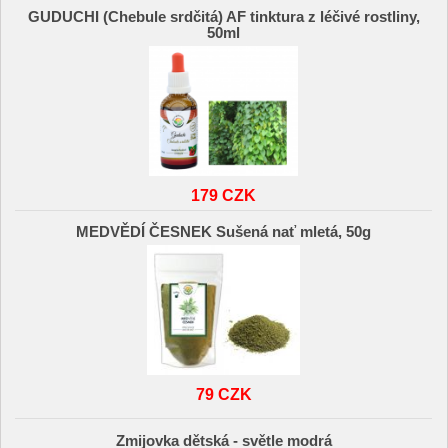
GUDUCHI (Chebule srdčitá) AF tinktura z léčivé rostliny,
50ml
179 CZK
MEDVĚDÍ ČESNEK Sušená nať mletá, 50g
79 CZK
Zmijovka dětská - světle modrá