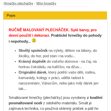
Hrnečky plecháčky
-
Mini hrnečky
Popis
RUČNĚ MALOVANÝ PLECHÁČEK. Syté barvy, pro
denní použití i dekoraci.
Praktické hrnečky do pohody
i nepohody...
Skvělý společník
na výlety, dětem na tábory, do
školky, do hor, pod stan i na vodu...
Krásný doplněk
do vašeho domova - na čaj, na
horkou čokoládu, na kafíčko, na džus...
Originální dárek
, který potěší vaše děti, rodinu,
kamarády, kolegy v práci, udělá radost k
narozeninám, Vánocům, nebo jako milý dárek jen
tak...
Smaltované hrnečky (plecháčky)
jsou vyrobeny
z kvalitní
posmaltované oceli
z odolného materiálu. Smalt je
zajímavá technika, co používá sklenný prášek a pálí ho