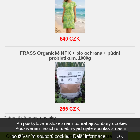
640 CZK
FRASS Organické NPK + bio ochrana + půdní
probiotikum, 1000g
266 CZK
Zobrazit všechny novinky ...
Při poskytování služeb nám pomáhají soubory cookie.
Používáním našich služeb vyjadřujete souhlas s naším
používáním souborů cookie.
Další informace
Copyright ©
duhovetricko.cz
,
provozováno na systému