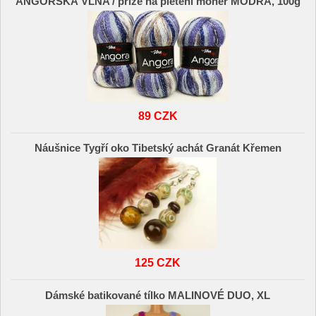
ANGORSKÁ VLNA / příze na pletení mohér MODRÁ, 100g
89 CZK
Náušnice Tygří oko Tibetský achát Granát Křemen
125 CZK
Dámské batikované tílko MALINOVÉ DUO, XL