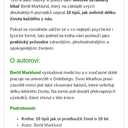
Tyto a další otázky si položil také
světově uznávaný
lékař
Bertil Marklund, který na základě svých
dlouholetých poznatků sepsal
10 tipů, jak ovlivnit délku
života každého z nás.
Pokud se rozodnete udržet se v co nejlepší psychické i
fyzické formě, tato jedinečná kniha vám poslouží jako
praktický průvodce
zdravějším, plnohodnotnějším a
spokojenějším životem.
O autorovi:
Bertil Marklund
vystudoval medicínu a v současné době
pracuje na univerzitě v Göteborgu. Svou lékařkou praxi
zasvětil mimo jiné také zkoumání faktorů, které ovlivňují
délku lidského života. Na tomto poli dosáhl překvapivých
výsledků, které shrnul v této knize.
Podrobnosti:
Kniha: 10 tipů jak si prodloužit život o 10 let
Autor: Bertil Marklund