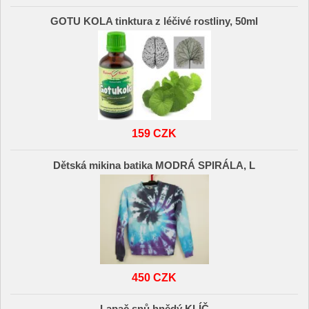
GOTU KOLA tinktura z léčivé rostliny, 50ml
159 CZK
Dětská mikina batika MODRÁ SPIRÁLA, L
450 CZK