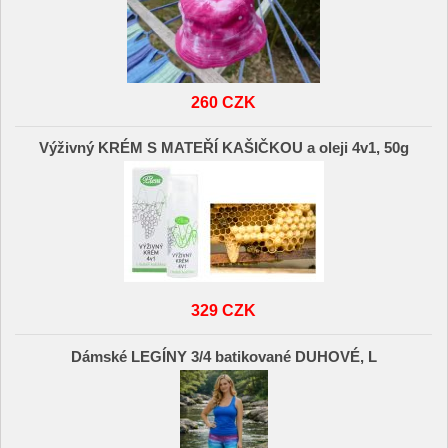
260 CZK
Výživný KRÉM S MATEŘÍ KAŠIČKOU a oleji 4v1, 50g
329 CZK
Dámské LEGÍNY 3/4 batikované DUHOVÉ, L