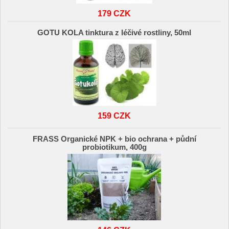
179 CZK
GOTU KOLA tinktura z léčivé rostliny, 50ml
159 CZK
FRASS Organické NPK + bio ochrana + půdní
probiotikum, 400g