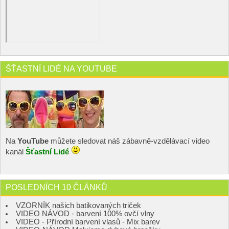
ŠŤASTNÍ LIDÉ NA YOUTUBE
Na
YouTube
můžete sledovat náš zábavně-vzdělávací video
kanál
Šťastní Lidé
POSLEDNÍCH 10 ČLÁNKŮ
VZORNÍK našich batikovaných triček
VIDEO NÁVOD - barvení 100% ovčí vlny
VIDEO - Přírodní barvení vlasů - Mix barev