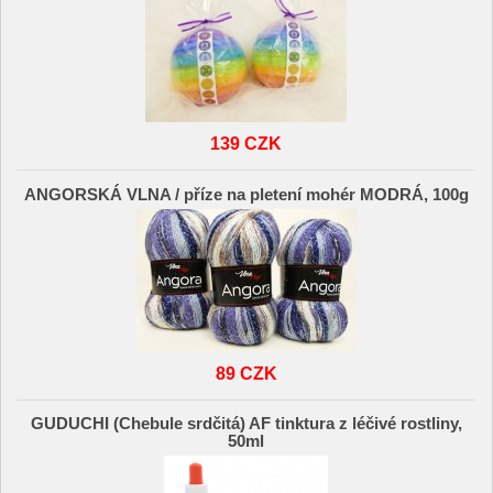
139 CZK
ANGORSKÁ VLNA / příze na pletení mohér MODRÁ, 100g
89 CZK
GUDUCHI (Chebule srdčitá) AF tinktura z léčivé rostliny,
50ml