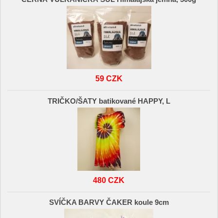
59 CZK
TRIČKO/ŠATY batikované HAPPY, L
480 CZK
SVÍČKA BARVY ČAKER koule 9cm