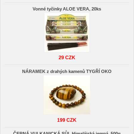
Vonné tyčinky ALOE VERA, 20ks
29 CZK
NÁRAMEK z drahých kamenů TYGŘÍ OKO
199 CZK
ČERNÁ VULKANICKÁ SŮL Himalájská jemná, 500g