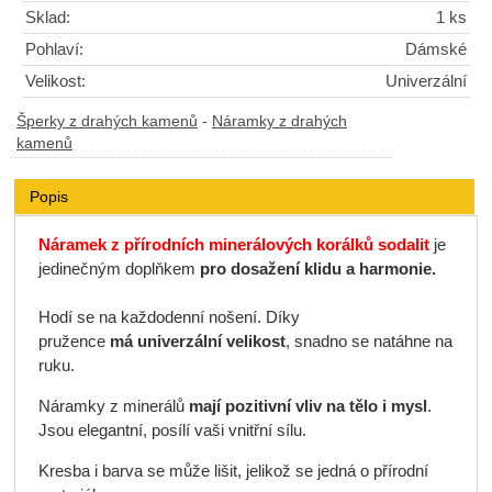
Sklad:
1 ks
Pohlaví:
Dámské
Velikost:
Univerzální
Šperky z drahých kamenů
-
Náramky z drahých
kamenů
Popis
Náramek z přírodních minerálových korálků sodalit
je
jedinečným doplňkem
pro dosažení klidu a harmonie.
Hodí se na každodenní nošení. Díky
pružence
má
univerzální velikost
, snadno se natáhne na
ruku.
Náramky z minerálů
mají pozitivní vliv na tělo i mysl
.
Jsou elegantní, posílí vaši vnitřní sílu.
Kresba i barva se může lišit, jelikož se jedná o přírodní