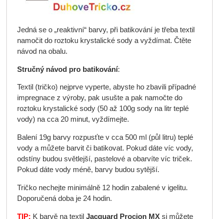
Jedná se o „reaktivní“ barvy, při batikování je třeba textil
namočit do roztoku krystalické sody a vyždímat. Čtěte
návod na obalu.
Stručný návod pro batikování
:
Textil (tričko) nejprve vyperte, abyste ho zbavili případné
impregnace z výroby, pak usušte a pak namočte do
roztoku krystalické sody (50 až 100g sody na litr teplé
vody) na cca 20 minut, vyždímejte.
Balení 19g barvy rozpusťte v cca 500 ml (půl litru) teplé
vody a můžete barvit či batikovat. Pokud dáte víc vody,
odstíny budou světlejší, pastelové a obarvíte víc triček.
Pokud dáte vody méně, barvy budou sytější.
Tričko nechejte minimálně 12 hodin zabalené v igelitu.
Doporučená doba je 24 hodin.
TIP:
K barvě na textil
Jacquard Procion MX
si můžete