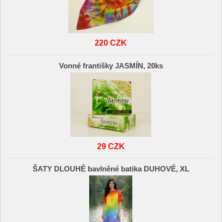
220 CZK
Vonné františky JASMÍN, 20ks
29 CZK
ŠATY DLOUHÉ bavlněné batika DUHOVÉ, XL