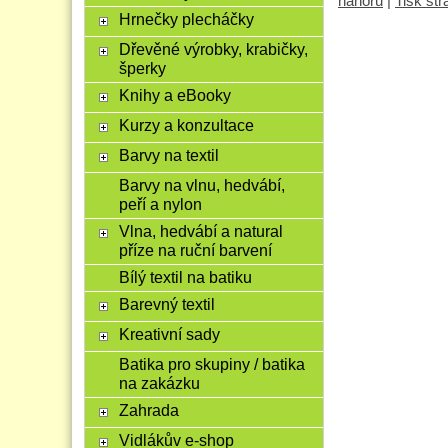
nahoru
|
Tisk st
Hrnečky plecháčky
Dřevěné výrobky, krabičky,
šperky
Knihy a eBooky
Kurzy a konzultace
Barvy na textil
Barvy na vlnu, hedvábí,
peří a nylon
Vlna, hedvábí a natural
příze na ruční barvení
Bílý textil na batiku
Barevný textil
Kreativní sady
Batika pro skupiny / batika
na zakázku
Zahrada
Vidlákův e-shop