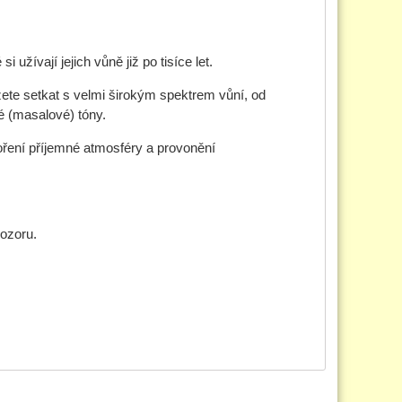
 si užívají jejich vůně již po tisíce let.
ůžete setkat s velmi širokým spektrem vůní, od
é (masalové) tóny.
oření příjemné atmosféry a provonění
dozoru.