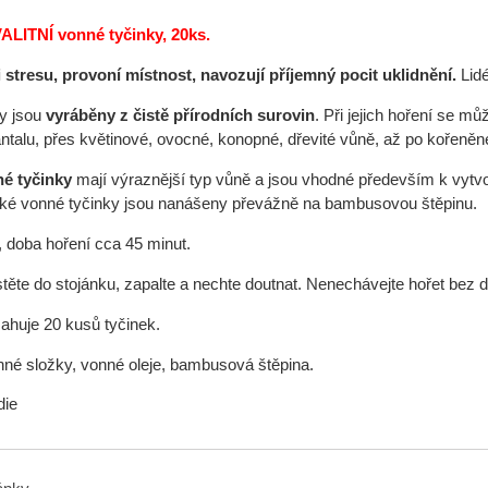
ALITNÍ
vonné tyčinky, 20ks.
 stresu,
provoní místnost,
navozují příjemný pocit uklidnění.
Lidé
y jsou
vyráběny
z čistě přírodních surovin
. Při jejich hoření se m
antalu, přes květinové, ovocné, konopné, dřevité vůně, až po kořeněn
né tyčinky
mají výraznější typ vůně a jsou vhodné především k vytv
ické vonné tyčinky jsou nanášeny převážně na bambusovou štěpinu.
 doba hoření cca 45 minut.
těte do stojánku, zapalte a nechte doutnat. Nenechávejte hořet bez 
ahuje 20 kusů tyčinek.
inné složky, vonné oleje, bambusová štěpina.
die