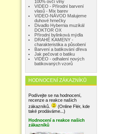
100% ovčí vlny
VIDEO - Přírodní barvení
vlasů - Mix barev
VIDEO-NÁVOD Malujeme
duhové hrnečky
Divadlo Hybernia muzikál
DOKTOR OX
Přírodní bylinková mýdla
DRAHÉ KAMENY -
charakteristika a působení
Barvení a batikování dřeva
Jak pečovat o batiku
VIDEO - odhalení nových
batikovaných vzorů
HODNOCENÍ ZÁKAZNÍKŮ
Podívejte se na hodnocení,
recenze a reakce našich
zákazníků.
(Online Flér, kde
také prodáváme...)
Hodnocení a reakce našich
zákazníků