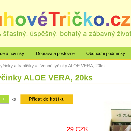
ce a novinky
Doprava a poštovné
Obchodní podmínky
yčinky a františky
Vonné tyčinky ALOE VERA, 20ks
yčinky ALOE VERA, 20ks
ks
29 CZK