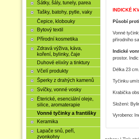
Šátky, šály, tunely, parea
INDICKÉ
KV
Tašky, batohy, pytle, vaky
Čepice, klobouky
Působí proti
Bytový textil
Vonné tyčink
Přírodní kosmetika
přírodního s
Zdravá výživa, káva,
Indické von
koření, bylinky, čaje
prostor. Ind
Duhové elixíry a tinktury
Délka 23 cm,
Včelí produkty
Šperky z drahých kamenů
Tyčinku umís
Svíčky, vonné vosky
Krabička obs
Éterické, esenciální oleje,
Složení: Byl
silice, aromaterapie
Vonné tyčinky a františky
Vyrobeno: In
Keramika
Lapače snů, peří,
zvonkohry