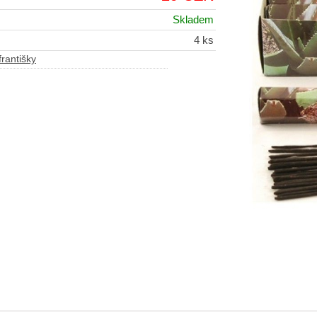
Skladem
4 ks
františky