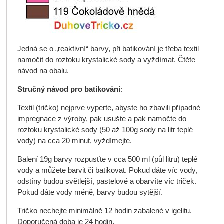
Jedná se o „reaktivní“ barvy, při batikování je třeba textil
namočit do roztoku krystalické sody a vyždímat. Čtěte
návod na obalu.
Stručný návod pro batikování
:
Textil (tričko) nejprve vyperte, abyste ho zbavili případné
impregnace z výroby, pak usušte a pak namočte do
roztoku krystalické sody (50 až 100g sody na litr teplé
vody) na cca 20 minut, vyždímejte.
Balení 19g barvy rozpusťte v cca 500 ml (půl litru) teplé
vody a můžete barvit či batikovat. Pokud dáte víc vody,
odstíny budou světlejší, pastelové a obarvíte víc triček.
Pokud dáte vody méně, barvy budou sytější.
Tričko nechejte minimálně 12 hodin zabalené v igelitu.
Doporučená doba je 24 hodin.