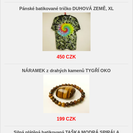
Pánské batikované tričko DUHOVÁ ZEMĚ, XL
450 CZK
NÁRAMEK z drahých kamenů TYGŘÍ OKO
199 CZK
Silná plátěná batikovaná TAŠKA MODRÁ SPIRÁLA