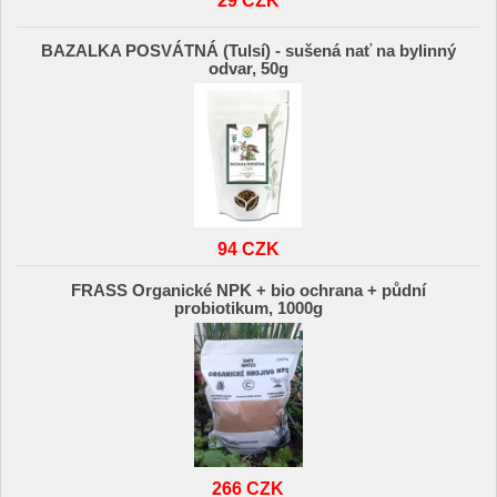
BAZALKA POSVÁTNÁ (Tulsí) - sušená nať na bylinný
odvar, 50g
94 CZK
FRASS Organické NPK + bio ochrana + půdní
probiotikum, 1000g
266 CZK