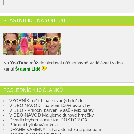
ŠŤASTNÍ LIDÉ NA YOUTUBE
Na
YouTube
můžete sledovat náš zábavně-vzdělávací video
kanál
Šťastní Lidé
POSLEDNÍCH 10 ČLÁNKŮ
VZORNÍK našich batikovaných triček
VIDEO NÁVOD - barvení 100% ovčí vlny
VIDEO - Přírodní barvení vlasů - Mix barev
VIDEO-NÁVOD Malujeme duhové hrnečky
Divadlo Hybernia muzikál DOKTOR OX
Přírodní bylinková mýdla
DRAHÉ KAMENY - charakteristika a působení