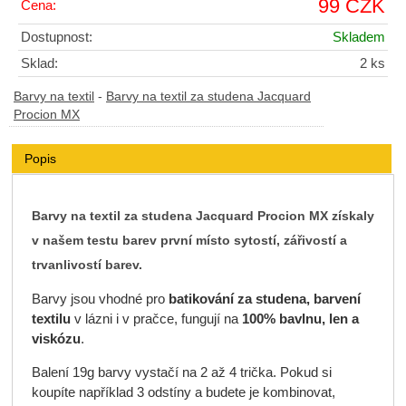
99 CZK
Cena:
Dostupnost:
Skladem
Sklad:
2 ks
Barvy na textil
-
Barvy na textil za studena Jacquard
Procion MX
Popis
Barvy na textil za studena Jacquard Procion MX
získaly
v našem testu barev
první místo
sytostí, zářivostí a
trvanlivostí barev.
Barvy jsou vhodné pro
batikování za studena, barvení
textilu
v lázni i v pračce, fungují na
100% bavlnu, len a
viskózu
.
Balení 19g barvy vystačí na 2 až 4 trička. Pokud si
koupíte například 3 odstíny a budete je kombinovat,