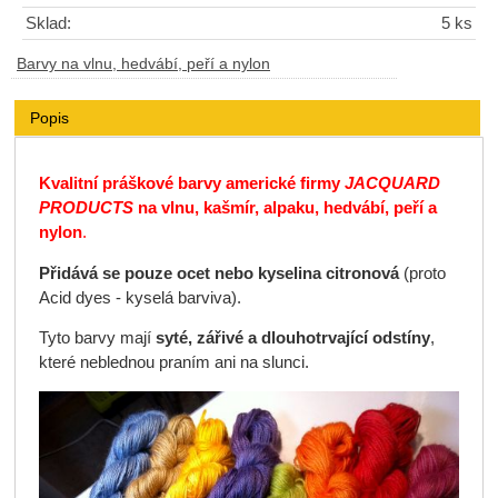
Sklad:
5 ks
Barvy na vlnu, hedvábí, peří a nylon
Popis
Kvalitní práškové barvy americké firmy
JACQUARD
PRODUCTS
na vlnu, kašmír, alpaku, hedvábí, peří a
nylon
.
Přidává se pouze ocet nebo kyselina citronová
(proto
Acid dyes - kyselá barviva).
Tyto barvy mají
syté, zářivé a dlouhotrvající odstíny
,
které neblednou praním ani na slunci.