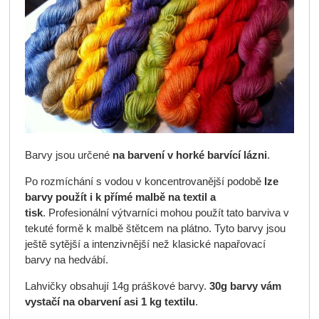
Barvy jsou určené
na barvení v horké barvící lázni
.
Po rozmíchání s vodou v koncentrovanější podobě
lze
barvy použít i k přímé malbě na textil a
tisk
. Profesionální výtvarníci mohou použít tato barviva v
tekuté formě k malbě štětcem na plátno. Tyto barvy jsou
ještě sytější a intenzivnější než klasické napařovací
barvy na hedvábí.
Lahvičky obsahují 14g práškové barvy.
30g barvy vám
vystačí na obarvení asi 1 kg textilu
.