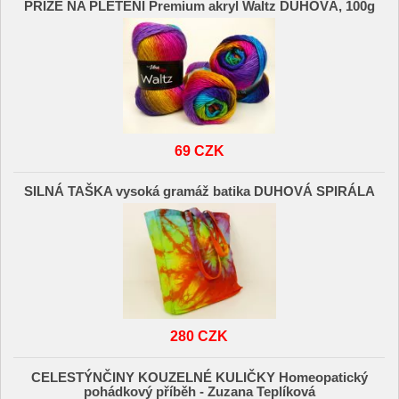
PŘÍZE NA PLETENÍ Premium akryl Waltz DUHOVÁ, 100g
69 CZK
SILNÁ TAŠKA vysoká gramáž batika DUHOVÁ SPIRÁLA
280 CZK
CELESTÝNČINY KOUZELNÉ KULIČKY Homeopatický
pohádkový příběh - Zuzana Teplíková