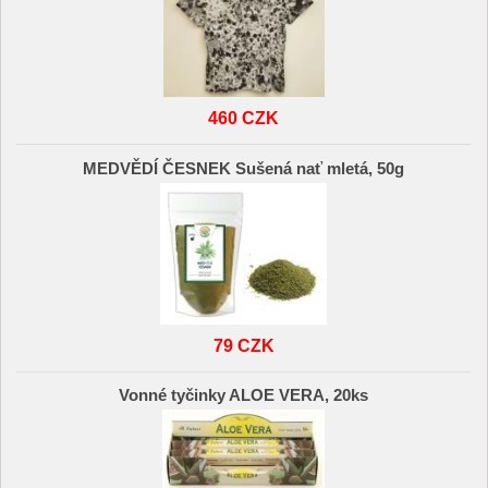
460 CZK
MEDVĚDÍ ČESNEK Sušená nať mletá, 50g
79 CZK
Vonné tyčinky ALOE VERA, 20ks