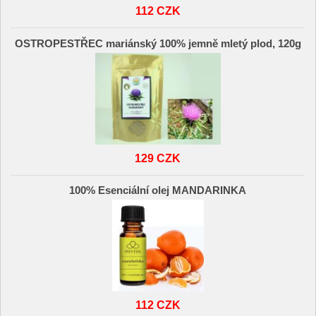
112 CZK
OSTROPESTŘEC mariánský 100% jemně mletý plod, 120g
129 CZK
100% Esenciální olej MANDARINKA
112 CZK