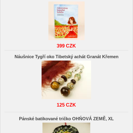
399 CZK
Náušnice Tygří oko Tibetský achát Granát Křemen
125 CZK
Pánské batikované tričko OHŃOVÁ ZEMĚ, XL