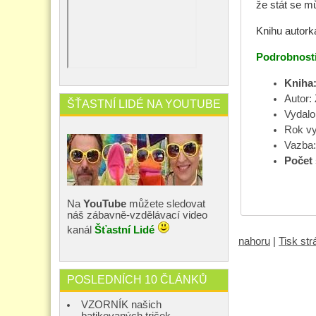
že stát se m
Knihu autorka
Podrobnosti
Kniha:
Autor:
ŠŤASTNÍ LIDÉ NA YOUTUBE
Vydalo
Rok vy
Vazba:
Počet 
Na
YouTube
můžete sledovat
náš zábavně-vzdělávací video
kanál
Šťastní Lidé
nahoru
|
Tisk st
POSLEDNÍCH 10 ČLÁNKŮ
VZORNÍK našich
batikovaných triček