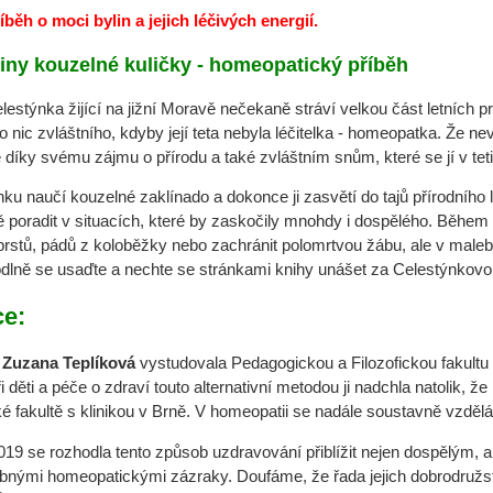
běh o moci bylin a jejich léčivých energií.
iny kouzelné kuličky - homeopatický příběh
elestýnka žijící na jižní Moravě nečekaně stráví velkou část letních
 nic zvláštního, kdyby její teta nebyla léčitelka - homeopatka. Že n
 díky svému zájmu o přírodu a také zvláštním snům, které se jí v tetině
nku naučí kouzelné zaklínado a dokonce ji zasvětí do tajů přírodního
 poradit v situacích, které by zaskočily mnohdy i dospělého. Během l
prstů, pádů z koloběžky nebo zachránit polomrtvou žábu, ale v mal
odlně se usaďte a nechte se stránkami knihy unášet za Celestýnkov
ce:
. Zuzana Teplíková
vystudovala Pedagogickou a Filozofickou fakultu 
 tři děti a péče o zdraví touto alternativní metodou ji nadchla natolik
 fakultě s klinikou v Brně. V homeopatii se nadále soustavně vzdělává
019 se rozhodla tento způsob uzdravování přiblížit nejen dospělým, a
bnými homeopatickými zázraky. Doufáme, že řada jejich dobrodružst