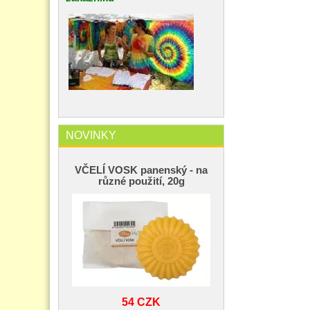
NOVINKY
VČELÍ VOSK panenský - na
různé použití, 20g
54 CZK