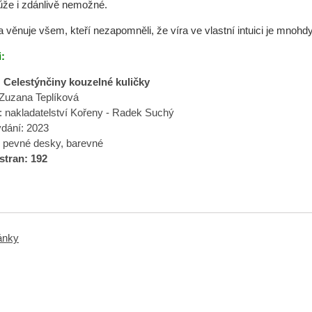
ůže i zdánlivě nemožné.
 věnuje všem, kteří nezapomněli, že víra ve vlastní intuici je mnohdy
:
 Celestýnčiny kouzelné kuličky
 Zuzana Teplíková
: nakladatelství Kořeny - Radek Suchý
dání: 2023
 pevné desky, barevné
stran: 192
ránky