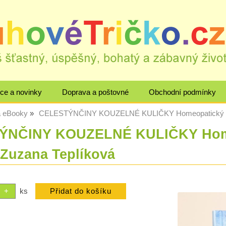
ce a novinky
Doprava a poštovné
Obchodní podmínky
a eBooky
CELESTÝNČINY KOUZELNÉ KULIČKY Homeopatický poh
ÝNČINY KOUZELNÉ KULIČKY Home
 Zuzana Teplíková
ks