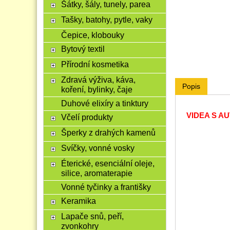
Šátky, šály, tunely, parea
Tašky, batohy, pytle, vaky
Čepice, klobouky
Bytový textil
Přírodní kosmetika
Zdravá výživa, káva,
Popis
koření, bylinky, čaje
Duhové elixíry a tinktury
VIDEA S A
Včelí produkty
Šperky z drahých kamenů
Svíčky, vonné vosky
Éterické, esenciální oleje,
silice, aromaterapie
Vonné tyčinky a františky
Keramika
Lapače snů, peří,
zvonkohry