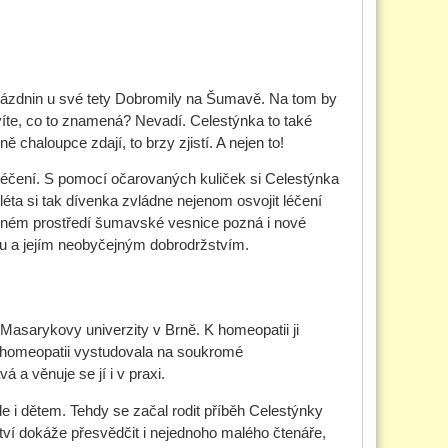
 prázdnin u své tety Dobromily na Šumavě. Na tom by
evíte, co to znamená? Nevadí. Celestýnka to také
 chaloupce zdají, to brzy zjistí. A nejen to!
 léčení. S pomocí očarovaných kuliček si Celestýnka
éta si tak dívenka zvládne nejenom osvojit léčení
ebném prostředí šumavské vesnice pozná i nové
ou a jejím neobyčejným dobrodržstvím.
Masarykovy univerzity v Brně. K homeopatii ji
, že homeopatii vystudovala na soukromé
 a věnuje se jí i v praxi.
le i dětem. Tehdy se začal rodit příběh Celestýnky
ví dokáže přesvědčit i nejednoho malého čtenáře,