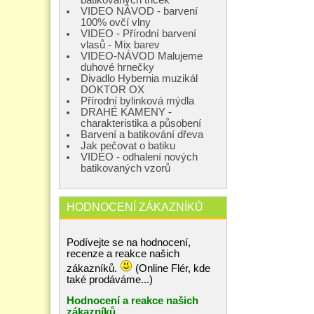
VIDEO NÁVOD - barvení
100% ovčí vlny
VIDEO - Přírodní barvení
vlasů - Mix barev
VIDEO-NÁVOD Malujeme
duhové hrnečky
Divadlo Hybernia muzikál
DOKTOR OX
Přírodní bylinková mýdla
DRAHÉ KAMENY -
charakteristika a působení
Barvení a batikování dřeva
Jak pečovat o batiku
VIDEO - odhalení nových
batikovaných vzorů
HODNOCENÍ ZÁKAZNÍKŮ
Podívejte se na hodnocení,
recenze a reakce našich
zákazníků.
(Online Flér, kde
také prodáváme...)
Hodnocení a reakce našich
zákazníků