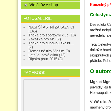
Vidlákův e-shop
Kouzelný pří
Celestýnč
FOTOGALERIE
Desetiletá C
NAŠI ŠŤASTNÍ ZÁKAZNÍCI
možná nebylo
(145)
Trička pro sportovní klub (13)
nevěděla, ale
Zakázka pro MŠ (7)
Trička pro duhovou školku...
Teta Celestý
(7)
dokáže hravě
Řemeslné trhy Vlašim (9)
Letní duhová dílna (12)
skřípnutých 
Řipská pouť 2015 (8)
přátele. Poh
O autor
FACEBOOK
Mgr. et Mgr
přivedly její
Homeopatické
V létě roku 2
naplněný dro