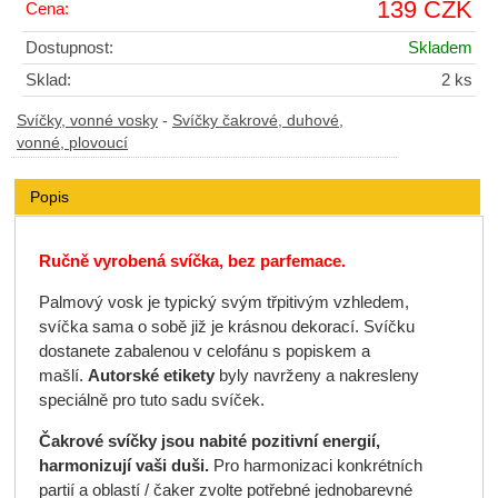
139 CZK
Cena:
Dostupnost:
Skladem
Sklad:
2 ks
Svíčky, vonné vosky
-
Svíčky čakrové, duhové,
vonné, plovoucí
Popis
Ručně vyrobená svíčka, bez parfemace.
Palmový vosk je typický svým třpitivým vzhledem,
svíčka sama o sobě již je krásnou dekorací. Svíčku
dostanete zabalenou v celofánu s popiskem a
mašlí.
Autorské etikety
byly navrženy a nakresleny
speciálně pro tuto sadu svíček.
Čakrové svíčky jsou nabité pozitivní energií,
harmonizují vaši duši.
Pro harmonizaci konkrétních
partií a oblastí / čaker zvolte potřebné jednobarevné