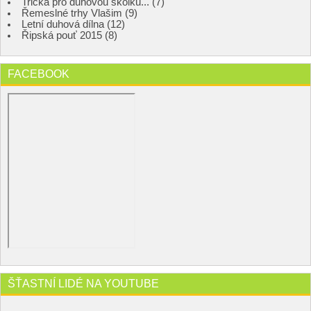
Trička pro duhovou školku... (7)
Řemeslné trhy Vlašim (9)
Letní duhová dílna (12)
Řipská pouť 2015 (8)
FACEBOOK
ŠŤASTNÍ LIDÉ NA YOUTUBE