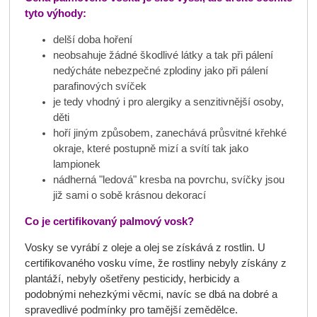
tyto výhody:
delší doba hoření
neobsahuje žádné škodlivé látky a tak při pálení
nedýcháte nebezpečné zplodiny jako při pálení
parafinových svíček
je tedy vhodný i pro alergiky a senzitivnější osoby,
děti
hoří jiným způsobem, zanechává průsvitné křehké
okraje, které postupně mizí a svítí tak jako
lampionek
nádherná "ledová" kresba na povrchu, svíčky jsou
již sami o sobě krásnou dekorací
Co je certifikovaný palmový vosk?
Vosky se vyrábí z oleje a olej se získává z rostlin. U
certifikovaného vosku víme, že rostliny nebyly získány z
plantáží, nebyly ošetřeny pesticidy, herbicidy a
podobnými nehezkými věcmi, navíc se dbá na dobré a
spravedlivé podmínky pro tamější zemědělce.