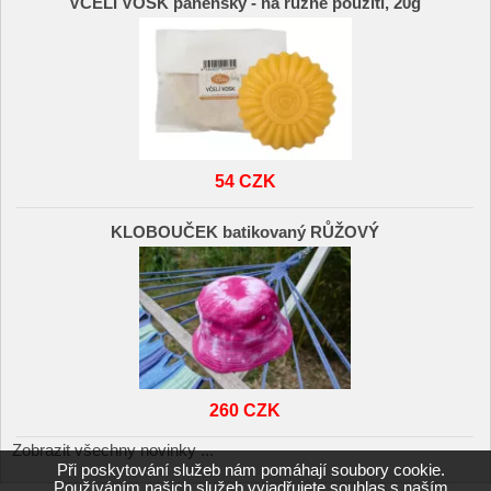
VČELÍ VOSK panenský - na různé použití, 20g
54 CZK
KLOBOUČEK batikovaný RŮŽOVÝ
260 CZK
Zobrazit všechny novinky ...
Při poskytování služeb nám pomáhají soubory cookie.
Používáním našich služeb vyjadřujete souhlas s naším