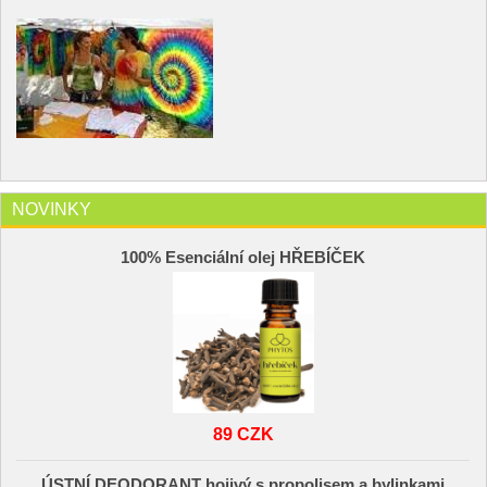
NOVINKY
100% Esenciální olej HŘEBÍČEK
89 CZK
ÚSTNÍ DEODORANT hojivý s propolisem a bylinkami