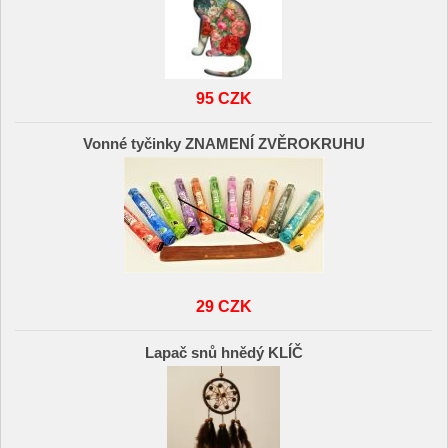
95 CZK
Vonné tyčinky ZNAMENÍ ZVĚROKRUHU
29 CZK
Lapač snů hnědý KLÍČ