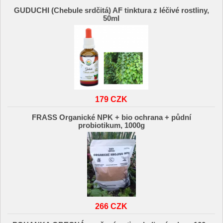
GUDUCHI (Chebule srdčitá) AF tinktura z léčivé rostliny,
50ml
179 CZK
FRASS Organické NPK + bio ochrana + půdní
probiotikum, 1000g
266 CZK