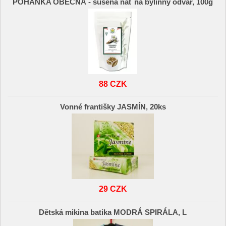
POHANKA OBECNÁ - sušená nať na bylinný odvar, 100g
88 CZK
Vonné františky JASMÍN, 20ks
29 CZK
Dětská mikina batika MODRÁ SPIRÁLA, L