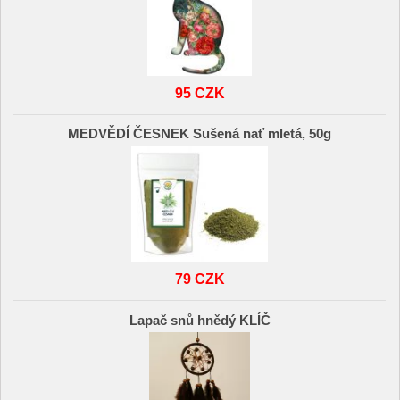
95 CZK
MEDVĚDÍ ČESNEK Sušená nať mletá, 50g
79 CZK
Lapač snů hnědý KLÍČ