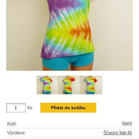
ks
Kód:
5669
Výrobce:
Šťastní lidé-M