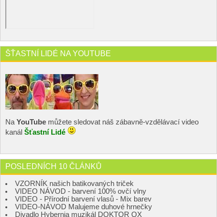
ŠŤASTNÍ LIDÉ NA YOUTUBE
Na
YouTube
můžete sledovat náš zábavně-vzdělávací video
kanál
Šťastní Lidé
POSLEDNÍCH 10 ČLÁNKŮ
VZORNÍK našich batikovaných triček
VIDEO NÁVOD - barvení 100% ovčí vlny
VIDEO - Přírodní barvení vlasů - Mix barev
VIDEO-NÁVOD Malujeme duhové hrnečky
Divadlo Hybernia muzikál DOKTOR OX