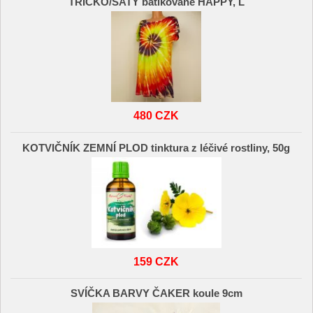
TRIČKO/ŠATY batikované HAPPY, L
480 CZK
KOTVIČNÍK ZEMNÍ PLOD tinktura z léčivé rostliny, 50g
159 CZK
SVÍČKA BARVY ČAKER koule 9cm