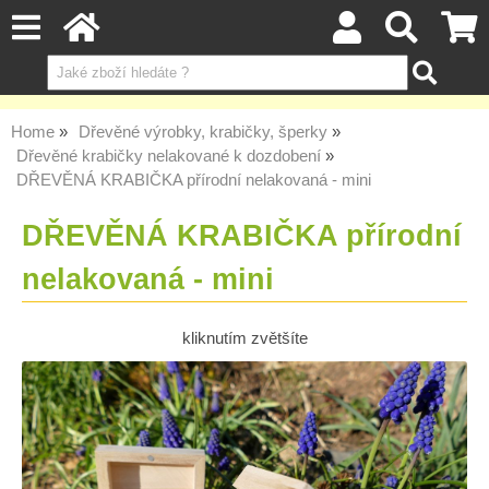
Home
Dřevěné výrobky, krabičky, šperky
Dřevěné krabičky nelakované k dozdobení
DŘEVĚNÁ KRABIČKA přírodní nelakovaná - mini
DŘEVĚNÁ KRABIČKA přírodní
nelakovaná - mini
kliknutím zvětšíte