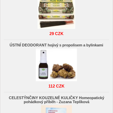
29 CZK
ÚSTNÍ DEODORANT hojivý s propolisem a bylinkami
112 CZK
CELESTÝNČINY KOUZELNÉ KULIČKY Homeopatický
pohádkový příběh - Zuzana Teplíková