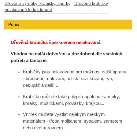
Dřevěné výrobky, krabičky, šperky
-
Dřevěné krabičky
nelakované k dozdobení
Popis
Dřevěná krabička šperkovnice nelakovaná.
Vhodná na další dotvoření a dozdobení dle vlastních
potřeb a fantazie.
Krabičky jsou nelakované pro možnost další úpravy
- broušení, malování, potisk, razítkování, rytí,
dekupáž a další...
Krabičku můžete také polepit například kamínky,
korálky, mušličkami, provázky, krajkou...
Vnitřek můžete vystlat nějakým měkkým
materiálem - třeba molitanem, sysalem, sametem
nebo ovčím rounem...