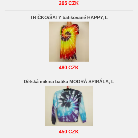
265 CZK
TRIČKO/ŠATY batikované HAPPY, L
480 CZK
Dětská mikina batika MODRÁ SPIRÁLA, L
450 CZK