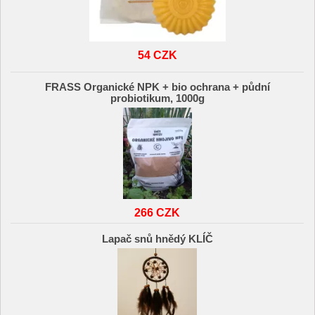
54 CZK
FRASS Organické NPK + bio ochrana + půdní
probiotikum, 1000g
266 CZK
Lapač snů hnědý KLÍČ