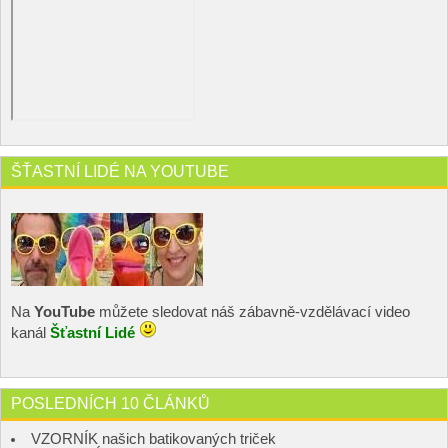
ŠŤASTNÍ LIDÉ NA YOUTUBE
Na
YouTube
můžete sledovat náš zábavně-vzdělávací video
kanál
Šťastní Lidé
POSLEDNÍCH 10 ČLÁNKŮ
VZORNÍK našich batikovaných triček