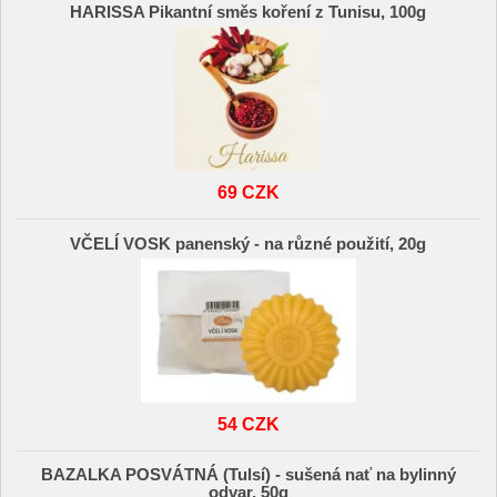
HARISSA Pikantní směs koření z Tunisu, 100g
69 CZK
VČELÍ VOSK panenský - na různé použití, 20g
54 CZK
BAZALKA POSVÁTNÁ (Tulsí) - sušená nať na bylinný
odvar, 50g