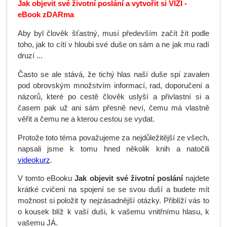
Jak objevit své životní poslání a vytvořit si VIZI -
eBook zDARma
Aby byl člověk šťastný, musí především začít žít podle
toho, jak to cítí v hloubi své duše on sám a ne jak mu radí
druzí ...
Často se ale stává, že tichý hlas naší duše spí zavalen
pod obrovským množstvím informací, rad, doporučení a
názorů, které po cestě člověk uslyší a přivlastní si a
časem pak už ani sám přesně neví, čemu má vlastně
věřit a čemu ne a kterou cestou se vydat.
Protože toto téma považujeme za nejdůležitější ze všech,
napsali jsme k tomu hned několik knih a natočili
videokurz
.
V tomto eBooku
Jak objevit své životní poslání
najdete
krátké cvičení na spojení se se svou duší a budete mít
možnost si položit ty nejzásadnější otázky. Přiblíží vás to
o kousek blíž k vaší duši, k vašemu vnitřnímu hlasu, k
vašemu JÁ.