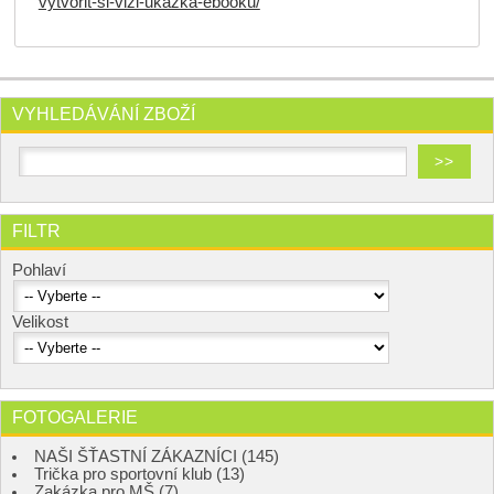
vytvorit-si-vizi-ukazka-ebooku/
VYHLEDÁVÁNÍ ZBOŽÍ
FILTR
Pohlaví
Velikost
FOTOGALERIE
NAŠI ŠŤASTNÍ ZÁKAZNÍCI (145)
Trička pro sportovní klub (13)
Zakázka pro MŠ (7)