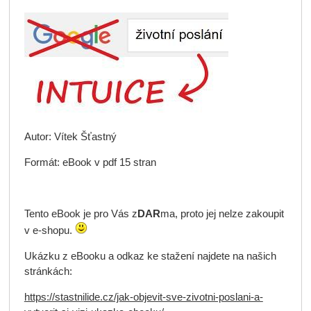
Autor: Vítek Šťastný
Formát: eBook v pdf 15 stran
Tento eBook je pro Vás z
DAR
ma, proto jej nelze zakoupit
v e-shopu.
Ukázku z eBooku a odkaz ke stažení najdete na našich
stránkách:
https://stastnilide.cz/jak-objevit-sve-zivotni-poslani-a-