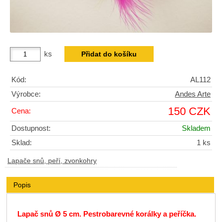
ks
Kód:
AL112
Výrobce:
Andes Arte
150 CZK
Cena:
Dostupnost:
Skladem
Sklad:
1 ks
Lapače snů, peří, zvonkohry
Popis
Lapač snů Ø 5 cm. Pestrobarevné korálky a peříčka.