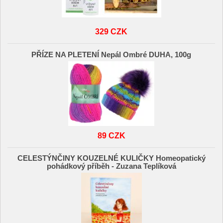
329 CZK
PŘÍZE NA PLETENÍ Nepál Ombré DUHA, 100g
89 CZK
CELESTÝNČINY KOUZELNÉ KULIČKY Homeopatický
pohádkový příběh - Zuzana Teplíková