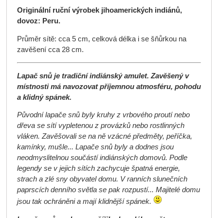
Originální ruční výrobek jihoamerických indiánů,
dovoz: Peru.
Průměr sítě: cca 5 cm, celková délka i se šňůrkou na
zavěšení cca 28 cm.
Lapač snů je tradiční indiánský amulet. Zavěšený v
místnosti má navozovat příjemnou atmosféru, pohodu
a klidný spánek.
Původní lapače snů byly kruhy z vrbového proutí nebo
dřeva se sítí vypletenou z provázků nebo rostlinných
vláken. Zavěšovali se na ně vzácné předměty, peříčka,
kamínky, mušle... Lapače snů byly a dodnes jsou
neodmyslitelnou součástí indiánských domovů. Podle
legendy se v jejich sítích zachycuje špatná energie,
strach a zlé sny obyvatel domu. V ranních slunečních
paprscích denního světla se pak rozpustí... Majitelé domu
jsou tak ochráněni a mají klidnější spánek.