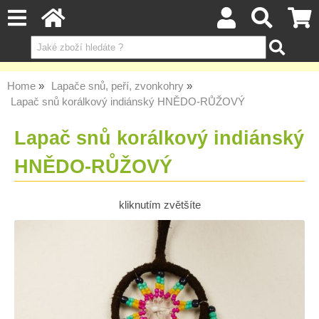
Home
Lapače snů, peří, zvonkohry
Lapač snů korálkový indiánský HNĚDO-RŮŽOVÝ
Lapač snů korálkový indiánský
HNĚDO-RŮŽOVÝ
kliknutím zvětšíte