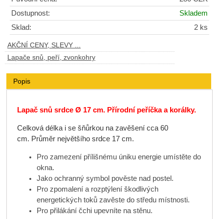
Dostupnost:
Skladem
Sklad:
2 ks
AKČNÍ CENY, SLEVY ...
Lapače snů, peří, zvonkohry
Popis
Lapač snů srdce
Ø 17 cm. Přírodní
peříčka a korálky.
Celková délka i se šňůrkou na zavěšení cca 60
cm. Průměr největšího srdce 17 cm.
Pro zamezení přílišnému úniku energie umístěte do
okna.
Jako ochranný symbol pověste nad postel.
Pro zpomalení a rozptýlení škodlivých
energetických toků zavěste do středu místnosti.
Pro přilákání čchi upevníte na stěnu.