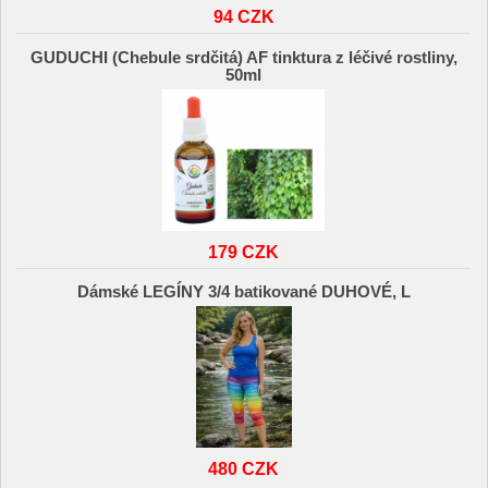
94 CZK
GUDUCHI (Chebule srdčitá) AF tinktura z léčivé rostliny,
50ml
179 CZK
Dámské LEGÍNY 3/4 batikované DUHOVÉ, L
480 CZK