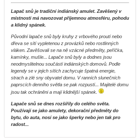
Lapač snů je tradiční indiánský amulet. Zavěšený v
místnosti má navozovat příjemnou atmosféru, pohodu
a klidný spánek.
Původní lapače snů byly kruhy z vrbového proutí nebo
dřeva se sítí vypletenou z provázků nebo rostlinných
vláken. Zavěšovali se na ně vzácné předměty, peříčka,
kamínky, mušle... Lapače snů byly a dodnes jsou
neodmyslitelnou součástí indiánských domovů. Podle
legendy se v jejich sítích zachycuje špatná energie,
strach a zlé sny obyvatel domu. V ranních slunečních
paprscích denního světla se pak rozpustí... Majitelé domu
jsou tak ochráněni a mají klidnější spánek.
Lapače snů se dnes rozšířily do celého světa.
Používají se jako amulety, dekorační předměty do
bytu, do auta, nosí se jako šperky nebo jen tak pro
radost...