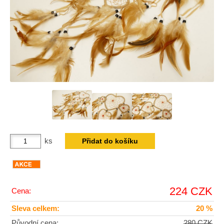
ks
224 CZK
Cena:
Sleva celkem:
20 %
Původní cena:
280 CZK