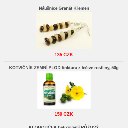
Náušnice Granát Křemen
135 CZK
KOTVIČNÍK ZEMNÍ PLOD tinktura z léčivé rostliny, 50g
159 CZK
KLOBOUČEK batikovaný RŮŽOVÝ