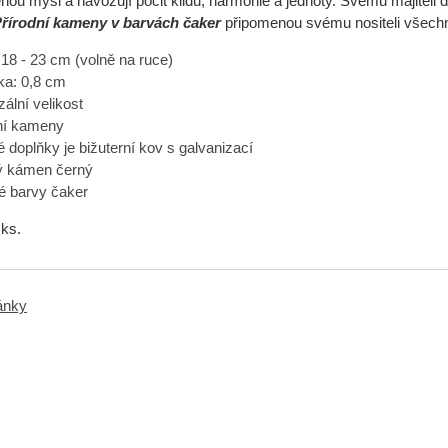
nou mysl a navozují pocit klidu, harmonie a jednoty. S
vému majiteli d
řírodní kameny v barvách čaker
připomenou svému nositeli všechny
 18 - 23 cm (volně na ruce)
ka: 0,8 cm
ální velikost
ní kameny
 doplňky je bižuterní kov s galvanizací
ý kámen černý
 barvy čaker
 ks.
ránky