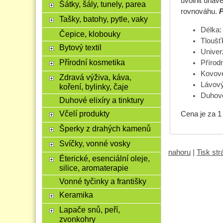
uvolnit unave
Šátky, šály, tunely, parea
rovnováhu.
P
Tašky, batohy, pytle, vaky
Délka:
Čepice, klobouky
Tloušť
Bytový textil
Univerz
Přírodní kosmetika
Přírod
Kovové
Zdravá výživa, káva,
Lávov
koření, bylinky, čaje
Duhové
Duhové elixíry a tinktury
Včelí produkty
Cena je za 1
Šperky z drahých kamenů
Svíčky, vonné vosky
nahoru
|
Tisk st
Éterické, esenciální oleje,
silice, aromaterapie
Vonné tyčinky a františky
Keramika
Lapače snů, peří,
zvonkohry