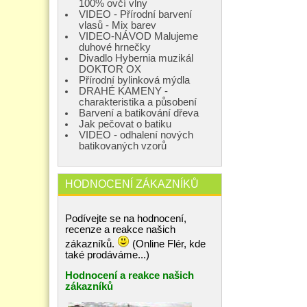
100% ovčí vlny
VIDEO - Přírodní barvení
vlasů - Mix barev
VIDEO-NÁVOD Malujeme
duhové hrnečky
Divadlo Hybernia muzikál
DOKTOR OX
Přírodní bylinková mýdla
DRAHÉ KAMENY -
charakteristika a působení
Barvení a batikování dřeva
Jak pečovat o batiku
VIDEO - odhalení nových
batikovaných vzorů
HODNOCENÍ ZÁKAZNÍKŮ
Podívejte se na hodnocení,
recenze a reakce našich
zákazníků.
(Online Flér, kde
také prodáváme...)
Hodnocení a reakce našich
zákazníků