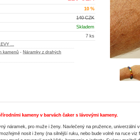
10 %
140 CZK
Skladem
7 ks
EVY ...
ch kamenů
-
Náramky z drahých
řírodními kameny v barvách čaker s lávovými kameny.
ný náramek, pro muže i ženy. Navlečený na pružence, univerzální ve
ozřejmě nosit i ženy (na silnější ruku, nebo bude volně na ruce viz 