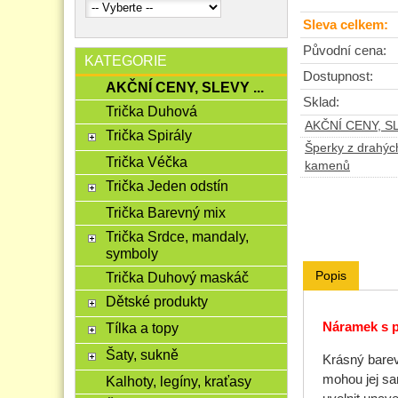
Sleva celkem:
Původní cena:
KATEGORIE
Dostupnost:
AKČNÍ CENY, SLEVY ...
Sklad:
Trička Duhová
AKČNÍ CENY, SL
Trička Spirály
Šperky z drahý
Trička Véčka
kamenů
Trička Jeden odstín
Trička Barevný mix
Trička Srdce, mandaly,
symboly
Popis
Trička Duhový maskáč
Dětské produkty
Tílka a topy
Náramek s p
Šaty, sukně
Krásný barev
mohou jej sam
Kalhoty, legíny, kraťasy