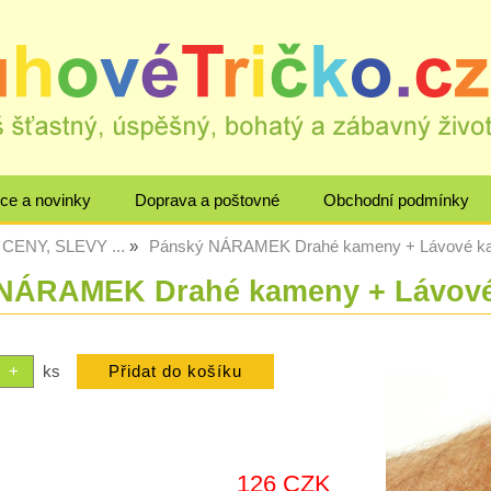
ce a novinky
Doprava a poštovné
Obchodní podmínky
CENY, SLEVY ...
Pánský NÁRAMEK Drahé kameny + Lávové 
 NÁRAMEK Drahé kameny + Lávo
ks
126 CZK