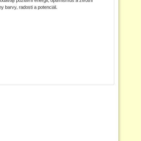
odávají pozitivní energii, optimismus a životní
 barvy, radosti a potenciál.