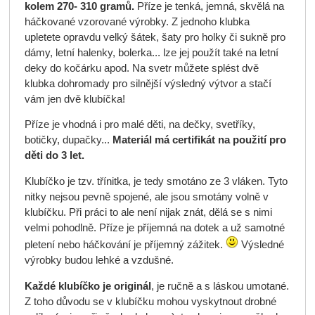
kolem 270- 310 gramů.
Příze je tenká, jemná, skvělá na
háčkované vzorované výrobky. Z jednoho klubka
upletete opravdu velký šátek, šaty pro holky či sukně pro
dámy, letní halenky, bolerka... lze jej použít také na letní
deky do kočárku apod. Na svetr můžete splést dvě
klubka dohromady pro silnější výsledný výtvor a stačí
vám jen dvě klubíčka!
Příze je vhodná i pro malé děti, na dečky, svetříky,
botičky, dupačky...
Materiál má certifikát na použití pro
děti do 3 let.
Klubíčko je tzv. třínitka, je tedy smotáno ze 3 vláken. Tyto
nitky nejsou pevně spojené, ale jsou smotány volně v
klubíčku. Při práci to ale není nijak znát, dělá se s nimi
velmi pohodlně. Příze je příjemná na dotek a už samotné
pletení nebo háčkování je příjemný zážitek.
Výsledné
výrobky budou lehké a vzdušné.
Každé klubíčko je originál
, je ručně a s láskou umotané.
Z toho důvodu se v klubíčku mohou vyskytnout drobné