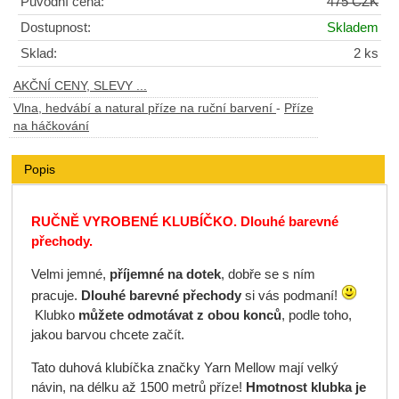
Původní cena:
475 CZK
Dostupnost:
Skladem
Sklad:
2 ks
AKČNÍ CENY, SLEVY ...
Vlna, hedvábí a natural příze na ruční barvení
-
Příze
na háčkování
Popis
RUČNĚ VYROBENÉ KLUBÍČKO. D
louhé
barevné
přechody.
Velmi jemné,
příjemné na dotek
, dobře se s ním
pracuje.
Dlouhé barevné přechody
si vás podmaní!
Klubko
můžete odmotávat z obou konců
, podle toho,
jakou barvou chcete začít.
Tato duhová klubíčka značky Yarn Mellow mají velký
návin, na délku až 1500 metrů příze!
Hmotnost klubka je