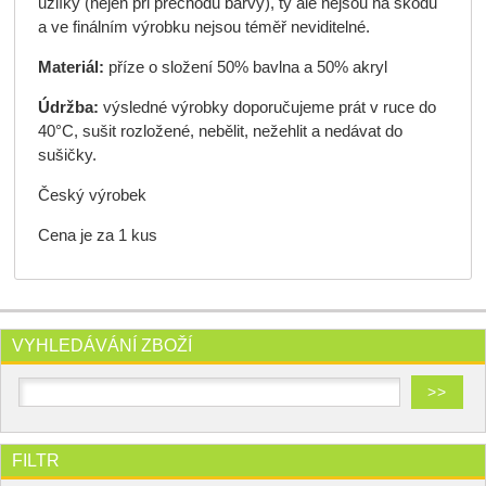
uzlíky (nejen při přechodu barvy), ty ale nejsou na škodu
a ve finálním výrobku nejsou téměř neviditelné.
Materiál:
příze o složení 50% bavlna a 50% akryl
Údržba:
výsledné výrobky doporučujeme prát v ruce do
40°C, sušit rozložené, nebělit, nežehlit a nedávat do
sušičky.
Český výrobek
Cena je za 1 kus
VYHLEDÁVÁNÍ ZBOŽÍ
FILTR