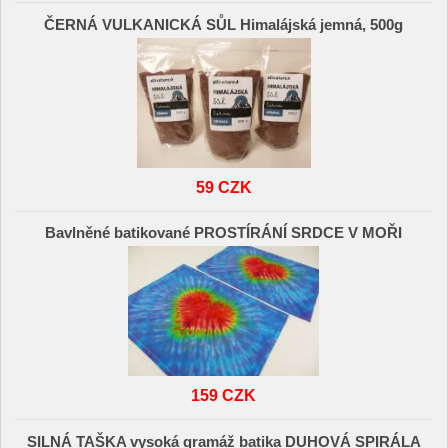
ČERNÁ VULKANICKÁ SŮL Himalájská jemná, 500g
59 CZK
Bavlněné batikované PROSTÍRÁNÍ SRDCE V MOŘI
159 CZK
SILNÁ TAŠKA vysoká gramáž batika DUHOVÁ SPIRÁLA