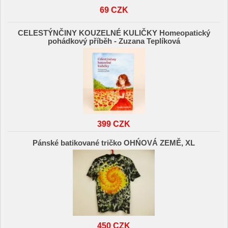
69 CZK
CELESTÝNČINY KOUZELNÉ KULIČKY Homeopatický
pohádkový příběh - Zuzana Teplíková
399 CZK
Pánské batikované tričko OHŃOVÁ ZEMĚ, XL
450 CZK