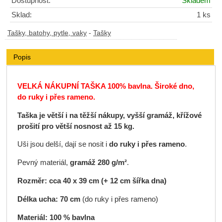
Dostupnost:
Skladem
Sklad:
1 ks
Tašky, batohy, pytle, vaky
-
Tašky
Popis
VELKÁ NÁKUPNÍ TAŠKA 100% bavlna. Široké dno,
do ruky i přes rameno.
Taška je větší i na těžší nákupy, vyšší gramáž, křížové
prošití pro větší nosnost až 15 kg.
Uši jsou delší, dají se nosit i
do ruky i přes rameno
.
Pevný materiál,
gramáž
280 g/m²
.
Rozměr: cca 40 x 39 cm (+ 12 cm šířka dna)
Délka ucha: 70 cm
(do ruky i přes rameno)
Materiál: 100 % bavlna