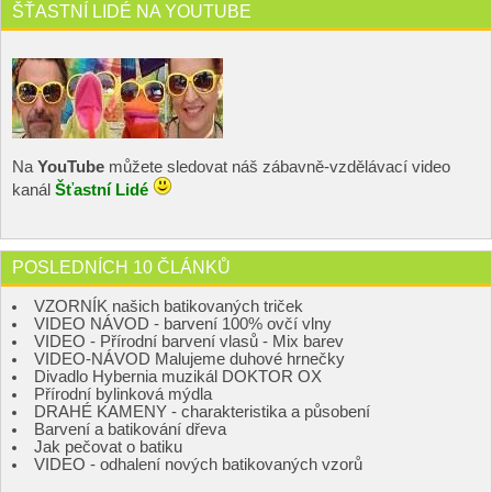
ŠŤASTNÍ LIDÉ NA YOUTUBE
Na
YouTube
můžete sledovat náš zábavně-vzdělávací video
kanál
Šťastní Lidé
POSLEDNÍCH 10 ČLÁNKŮ
VZORNÍK našich batikovaných triček
VIDEO NÁVOD - barvení 100% ovčí vlny
VIDEO - Přírodní barvení vlasů - Mix barev
VIDEO-NÁVOD Malujeme duhové hrnečky
Divadlo Hybernia muzikál DOKTOR OX
Přírodní bylinková mýdla
DRAHÉ KAMENY - charakteristika a působení
Barvení a batikování dřeva
Jak pečovat o batiku
VIDEO - odhalení nových batikovaných vzorů