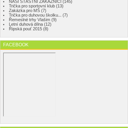
NAŠI ŠŤASTNÍ ZÁKAZNÍCI (145)
Trička pro sportovní klub (13)
Zakázka pro MŠ (7)
Trička pro duhovou školku... (7)
Řemeslné trhy Vlašim (9)
Letní duhová dílna (12)
Řipská pouť 2015 (8)
FACEBOOK