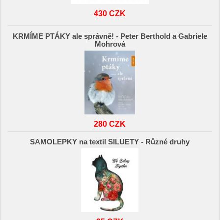
430 CZK
KRMÍME PTÁKY ale správně! - Peter Berthold a Gabriele
Mohrová
280 CZK
SAMOLEPKY na textil SILUETY - Různé druhy