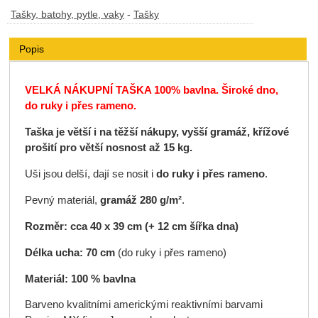
Tašky, batohy, pytle, vaky
-
Tašky
Popis
VELKÁ NÁKUPNÍ TAŠKA 100% bavlna. Široké dno,
do ruky i přes rameno.
Taška je větší i na těžší nákupy, vyšší gramáž, křížové
prošití pro větší nosnost až 15 kg.
Uši jsou delší, dají se nosit i
do ruky i přes rameno
.
Pevný materiál,
gramáž
280 g/m²
.
Rozměr: cca 40 x 39 cm (+ 12 cm šířka dna)
Délka ucha: 70 cm
(do ruky i přes rameno)
Materiál: 100 % bavlna
Barveno kvalitními americkými reaktivními barvami