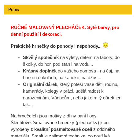
Popis
RUČNĚ MALOVANÝ PLECHÁČEK. Syté barvy, pro
denní použití i dekoraci.
Praktické hrnečky do pohody i nepohody...
Skvělý společník
na výlety, dětem na tábory, do
školky, do hor, pod stan i na vodu...
Krásný doplněk
do vašeho domova - na čaj, na
horkou čokoládu, na kafíčko, na džus...
Originální dárek
, který potěší vaše děti, rodinu,
kamarády, kolegy v práci, udělá radost k
narozeninám, Vánocům, nebo jako milý dárek jen
tak...
Na hrnečcích jsou motivy z dílny paní Ilony
Šlechtové. Smaltované hrnečky (plecháčky)
jsou
vyrobeny
z kvalitní posmaltované oceli
z odolného
materiálu. Smalt je zajímavá technika, co používá