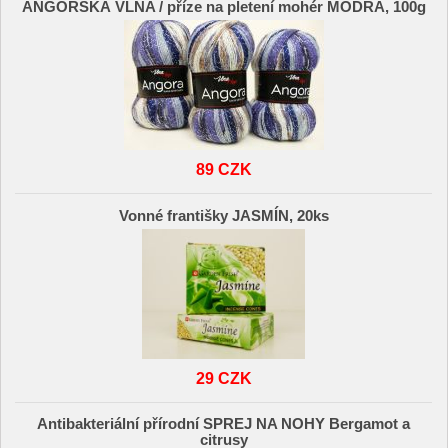
ANGORSKÁ VLNA / příze na pletení mohér MODRÁ, 100g
89 CZK
Vonné františky JASMÍN, 20ks
29 CZK
Antibakteriální přírodní SPREJ NA NOHY Bergamot a
citrusy