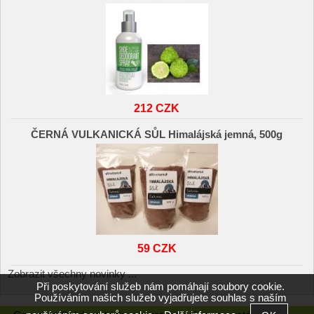
212 CZK
ČERNÁ VULKANICKÁ SŮL Himalájská jemná, 500g
59 CZK
Zobrazit všechny novinky ...
Při poskytování služeb nám pomáhají soubory cookie.
Používáním našich služeb vyjadřujete souhlas s naším