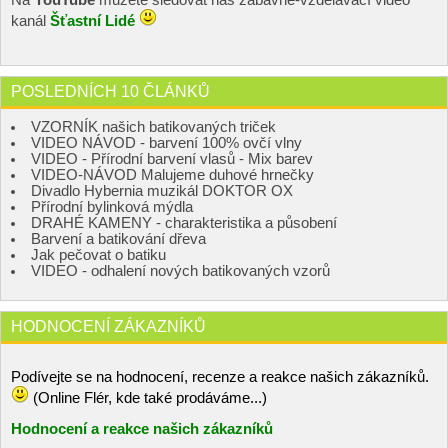
Na
YouTube
můžete sledovat náš zábavně-vzdělávací video
kanál
Šťastní Lidé
POSLEDNÍCH 10 ČLÁNKŮ
VZORNÍK našich batikovaných triček
VIDEO NÁVOD - barvení 100% ovčí vlny
VIDEO - Přírodní barvení vlasů - Mix barev
VIDEO-NÁVOD Malujeme duhové hrnečky
Divadlo Hybernia muzikál DOKTOR OX
Přírodní bylinková mýdla
DRAHÉ KAMENY - charakteristika a působení
Barvení a batikování dřeva
Jak pečovat o batiku
VIDEO - odhalení nových batikovaných vzorů
HODNOCENÍ ZÁKAZNÍKŮ
Podívejte se na hodnocení, recenze a reakce našich zákazníků.
(Online Flér, kde také prodáváme...)
Hodnocení a reakce našich zákazníků