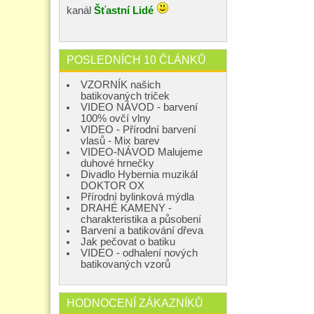
kanál
Šťastní Lidé
POSLEDNÍCH 10 ČLÁNKŮ
VZORNÍK našich
batikovaných triček
VIDEO NÁVOD - barvení
100% ovčí vlny
VIDEO - Přírodní barvení
vlasů - Mix barev
VIDEO-NÁVOD Malujeme
duhové hrnečky
Divadlo Hybernia muzikál
DOKTOR OX
Přírodní bylinková mýdla
DRAHÉ KAMENY -
charakteristika a působení
Barvení a batikování dřeva
Jak pečovat o batiku
VIDEO - odhalení nových
batikovaných vzorů
HODNOCENÍ ZÁKAZNÍKŮ