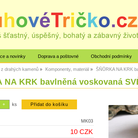
ce a novinky
Doprava a poštovné
Obchodní podmínky
 z drahých kamenů
Komponenty, materiál
ŠŇŮRKA NA KRK ba
 NA KRK bavlněná voskovaná S
ks
MK03
10 CZK