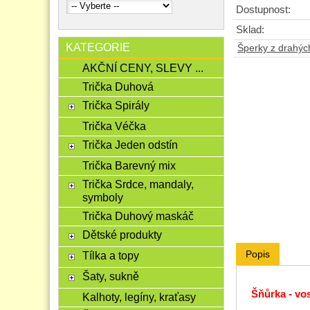
Dostupnost:
Sklad:
KATEGORIE
Šperky z drahý
AKČNÍ CENY, SLEVY ...
Trička Duhová
Trička Spirály
Trička Véčka
Trička Jeden odstín
Trička Barevný mix
Trička Srdce, mandaly,
symboly
Trička Duhový maskáč
Dětské produkty
Popis
Tílka a topy
Šaty, sukně
Šňůrka - vo
Kalhoty, legíny, kraťasy