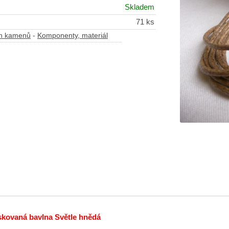
Skladem
71 ks
ch kamenů
-
Komponenty, materiál
skovaná bavlna Světle hnědá