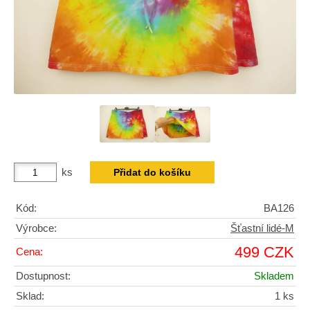
ks
Kód:
BA126
Výrobce:
Šťastní lidé-M
499 CZK
Cena:
Dostupnost:
Skladem
Sklad:
1 ks