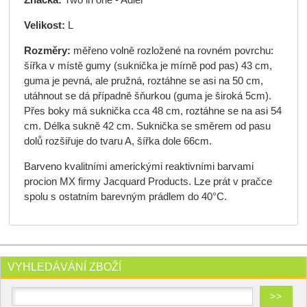
Značka:
Two in one - Adler
Velikost:
L
Rozměry:
měřeno volně rozložené na rovném povrchu:
šířka v místě gumy (suknička je mírně pod pas) 43 cm,
guma je pevná, ale pružná, roztáhne se asi na 50 cm,
utáhnout se dá případně šňurkou (guma je široká 5cm).
Přes boky má suknička cca 48 cm, roztáhne se na asi 54
cm. Délka sukně 42 cm. Suknička se směrem od pasu
dolů rozšiřuje do tvaru A, šířka dole 66cm.
Barveno kvalitními americkými reaktivními barvami
procion MX firmy Jacquard Products. Lze prát v pračce
spolu s ostatním barevným prádlem do 40°C.
VYHLEDÁVÁNÍ ZBOŽÍ