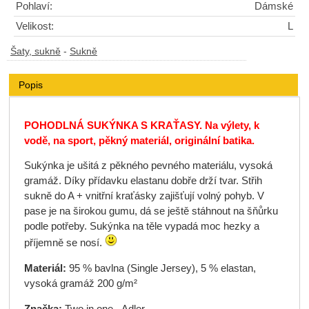
Pohlaví:
Dámské
Velikost:
L
Šaty, sukně
-
Sukně
Popis
POHODLNÁ SUKÝNKA S KRAŤASY. Na výlety, k
vodě, na sport, pěkný materiál, originální batika.
Sukýnka je ušitá z pěkného pevného materiálu, vysoká
gramáž. Díky přídavku elastanu dobře drží tvar. Střih
sukně do A + vnitřní kraťásky zajišťují volný pohyb. V
pase je na širokou gumu, dá se ještě stáhnout na šňůrku
podle potřeby. Sukýnka na těle vypadá moc hezky a
příjemně se nosí.
Materiál:
95 % bavlna (Single Jersey), 5 % elastan,
vysoká gramáž 200 g/m²