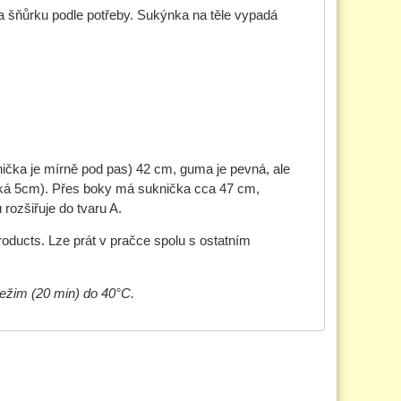
na šňůrku podle potřeby. Sukýnka na těle vypadá
čka je mírně pod pas) 42 cm, guma je pevná, ale
roká 5cm). Přes boky má suknička cca 47 cm,
rozšiřuje do tvaru A.
oducts. Lze prát v pračce spolu s ostatním
režim (20 min) do 40°C.