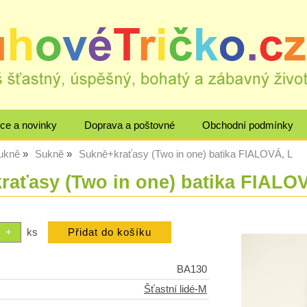
ce a novinky
Doprava a poštovné
Obchodní podmínky
sukně
Sukně
Sukně+kraťasy (Two in one) batika FIALOVÁ, L
raťasy (Two in one) batika FIALO
ks
BA130
Šťastní lidé-M