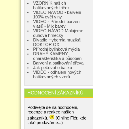
VZORNÍK našich
batikovaných triček
VIDEO NÁVOD - barvení
100% ovčí vlny
VIDEO - Přírodní barvení
vlasů - Mix barev
VIDEO-NÁVOD Malujeme
duhové hrnečky
Divadlo Hybernia muzikál
DOKTOR OX
Přírodní bylinková mýdla
DRAHÉ KAMENY -
charakteristika a působení
Barvení a batikování dřeva
Jak pečovat o batiku
VIDEO - odhalení nových
batikovaných vzorů
HODNOCENÍ ZÁKAZNÍKŮ
Podívejte se na hodnocení,
recenze a reakce našich
zákazníků.
(Online Flér, kde
také prodáváme...)