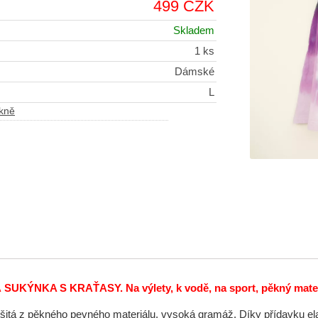
499 CZK
Skladem
1 ks
Dámské
L
kně
KÝNKA S KRAŤASY. Na výlety, k vodě, na sport, pěkný materiál
šitá z pěkného pevného materiálu, vysoká gramáž. Díky přídavku elast