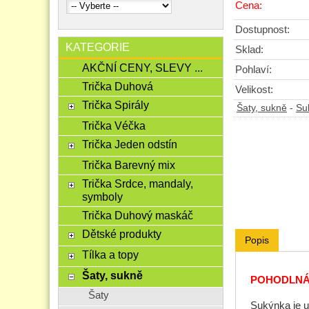
Cena:
Dostupnost:
KATEGORIE
Sklad:
AKČNÍ CENY, SLEVY ...
Pohlaví:
Trička Duhová
Velikost:
Trička Spirály
Šaty, sukně
-
Su
Trička Véčka
Trička Jeden odstín
Trička Barevný mix
Trička Srdce, mandaly,
symboly
Trička Duhový maskáč
Dětské produkty
Popis
Tílka a topy
Šaty, sukně
POHODLNÁ SU
Šaty
Sukýnka je u