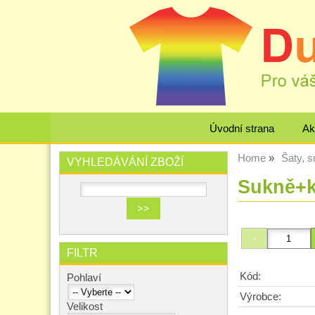
Úvodní strana
Ak
Home
Šaty, 
VYHLEDÁVÁNÍ ZBOŽÍ
Sukně+k
FILTR
Kód:
Pohlaví
Výrobce:
Velikost