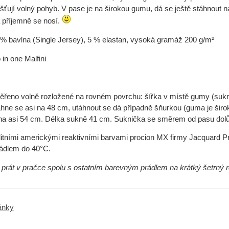
išťují volný pohyb. V pase je na širokou gumu, dá se ještě stáhnout 
 příjemně se nosí.
 % bavlna (Single Jersey), 5 % elastan, vysoká gramáž 200 g/m²
in one Malfini
řeno volně rozložené na rovném povrchu: šířka v místě gumy (sukni
áhne se asi na 48 cm, utáhnout se dá případně šňurkou (guma je ši
na asi 54 cm. Délka sukně 41 cm. Suknička se směrem od pasu dolů 
itními americkými reaktivními barvami procion MX firmy Jacquard Pr
ádlem do 40°C.
 prát v pračce spolu s ostatním barevným prádlem na krátký šetrný 
ránky