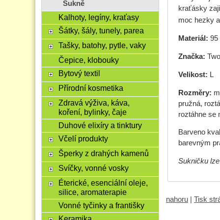
Sukně
kraťásky zaj
Kalhoty, legíny, kraťasy
moc hezky a
Šátky, šály, tunely, parea
Materiál:
95
Tašky, batohy, pytle, vaky
Značka:
Two 
Čepice, klobouky
Bytový textil
Velikost:
L
Přírodní kosmetika
Rozměry:
mě
Zdravá výživa, káva,
pružná, rozt
koření, bylinky, čaje
roztáhne se 
Duhové elixíry a tinktury
Barveno kval
Včelí produkty
barevným pr
Šperky z drahých kamenů
Sukničku lze
Svíčky, vonné vosky
Éterické, esenciální oleje,
silice, aromaterapie
nahoru
|
Tisk st
Vonné tyčinky a františky
Keramika