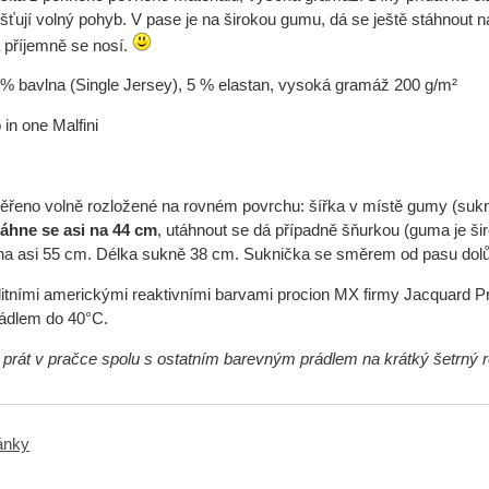
išťují volný pohyb. V pase je na širokou gumu, dá se ještě stáhnout 
 příjemně se nosí.
 % bavlna (Single Jersey), 5 % elastan, vysoká gramáž 200 g/m²
in one Malfini
řeno volně rozložené na rovném povrchu: šířka v místě gumy (sukn
táhne se asi na 44 cm
, utáhnout se dá případně šňurkou (guma je š
na asi 55 cm. Délka sukně 38 cm. Suknička se směrem od pasu dolů 
itními americkými reaktivními barvami procion MX firmy Jacquard Pr
ádlem do 40°C.
 prát v pračce spolu s ostatním barevným prádlem na krátký šetrný 
ránky