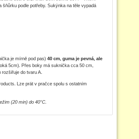
na šňůrku podle potřeby. Sukýnka na těle vypadá
ička je mírně pod pas)
40 cm, guma je pevná, ale
iroká 5cm). Přes boky má suknička cca 50 cm,
rozšiřuje do tvaru A.
oducts. Lze prát v pračce spolu s ostatním
režim (20 min) do 40°C.