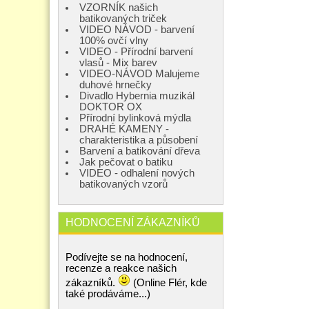
VZORNÍK našich
batikovaných triček
VIDEO NÁVOD - barvení
100% ovčí vlny
VIDEO - Přírodní barvení
vlasů - Mix barev
VIDEO-NÁVOD Malujeme
duhové hrnečky
Divadlo Hybernia muzikál
DOKTOR OX
Přírodní bylinková mýdla
DRAHÉ KAMENY -
charakteristika a působení
Barvení a batikování dřeva
Jak pečovat o batiku
VIDEO - odhalení nových
batikovaných vzorů
HODNOCENÍ ZÁKAZNÍKŮ
Podívejte se na hodnocení,
recenze a reakce našich
zákazníků.
(Online Flér, kde
také prodáváme...)