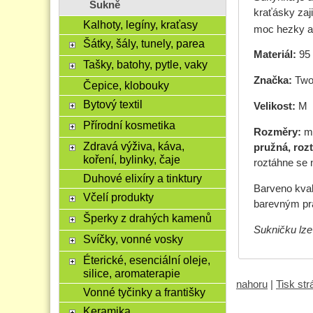
Sukně
kraťásky zaj
Kalhoty, legíny, kraťasy
moc hezky a
Šátky, šály, tunely, parea
Materiál:
95
Tašky, batohy, pytle, vaky
Značka:
Two 
Čepice, klobouky
Bytový textil
Velikost:
M
Přírodní kosmetika
Rozměry:
mě
Zdravá výživa, káva,
pružná, roz
koření, bylinky, čaje
roztáhne se 
Duhové elixíry a tinktury
Barveno kval
Včelí produkty
barevným pr
Šperky z drahých kamenů
Sukničku lze
Svíčky, vonné vosky
Éterické, esenciální oleje,
silice, aromaterapie
nahoru
|
Tisk st
Vonné tyčinky a františky
Keramika