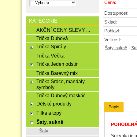
Cena:
Dostupnost:
KATEGORIE
Sklad:
AKČNÍ CENY, SLEVY ...
Pohlaví:
Trička Duhová
Velikost:
Trička Spirály
Šaty, sukně
-
Su
Trička Véčka
Trička Jeden odstín
Trička Barevný mix
Trička Srdce, mandaly,
symboly
Trička Duhový maskáč
Dětské produkty
Popis
Tílka a topy
Šaty, sukně
POHODLNÁ SU
Šaty
Sukýnka je u