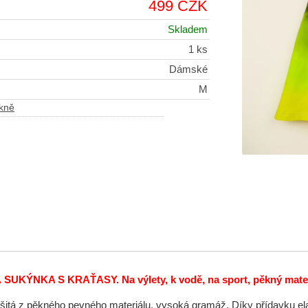
499 CZK
Skladem
1 ks
Dámské
M
kně
KÝNKA S KRAŤASY. Na výlety, k vodě, na sport, pěkný materiál
šitá z pěkného pevného materiálu, vysoká gramáž. Díky přídavku elast