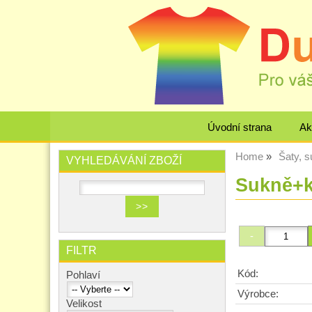
Úvodní strana
Ak
Home
Šaty, 
VYHLEDÁVÁNÍ ZBOŽÍ
Sukně+k
FILTR
Kód:
Pohlaví
Výrobce:
Velikost