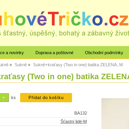
ce a novinky
Doprava a poštovné
Obchodní podmínky
sukně
Sukně
Sukně+kraťasy (Two in one) batika ZELENÁ, M
raťasy (Two in one) batika ZELEN
ks
BA132
Šťastní lidé-M