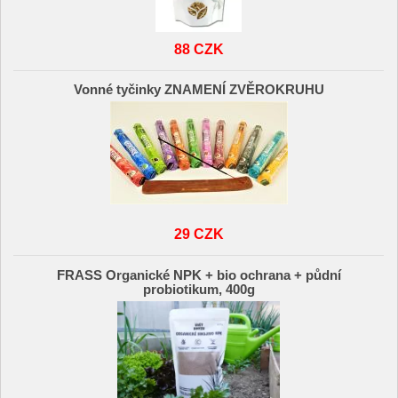
88 CZK
Vonné tyčinky ZNAMENÍ ZVĚROKRUHU
29 CZK
FRASS Organické NPK + bio ochrana + půdní
probiotikum, 400g