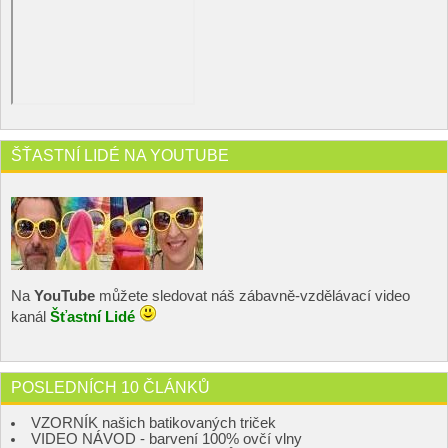
ŠŤASTNÍ LIDÉ NA YOUTUBE
Na
YouTube
můžete sledovat náš zábavně-vzdělávací video
kanál
Šťastní Lidé
POSLEDNÍCH 10 ČLÁNKŮ
VZORNÍK našich batikovaných triček
VIDEO NÁVOD - barvení 100% ovčí vlny