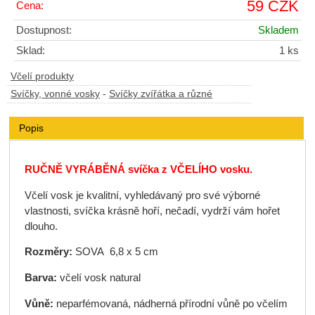
59 CZK
Cena:
Dostupnost:
Skladem
Sklad:
1 ks
Včelí produkty
Svíčky, vonné vosky
-
Svíčky zvířátka a různé
Popis
RUČNĚ VYRÁBĚNÁ svíčka
z VČELÍHO vosku.
Včelí vosk je kvalitní, vyhledávaný pro své výborné
vlastnosti, svíčka krásně hoří, nečadí, vydrží vám hořet
dlouho.
Rozměry:
SOVA 6,8 x 5 cm
Barva:
včelí vosk natural
Vůně:
neparfémovaná, nádherná přírodní vůně po včelím