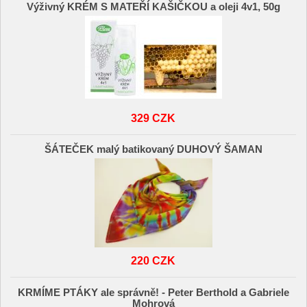
Výživný KRÉM S MATEŘÍ KAŠIČKOU a oleji 4v1, 50g
329 CZK
ŠÁTEČEK malý batikovaný DUHOVÝ ŠAMAN
220 CZK
KRMÍME PTÁKY ale správně! - Peter Berthold a Gabriele
Mohrová