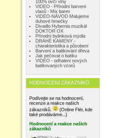
100% ovčí vlny
VIDEO - Přírodní barvení
vlasů - Mix barev
VIDEO-NÁVOD Malujeme
duhové hrnečky
Divadlo Hybernia muzikál
DOKTOR OX
Přírodní bylinková mýdla
DRAHÉ KAMENY -
charakteristika a působení
Barvení a batikování dřeva
Jak pečovat o batiku
VIDEO - odhalení nových
batikovaných vzorů
HODNOCENÍ ZÁKAZNÍKŮ
Podívejte se na hodnocení,
recenze a reakce našich
zákazníků.
(Online Flér, kde
také prodáváme...)
Hodnocení a reakce našich
zákazníků