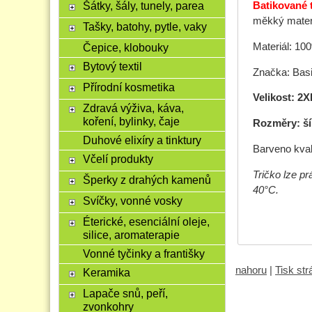
Šátky, šály, tunely, parea
Batikované t
měkký materiá
Tašky, batohy, pytle, vaky
Materiál: 10
Čepice, klobouky
Bytový textil
Značka: Basi
Přírodní kosmetika
Velikost: 2X
Zdravá výživa, káva,
koření, bylinky, čaje
Rozměry: ší
Duhové elixíry a tinktury
Barveno kval
Včelí produkty
Tričko lze p
Šperky z drahých kamenů
40°C.
Svíčky, vonné vosky
Éterické, esenciální oleje,
silice, aromaterapie
Vonné tyčinky a františky
nahoru
|
Tisk st
Keramika
Lapače snů, peří,
zvonkohry