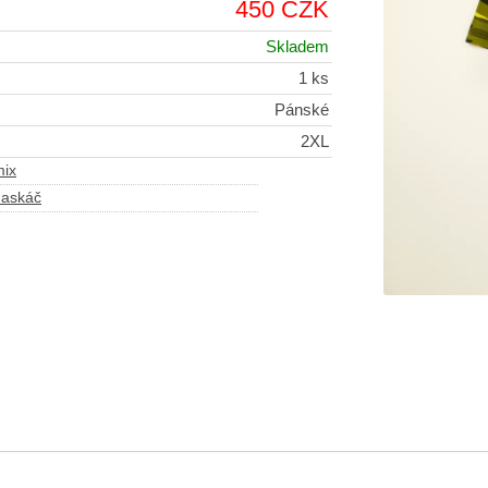
450 CZK
Skladem
1 ks
Pánské
2XL
mix
maskáč