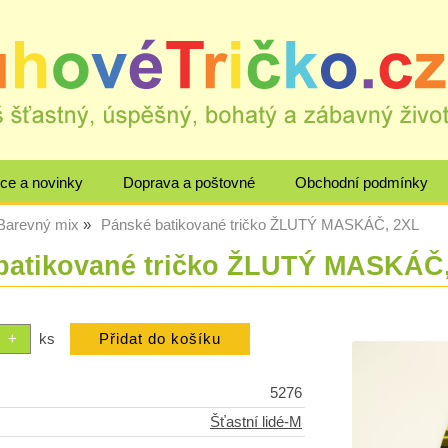
ce a novinky
Doprava a poštovné
Obchodní podmínky
 Barevný mix
Pánské batikované tričko ŽLUTÝ MASKÁČ, 2XL
batikované tričko ŽLUTÝ MASKÁČ
ks
5276
Šťastní lidé-M