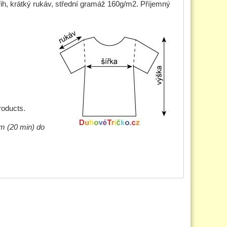
třih, krátký rukáv, střední gramáž 160g/m2. Příjemný
roducts.
im (20 min) do