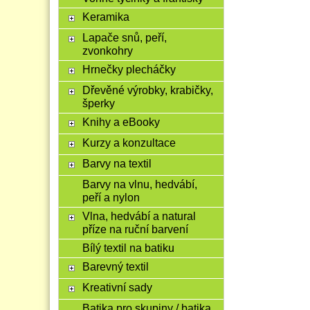
Keramika
Lapače snů, peří,
zvonkohry
Hrnečky plecháčky
Dřevěné výrobky, krabičky,
šperky
Knihy a eBooky
Kurzy a konzultace
Barvy na textil
Barvy na vlnu, hedvábí,
peří a nylon
Vlna, hedvábí a natural
příze na ruční barvení
Bílý textil na batiku
Barevný textil
Kreativní sady
Batika pro skupiny / batika