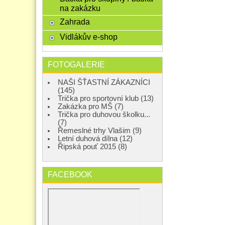
na zakázku
Zahrada
Vidlákův e-shop
FOTOGALERIE
NAŠI ŠŤASTNÍ ZÁKAZNÍCI
(145)
Trička pro sportovní klub (13)
Zakázka pro MŠ (7)
Trička pro duhovou školku...
(7)
Řemeslné trhy Vlašim (9)
Letní duhová dílna (12)
Řipská pouť 2015 (8)
FACEBOOK