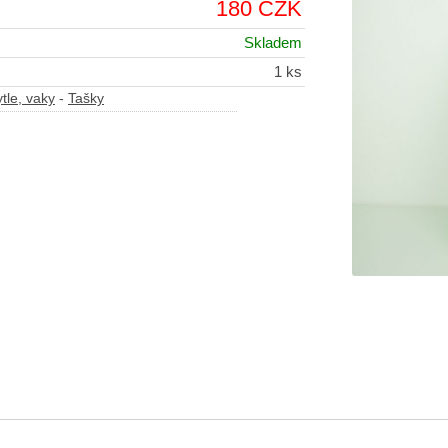
180 CZK
Skladem
1 ks
tle, vaky
-
Tašky