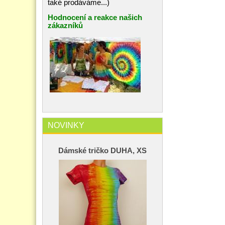
také prodáváme...)
Hodnocení a reakce našich
zákazníků
NOVINKY
Dámské tričko DUHA, XS