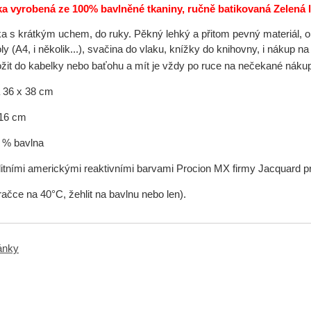
ka vyrobená ze 100% bavlněné tkaniny, ručně batikovaná Zelená l
a s krátkým uchem, do ruky. Pěkný lehký a přitom pevný materiál, op
ly (A4, i několik...), svačina do vlaku, knížky do knihovny, i nákup na
ožit do kabelky nebo baťohu a mít je vždy po ruce na nečekané nák
 36 x 38 cm
 16 cm
0 % bavlna
itními americkými reaktivními barvami Procion MX firmy Jacquard p
račce na 40°C, žehlit na bavlnu nebo len).
ránky