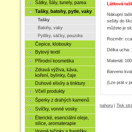
Šátky, šály, tunely, parea
Látková taš
Tašky, batohy, pytle, vaky
Nákupní tašk
Tašky
sešity do ško
Batohy, vaky
můžete je sl
Pytlíky, sáčky, pouzdra
Rozměr: cca
Čepice, klobouky
Délka ucha:
Bytový textil
Přírodní kosmetika
Materiál: 10
Zdravá výživa, káva,
Barveno kval
koření, bylinky, čaje
(Lze prát v p
Duhové elixíry a tinktury
Včelí produkty
Šperky z drahých kamenů
nahoru
|
Tisk st
Svíčky, vonné vosky
Éterické, esenciální oleje,
silice, aromaterapie
Vonné tyčinky a františky