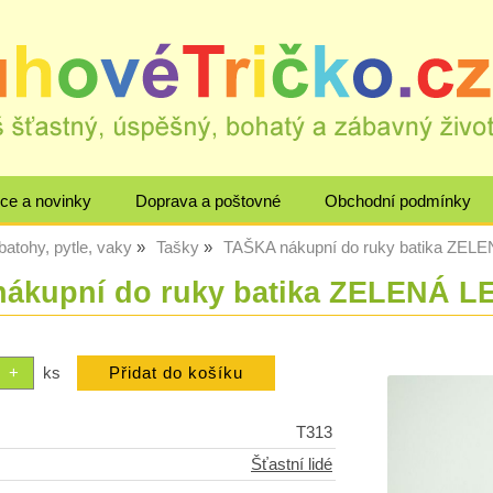
ce a novinky
Doprava a poštovné
Obchodní podmínky
batohy, pytle, vaky
Tašky
TAŠKA nákupní do ruky batika ZEL
ákupní do ruky batika ZELENÁ L
ks
T313
Šťastní lidé