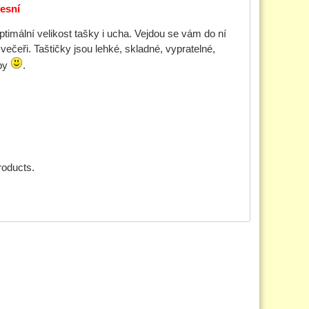
esní
timální velikost tašky i ucha. Vejdou se vám do ní
 večeři. Taštičky jsou lehké, skladné, vypratelné,
upy
.
roducts.