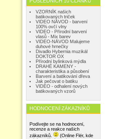
POSLEDNÍCH 10 ČLÁNKŮ
VZORNÍK našich
batikovaných triček
VIDEO NÁVOD - barvení
100% ovčí vlny
VIDEO - Přírodní barvení
vlasů - Mix barev
VIDEO-NÁVOD Malujeme
duhové hrnečky
Divadlo Hybernia muzikál
DOKTOR OX
Přírodní bylinková mýdla
DRAHÉ KAMENY -
charakteristika a působení
Barvení a batikování dřeva
Jak pečovat o batiku
VIDEO - odhalení nových
batikovaných vzorů
HODNOCENÍ ZÁKAZNÍKŮ
Podívejte se na hodnocení,
recenze a reakce našich
zákazníků.
(Online Flér, kde