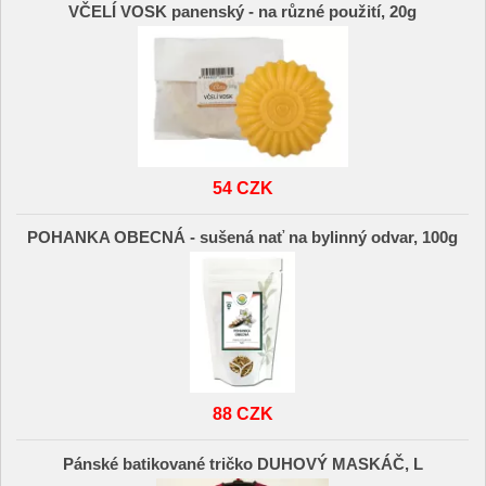
VČELÍ VOSK panenský - na různé použití, 20g
54 CZK
POHANKA OBECNÁ - sušená nať na bylinný odvar, 100g
88 CZK
Pánské batikované tričko DUHOVÝ MASKÁČ, L