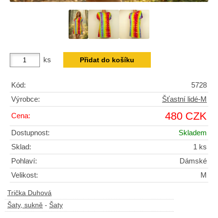
ks
Kód:
5728
Výrobce:
Šťastní lidé-M
480 CZK
Cena:
Dostupnost:
Skladem
Sklad:
1 ks
Pohlaví:
Dámské
Velikost:
M
Trička Duhová
Šaty, sukně
-
Šaty