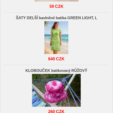
59 CZK
ŠATY DELŠÍ bavlněné batika GREEN LIGHT, L
640 CZK
KLOBOUČEK batikovaný RŮŽOVÝ
260 CZK