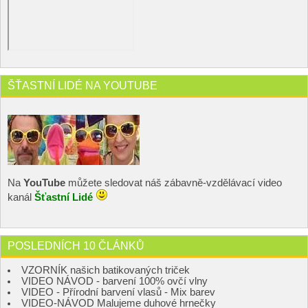
ŠŤASTNÍ LIDÉ NA YOUTUBE
Na
YouTube
můžete sledovat náš zábavně-vzdělávací video
kanál
Šťastní Lidé
POSLEDNÍCH 10 ČLÁNKŮ
VZORNÍK našich batikovaných triček
VIDEO NÁVOD - barvení 100% ovčí vlny
VIDEO - Přírodní barvení vlasů - Mix barev
VIDEO-NÁVOD Malujeme duhové hrnečky