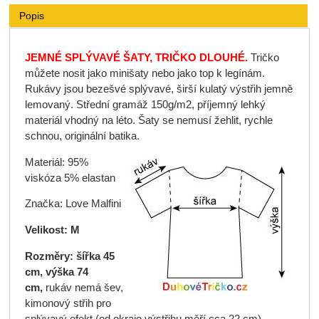
Popis
JEMNÉ SPLÝVAVÉ ŠATY, TRIČKO DLOUHÉ.
Tričko
můžete nosit jako minišaty nebo jako top k legínám.
Rukávy jsou bezešvé splývavé, širší kulatý výstřih jemně
lemovaný. Střední gramáž 150g/m2, příjemný lehký
materiál vhodný na léto. Šaty se nemusí žehlit, rychle
schnou, originální batika.
Materiál: 95%
viskóza 5% elastan
Značka: Love Malfini
Velikost: M
Rozměry: šířka 45
cm, výška 74
cm,
rukáv nemá šev,
kimonový střih pro