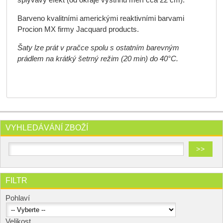
splývavý efekt (od okraje výstřihu měří cca 22 cm).
Barveno kvalitními americkými reaktivními barvami
Procion MX firmy Jacquard products.
Šaty lze prát v pračce spolu s ostatním barevným
prádlem na krátký šetrný režim (20 min) do 40°C.
VYHLEDÁVÁNÍ ZBOŽÍ
FILTR
Pohlaví
Velikost