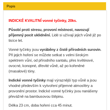
Popis
INDICKÉ
KVALITNÍ
vonné tyčinky, 20ks.
Působí proti stresu,
provoní místnost,
navozují
příjemný pocit uklidnění.
Lidé si užívají jejich vůně již po
tisíce let.
Vonné tyčinky jsou
vyráběny
z čistě přírodních surovin
.
Při jejich hoření se můžete setkat s velmi širokým
spektrem vůní, od přírodního santalu, přes květinové,
ovocné, konopné, dřevité vůně, až po kořeněné
(masalové) tóny.
Indické vonné tyčinky
mají výraznější typ vůně a jsou
vhodné především k vytvoření příjemné atmosféry a
provonění prostor. Indické vonné tyčinky jsou nanášeny
převážně na bambusovou štěpinu.
Délka 23 cm, doba hoření cca 45 minut.