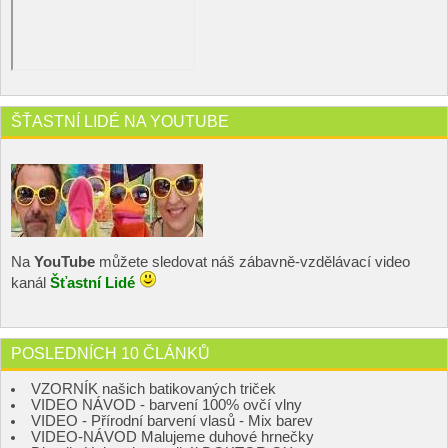
ŠŤASTNÍ LIDÉ NA YOUTUBE
Na
YouTube
můžete sledovat náš zábavně-vzdělávací video
kanál
Šťastní Lidé
POSLEDNÍCH 10 ČLÁNKŮ
VZORNÍK našich batikovaných triček
VIDEO NÁVOD - barvení 100% ovčí vlny
VIDEO - Přírodní barvení vlasů - Mix barev
VIDEO-NÁVOD Malujeme duhové hrnečky