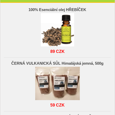
100% Esenciální olej HŘEBÍČEK
89 CZK
ČERNÁ VULKANICKÁ SŮL Himalájská jemná, 500g
59 CZK