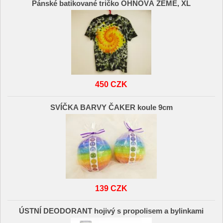
Pánské batikované tričko OHŃOVÁ ZEMĚ, XL
450 CZK
SVÍČKA BARVY ČAKER koule 9cm
139 CZK
ÚSTNÍ DEODORANT hojivý s propolisem a bylinkami