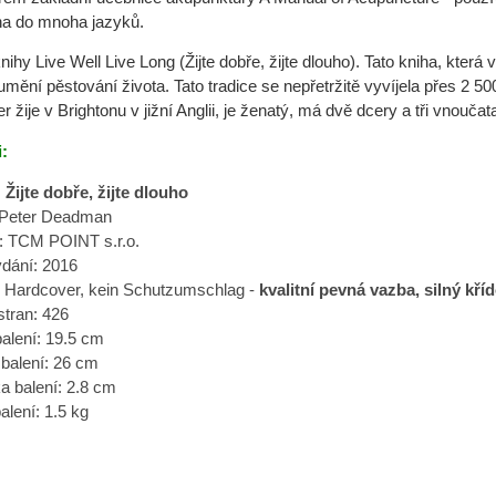
na do mnoha jazyků.
ihy Live Well Live Long (Žijte dobře, žijte dlouho). Tato kniha, která
mění pěstování života. Tato tradice se nepřetržitě vyvíjela přes 2 500
r žije v Brightonu v jižní Anglii, je ženatý, má dvě dcery a tři vnoučat
:
 Žijte dobře, žijte dlouho
 Peter Deadman
: TCM POINT s.r.o.
ydání:
2016
:
Hardcover, kein Schutzumschlag -
kvalitní pevná vazba, silný kří
stran:
426
balení:
19.5 cm
balení:
26 cm
a balení:
2.8 cm
alení:
1.5 kg