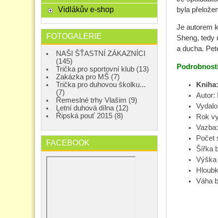
Vidlákův e-shop
byla přelože
Je autorem kn
FOTOGALERIE
Sheng, tedy u
a ducha. Pete
NAŠI ŠŤASTNÍ ZÁKAZNÍCI
(145)
Podrobnosti
Trička pro sportovní klub (13)
Zakázka pro MŠ (7)
Trička pro duhovou školku...
Kniha:
(7)
Autor:
Řemeslné trhy Vlašim (9)
Vydalo
Letní duhová dílna (12)
Řipská pouť 2015 (8)
Rok v
Vazba
Počet 
FACEBOOK
Šířka 
Výška 
Hloubk
Váha b