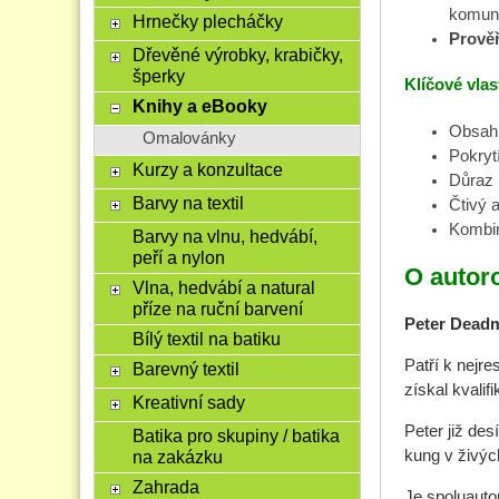
komuni
Hrnečky plecháčky
Prově
Dřevěné výrobky, krabičky,
šperky
Klíčové vlas
Knihy a eBooky
Obsah 
Omalovánky
Pokryt
Kurzy a konzultace
Důraz 
Barvy na textil
Čtivý 
Kombin
Barvy na vlnu, hedvábí,
peří a nylon
O autor
Vlna, hedvábí a natural
příze na ruční barvení
Peter Dea
Bílý textil na batiku
Patří k nejr
Barevný textil
získal kvalif
Kreativní sady
Peter již de
Batika pro skupiny / batika
kung v živýc
na zakázku
Zahrada
Je spoluauto