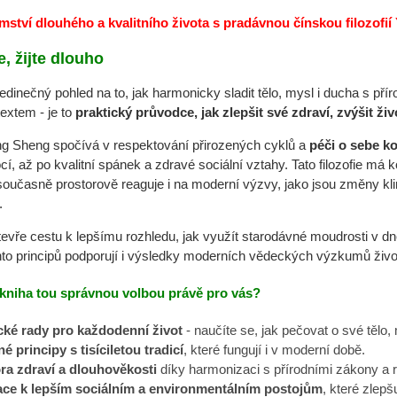
mství dlouhého a kvalitního života s pradávnou čínskou filozofi
e, žijte dlouho
edinečný pohled na to, jak harmonicky sladit tělo, mysl i ducha s pří
extem - je to
praktický průvodce, jak zlepšit své zdraví, zvýšit ži
g Sheng spočívá v respektování přirozených cyklů a
péči o sebe k
cí, až po kvalitní spánek a zdravé sociální vztahy. Tato filozofie má 
 současně prostorově reaguje i na moderní výzvy, jako jsou změny kli
.
evře cestu k lepšímu rozhledu, jak využít starodávné moudrosti v 
hto principů podporují i výsledky moderních vědeckých výzkumů život
o kniha tou správnou volbou právě pro vás?
cké rady pro každodenní život
- naučíte se, jak pečovat o své tělo
é principy s tisíciletou tradicí
, které fungují i v moderní době.
a zdraví a dlouhověkosti
díky harmonizaci s přírodními zákony a 
ace k lepším sociálním a environmentálním postojům
, které zlepšu