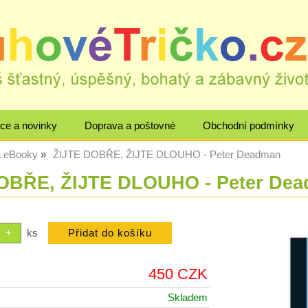
ce a novinky
Doprava a poštovné
Obchodní podmínky
a eBooky
ŽIJTE DOBŘE, ŽIJTE DLOUHO - Peter Deadman
OBŘE, ŽIJTE DLOUHO - Peter De
ks
450 CZK
Skladem