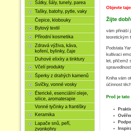
Šátky, šály, tunely, parea
Objevte taje
Tašky, batohy, pytle, vaky
Žijte dobř
Čepice, klobouky
Bytový textil
vám přináší j
Přírodní kosmetika
teoretickým t
Zdravá výživa, káva,
Podstata Yan
koření, bylinky, čaje
kultivaci emo
Duhové elixíry a tinktury
let, přičemž
Včelí produkty
spravedlnost
Šperky z drahých kamenů
Kniha vám ot
Svíčky, vonné vosky
účinnost těc
Éterické, esenciální oleje,
Proč je tat
silice, aromaterapie
Vonné tyčinky a františky
Prakti
Keramika
Ověřen
Podpor
Lapače snů, peří,
Inspir
zvonkohry