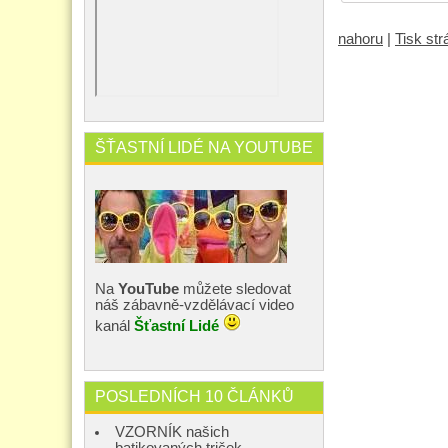
nahoru
|
Tisk st
ŠŤASTNÍ LIDÉ NA YOUTUBE
Na
YouTube
můžete sledovat
náš zábavně-vzdělávací video
kanál
Šťastní Lidé
POSLEDNÍCH 10 ČLÁNKŮ
VZORNÍK našich
batikovaných triček