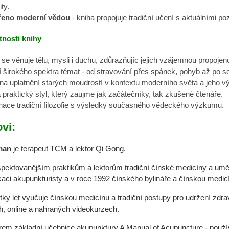
ty.
řeno moderní vědou
- kniha propojuje tradiční učení s aktuálními 
tnosti knihy
se věnuje tělu, mysli i duchu, zdůrazňujíc jejich vzájemnou propojen
í širokého spektra témat - od stravování přes spánek, pohyb až po se
na uplatnění starých moudrostí v kontextu moderního světa a jeho v
a praktický styl, který zaujme jak začátečníky, tak zkušené čtenáře.
ace tradiční filozofie s výsledky současného vědeckého výzkumu.
ovi:
dman
je
terapeut TCM a lektor Qi Gong.
espektovanějším praktikům a lektorům tradiční čínské medicíny a u
ikaci akupunkturisty a v roce 1992 čínského bylináře a čínskou medicí
sítky let vyučuje čínskou medicínu a tradiční postupy pro udržení zd
h, online a nahraných videokurzech.
rem základní učebnice akupunktury A Manual of Acupuncture - použí