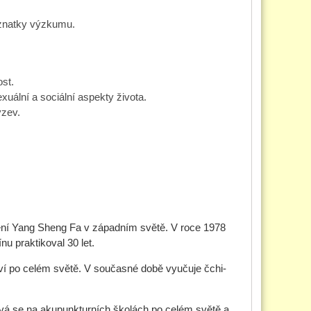
poznatky výzkumu.
ost.
xuální a sociální aspekty života.
ýzev.
mění Yang Sheng Fa v západním světě. V roce 1978
nu praktikoval 30 let.
raví po celém světě. V současné době vyučuje čchi-
vá se na akupunkturních školách po celém světě a