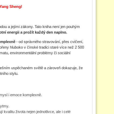
í Yang Sheng!
rodou a jejími zákony. Tato kniha není jen pouhým
votní energii a prožít každý den naplno.
omplexně
- od správného stravování, přes cvičení,
kořeny hluboko v čínské tradici staré více než 2 500
matu, environmentální problémy či sociální
dnešním uspěchaném světě a zároveň dokazuje, že
ního stylu.
, mysl i emoce komplexně.
rytmy.
jí kvalitu života nejen jednotlivce, ale i celé