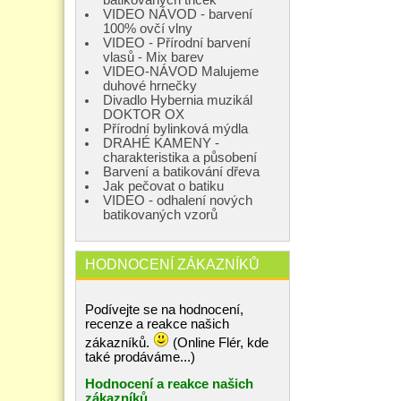
VIDEO NÁVOD - barvení
100% ovčí vlny
VIDEO - Přírodní barvení
vlasů - Mix barev
VIDEO-NÁVOD Malujeme
duhové hrnečky
Divadlo Hybernia muzikál
DOKTOR OX
Přírodní bylinková mýdla
DRAHÉ KAMENY -
charakteristika a působení
Barvení a batikování dřeva
Jak pečovat o batiku
VIDEO - odhalení nových
batikovaných vzorů
HODNOCENÍ ZÁKAZNÍKŮ
Podívejte se na hodnocení,
recenze a reakce našich
zákazníků.
(Online Flér, kde
také prodáváme...)
Hodnocení a reakce našich
zákazníků