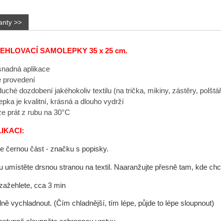
anty >>
EHLOVACÍ SAMOLEPKY 35 x 25 cm.
snadná aplikace
 provedení
ché dozdobení jakéhokoliv textilu (na trička, mikiny, zástěry, polštář
pka je kvalitní, krásná a dlouho vydrží
lze prát z rubu na 30°C
LIKACI:
te černou část - značku s popisky.
 umístěte drsnou stranou na textil. Naaranžujte přesně tam, kde ch
zažehlete, cca 3 min
ně vychladnout. (Čím chladnější, tím lépe, půjde to lépe sloupnout)