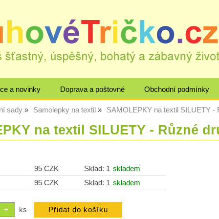
ce a novinky
Doprava a poštovné
Obchodní podmínky
ní sady
Samolepky na textil
SAMOLEPKY na textil SILUETY - 
KY na textil SILUETY - Různé dr
95 CZK
Sklad: 1
skladem
95 CZK
Sklad: 1
skladem
ks