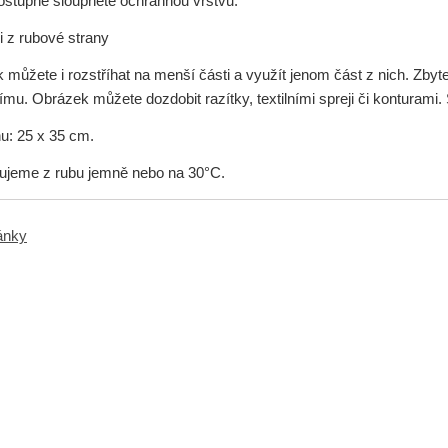
ostupně sloupněte ochrannou vrstvu.
i z rubové strany
můžete i rozstříhat na menší části a využít jenom část z nich. Zbyt
mu. Obrázek můžete dozdobit razítky, textilními spreji či konturami
u: 25 x 35 cm.
čujeme z rubu jemně nebo na 30°C.
ránky