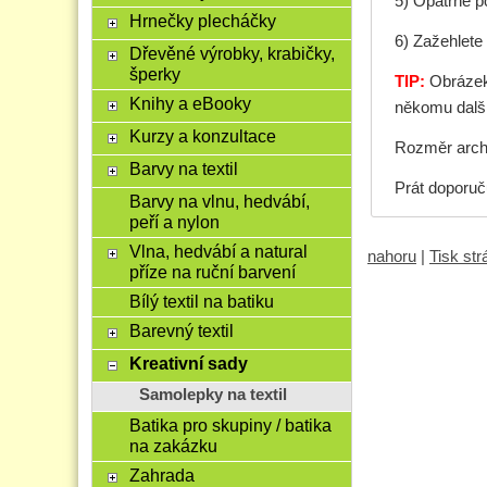
5) Opatrně p
Hrnečky plecháčky
6) Zažehlete 
Dřevěné výrobky, krabičky,
šperky
TIP:
Obrázek 
Knihy a eBooky
někomu další
Kurzy a konzultace
Rozměr arch
Barvy na textil
Prát doporu
Barvy na vlnu, hedvábí,
peří a nylon
Vlna, hedvábí a natural
nahoru
|
Tisk st
příze na ruční barvení
Bílý textil na batiku
Barevný textil
Kreativní sady
Samolepky na textil
Batika pro skupiny / batika
na zakázku
Zahrada