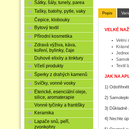
Šátky, šály, tunely, parea
Tašky, batohy, pytle, vaky
Popis
Vari
Čepice, klobouky
Bytový textil
VELKÉ
NAŽ
Přírodní kosmetika
Velmi 
Zdravá výživa, káva,
Krásné
koření, bylinky, čaje
Jednodu
Duhové elixíry a tinktury
Samole
Včelí produkty
Textil 
Šperky z drahých kamenů
JAK NA AP
Svíčky, vonné vosky
1) Odstřihně
Éterické, esenciální oleje,
silice, aromaterapie
2) Samolepku
Vonné tyčinky a františky
3) Důkladně 
Keramika
4) Nechte úpl
Lapače snů, peří,
zvonkohry