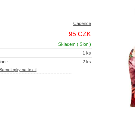
Cadence
95 CZK
Skladem
( Slon )
1 ks
ant:
2 ks
Samolepky na textil