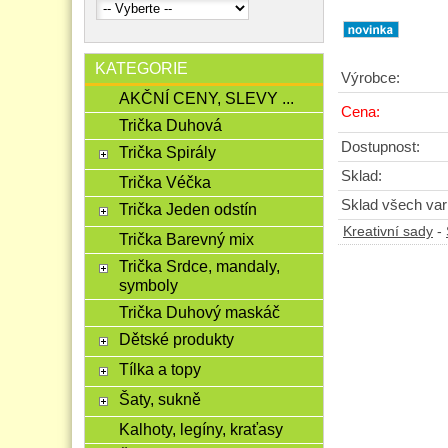
KATEGORIE
Výrobce:
AKČNÍ CENY, SLEVY ...
Cena:
Trička Duhová
Dostupnost:
Trička Spirály
Sklad:
Trička Véčka
Sklad všech vari
Trička Jeden odstín
Kreativní sady
-
Trička Barevný mix
Trička Srdce, mandaly,
symboly
Trička Duhový maskáč
Dětské produkty
Tílka a topy
Šaty, sukně
Kalhoty, legíny, kraťasy