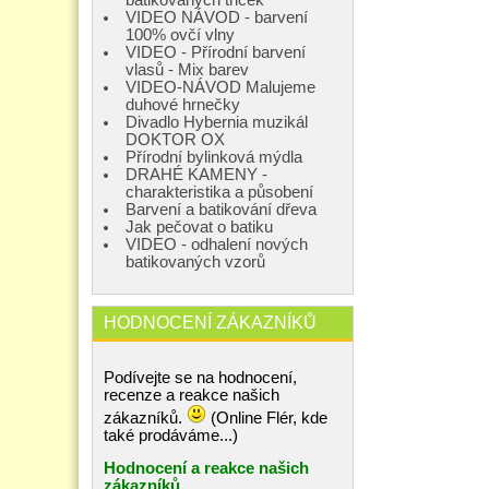
VIDEO NÁVOD - barvení
100% ovčí vlny
VIDEO - Přírodní barvení
vlasů - Mix barev
VIDEO-NÁVOD Malujeme
duhové hrnečky
Divadlo Hybernia muzikál
DOKTOR OX
Přírodní bylinková mýdla
DRAHÉ KAMENY -
charakteristika a působení
Barvení a batikování dřeva
Jak pečovat o batiku
VIDEO - odhalení nových
batikovaných vzorů
HODNOCENÍ ZÁKAZNÍKŮ
Podívejte se na hodnocení,
recenze a reakce našich
zákazníků.
(Online Flér, kde
také prodáváme...)
Hodnocení a reakce našich
zákazníků