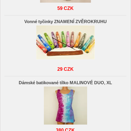
59 CZK
Vonné tyčinky ZNAMENÍ ZVĚROKRUHU
29 CZK
Dámské batikované tílko MALINOVÉ DUO, XL
380 CZK