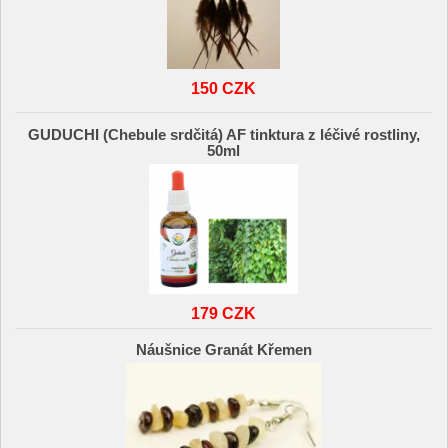
150 CZK
GUDUCHI (Chebule srdčitá) AF tinktura z léčivé rostliny,
50ml
179 CZK
Náušnice Granát Křemen