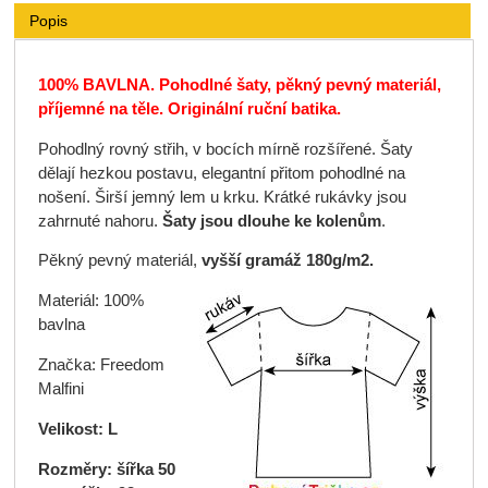
Popis
100% BAVLNA.
Pohodlné šaty, pěkný pevný materiál,
příjemné na těle. Originální ruční batika.
Pohodlný rovný střih, v bocích mírně rozšířené. Šaty
dělají hezkou postavu, elegantní přitom pohodlné na
nošení. Širší jemný lem u krku. Krátké rukávky jsou
zahrnuté nahoru.
Šaty jsou dlouhe ke kolenům
.
Pěkný pevný materiál,
vyšší gramáž 180g/m2.
Materiál: 100%
bavlna
Značka: Freedom
Malfini
Velikost: L
Rozměry: šířka 50