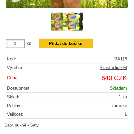
ks
Kód:
BA119
Výrobce:
Šťastní lidé-M
640 CZK
Cena:
Dostupnost:
Skladem
Sklad:
1 ks
Pohlaví:
Dámské
Velikost:
L
Šaty, sukně
-
Šaty