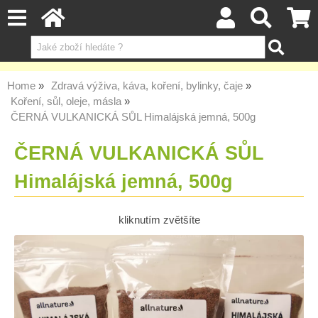
Home
Zdravá výživa, káva, koření, bylinky, čaje
Koření, sůl, oleje, másla
ČERNÁ VULKANICKÁ SŮL Himalájská jemná, 500g
ČERNÁ VULKANICKÁ SŮL
Himalájská jemná, 500g
kliknutím zvětšíte