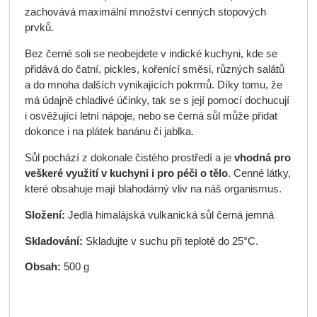
zachovává maximální množství cenných stopových
prvků.
Bez černé soli se neobejdete v indické kuchyni, kde se
přidává do čatní, pickles, kořenící směsi, různých salátů
a do mnoha dalších vynikajících pokrmů. Díky tomu, že
má údajně chladivé účinky, tak se s její pomocí dochucují
i osvěžující letní nápoje, nebo se černá sůl může přidat
dokonce i na plátek banánu či jablka.
Sůl pochází z dokonale čistého prostředí a je
vhodná pro
veškeré využití v kuchyni i pro péči o tělo
. Cenné látky,
které obsahuje mají blahodárný vliv na náš organismus.
Složení:
Jedlá himalájská vulkanická sůl černá jemná
Skladování:
Skladujte v suchu při teplotě do 25°C.
Obsah:
500 g