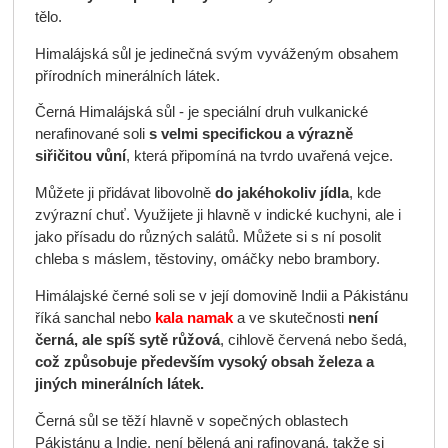
tělo.
Himalájská sůl je jedinečná svým vyváženým obsahem
přírodních minerálních látek.
Černá Himalájská sůl - je speciální druh vulkanické
nerafinované soli
s velmi specifickou a výrazně
siřičitou vůní
, která připomíná na tvrdo uvařená vejce.
Můžete ji přidávat libovolně
do jakéhokoliv jídla
, kde
zvýrazní chuť. Využijete ji hlavně v indické kuchyni, ale i
jako přísadu do různých salátů. Můžete si s ní posolit
chleba s máslem, těstoviny, omáčky nebo brambory.
Himálajské černé soli se v její domovině Indii a Pákistánu
říká sanchal nebo
kala namak
a ve skutečnosti
není
černá, ale spíš sytě růžová
, cihlově červená nebo šedá,
což způsobuje především vysoký obsah železa a
jiných minerálních látek.
Černá sůl se těží hlavně v sopečných oblastech
Pákistánu a Indie, není bělená ani rafinovaná, takže si