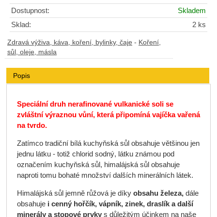
Dostupnost:
Skladem
Sklad:
2 ks
Zdravá výživa, káva, koření, bylinky, čaje
-
Koření,
sůl, oleje, másla
Popis
Speciální druh nerafinované vulkanické soli se
zvláštní výraznou vůní, která připomíná vajíčka vařená
na tvrdo.
Zatímco tradiční bílá kuchyňská sůl obsahuje většinou jen
jednu látku - totiž chlorid sodný, látku známou pod
označením kuchyňská sůl, himalájská sůl obsahuje
naproti tomu bohaté množství dalších minerálních látek.
Himalájská sůl jemně růžová je díky
obsahu železa,
dále
obsahuje
i cenný hořčík, vápník, zinek, draslík a další
minerály a stopové prvky
s důležitým účinkem na naše