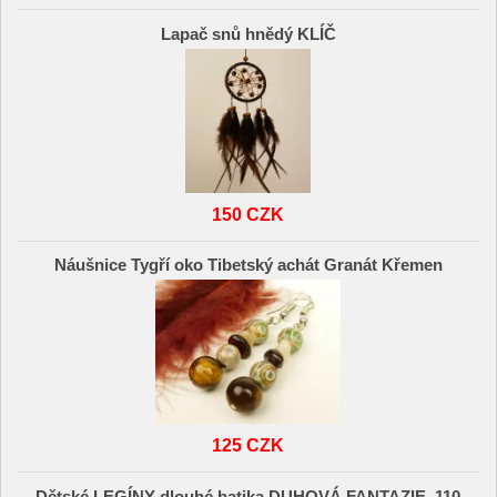
Lapač snů hnědý KLÍČ
150 CZK
Náušnice Tygří oko Tibetský achát Granát Křemen
125 CZK
Dětské LEGÍNY dlouhé batika DUHOVÁ FANTAZIE, 110