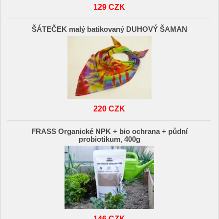
129 CZK
ŠÁTEČEK malý batikovaný DUHOVÝ ŠAMAN
220 CZK
FRASS Organické NPK + bio ochrana + půdní
probiotikum, 400g
146 CZK