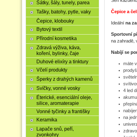
Sen každého 
Šátky, šály, tunely, parea
Tašky, batohy, pytle, vaky
Čepice a če
Čepice, klobouky
Ideální
na
za
Bytový textil
Sportovní p
Přírodní kosmetika
na zahradě, v
Zdravá výživa, káva,
Nabíjí se po
koření, bylinky, čaje
Duhové elixíry a tinktury
máte v
Včelí produkty
prodyš
světel
Šperky z drahých kamenů
svítiv
Svíčky, vonné vosky
4 led d
Éterické, esenciální oleje,
akumul
silice, aromaterapie
přepín
nabíje
Vonné tyčinky a františky
na jedn
Keramika
univerz
Lapače snů, peří,
zdravo
zvonkohry