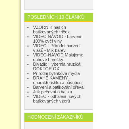
POSLEDNÍCH 10 ČLÁNKŮ
VZORNÍK našich
batikovaných triček
VIDEO NÁVOD - barvení
100% ovčí vlny
VIDEO - Přírodní barvení
vlasů - Mix barev
VIDEO-NÁVOD Malujeme
duhové hrnečky
Divadlo Hybernia muzikál
DOKTOR OX
Přírodní bylinková mýdla
DRAHÉ KAMENY -
charakteristika a působení
Barvení a batikování dřeva
Jak pečovat o batiku
VIDEO - odhalení nových
batikovaných vzorů
HODNOCENÍ ZÁKAZNÍKŮ