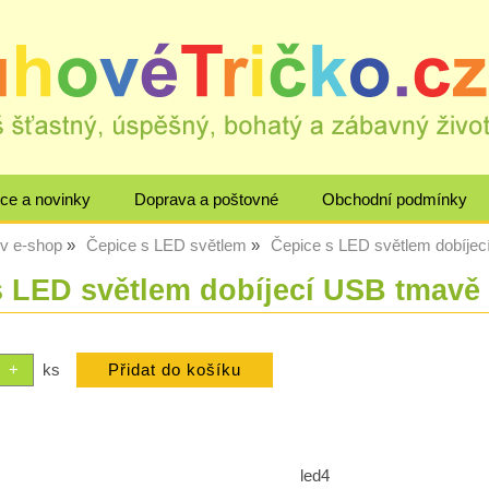
ce a novinky
Doprava a poštovné
Obchodní podmínky
ův e-shop
Čepice s LED světlem
Čepice s LED světlem dobíje
s LED světlem dobíjecí USB tmavě
ks
led4