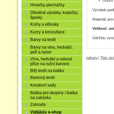
česká 
Hrnečky plecháčky
Výrobek pod
Dřevěné výrobky, krabičky,
šperky
Materiál: je
Knihy a eBooky
Velikost: un
Kurzy a konzultace
Údržba: vynd
Barvy na textil
Barvy na vlnu, hedvábí,
peří a nylon
nahoru
|
Tisk st
Vlna, hedvábí a natural
příze na ruční barvení
Bílý textil na batiku
Barevný textil
Kreativní sady
Batika pro skupiny / batika
na zakázku
Zahrada
Vidlákův e-shop