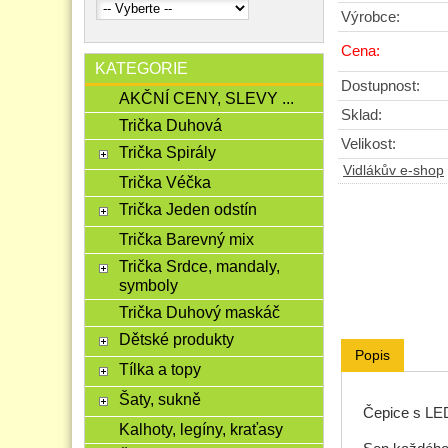
Výrobce:
Cena:
KATEGORIE
Dostupnost:
AKČNÍ CENY, SLEVY ...
Sklad:
Trička Duhová
Velikost:
Trička Spirály
Vidlákův e-shop
Trička Véčka
Trička Jeden odstín
Trička Barevný mix
Trička Srdce, mandaly,
symboly
Trička Duhový maskáč
Dětské produkty
Popis
Tílka a topy
Šaty, sukně
Čepice s LE
Kalhoty, legíny, kraťasy