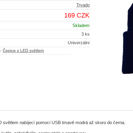
Tryado
169 CZK
Skladem
3 ks
Univerzální
-
Čepice s LED světlem
D světlem nabíjecí pomocí USB tmavě modrá až skoro do černa.