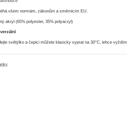
distribuce
léhá všem normám, zákonům a směrnicím EU.
mný akryl (65% polyester, 35% polyacryl)
iverzální
ejte světýlko a čepici můžete klasicky vyprat na 30°C, lehce vyždím
ránky