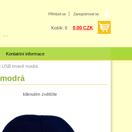
Přihlásit se
Zaregistrovat se
0,00 CZK
Košík: 0
Kontaktní informace
cí USB tmavě modrá
 modrá
kliknutím zvětšíte