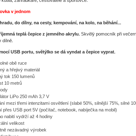
kutila, zahrádkáře, cestovatele a sportovce:
lovka v jednom
hradu, do dílny, na cesty, kempování, na kolo, na běhání...
říjemná teplá čepice z jemného akrylu.
Skvělý pomocník při večerní
 dílně.
mocí USB portu, světýlko se dá vyndat a čepice vyprat.
olné obě ruce
ný a hřejivý materiál
ný tok
150 lumenů
ost 10 metrů
iody
átor LiPo 250 mAh 3,7 V
ání mezi třemi intenzitami osvětlení (slabé 50%, silnější 75%, silné 1
ní přes USB port 5V (počítač, notebook, nabíječka na mobil)
o nabití vydrží až 4 hodiny
ální velikost
tně nezávadný výrobek