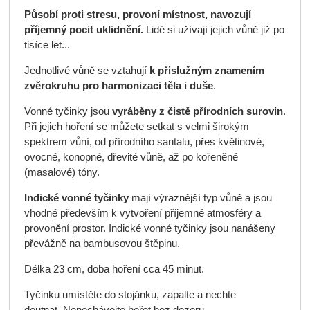
Působí proti stresu,
provoní místnost,
navozují
příjemný pocit uklidnění.
Lidé si užívají jejich vůně již po
tisíce let...
Jednotlivé vůně se vztahují
k přislužným znamením
zvěrokruhu pro harmonizaci těla i duše
.
Vonné tyčinky jsou
vyráběny
z čistě přírodních surovin
.
Při jejich hoření se můžete setkat s velmi širokým
spektrem vůní, od přírodního santalu, přes květinové,
ovocné, konopné, dřevité vůně, až po kořeněné
(masalové) tóny.
Indické vonné tyčinky
mají výraznější typ vůně a jsou
vhodné především k vytvoření příjemné atmosféry a
provonění prostor. Indické vonné tyčinky jsou nanášeny
převážně na bambusovou štěpinu.
Délka 23 cm, doba hoření cca 45 minut.
Tyčinku umístěte do stojánku, zapalte a nechte
doutnat. Nenechávejte hořet bez dozoru.