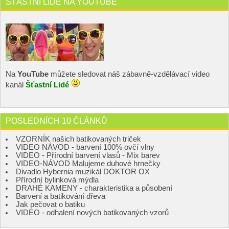
ŠŤASTNÍ LIDÉ NA YOUTUBE
Na
YouTube
můžete sledovat náš zábavně-vzdělávací video
kanál
Šťastní Lidé
POSLEDNÍCH 10 ČLÁNKŮ
VZORNÍK našich batikovaných triček
VIDEO NÁVOD - barvení 100% ovčí vlny
VIDEO - Přírodní barvení vlasů - Mix barev
VIDEO-NÁVOD Malujeme duhové hrnečky
Divadlo Hybernia muzikál DOKTOR OX
Přírodní bylinková mýdla
DRAHÉ KAMENY - charakteristika a působení
Barvení a batikování dřeva
Jak pečovat o batiku
VIDEO - odhalení nových batikovaných vzorů