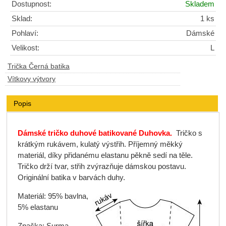
Dostupnost:
Skladem
Sklad:
1 ks
Pohlaví:
Dámské
Velikost:
L
Trička Černá batika
Vítkovy výtvory
Popis
Dámské tričko duhové batikované Duhovka.
Tričko s
krátkým rukávem, kulatý výstřih. Příjemný měkký
materiál, díky přidanému elastanu pěkně sedí na těle.
Tričko drží tvar, střih zvýrazňuje dámskou postavu.
Originální batika v barvách duhy.
Materiál: 95% bavlna,
5% elastanu
Značka: Surma