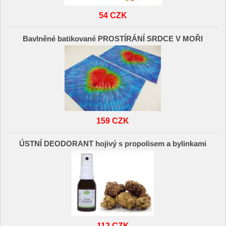
54 CZK
Bavlněné batikované PROSTÍRÁNÍ SRDCE V MOŘI
159 CZK
ÚSTNÍ DEODORANT hojivý s propolisem a bylinkami
112 CZK