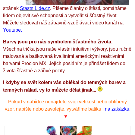
stránek
StastniLide.cz
.
Píšeme články o štěstí, pomáháme
lidem objevit své schopnosti a vytvořit si šťastný život.
Můžete sledovat náš zábavně-vzdělávací video kanál na
Youtube
.
Barvy jsou pro nás symbolem šťastného života.
Všechna trička jsou naše vlastní intuitivní výtvory, jsou ručně
malovaná a batikovaná kvalitními americkými reaktivními
barvami Procion MX. Jejich posláním je přinášet lidem do
života šťastné a zářivé pocity.
I kdyby se svět kolem vás oblékal do temných barev a
temných nálad, vy to můžete dělat jinak...
Pokud v nabídce nenajdete svoji velikost nebo oblíbený
vzor, napište nebo zavolejte, vytváříme batiku i
na zakázku
.
♥