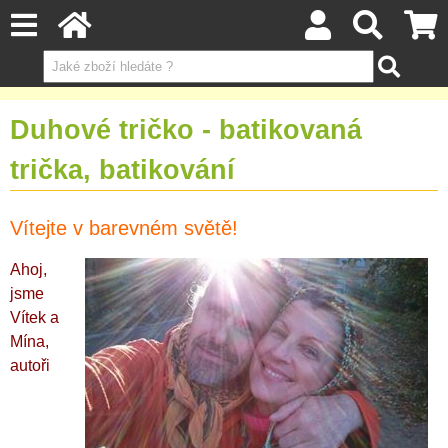
Duhové tričko - batikovaná
trička, batikování
Vítejte v barevném světě!
Ahoj,
jsme
Vítek a
Mína,
autoři