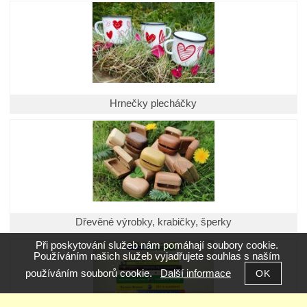
Hrnečky plecháčky
Dřevěné výrobky, krabičky, šperky
Při poskytování služeb nám pomáhají soubory cookie.
Používáním našich služeb vyjadřujete souhlas s naším
používáním souborů cookie.
Další informace