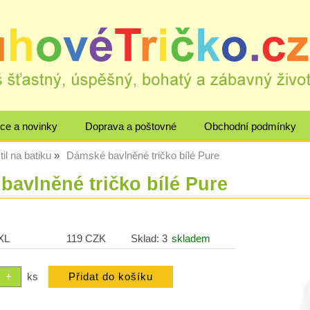
ce a novinky
Doprava a poštovné
Obchodní podmínky
til na batiku
Dámské bavlněné tričko bílé Pure
avlněné tričko bílé Pure
2XL
119 CZK
Sklad: 3
skladem
ks