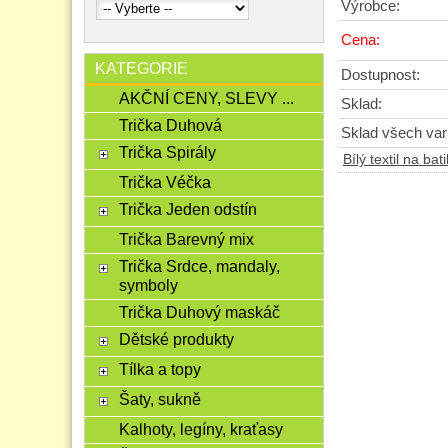
Výrobce:
Cena:
KATEGORIE
Dostupnost:
AKČNÍ CENY, SLEVY ...
Sklad:
Trička Duhová
Sklad všech vari
Trička Spirály
Bílý textil na bat
Trička Véčka
Trička Jeden odstín
Trička Barevný mix
Trička Srdce, mandaly,
symboly
Trička Duhový maskáč
Dětské produkty
Tílka a topy
Šaty, sukně
Kalhoty, legíny, kraťasy