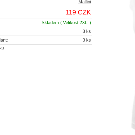
Malfini
119 CZK
Skladem
( Velikost 2XL )
3 ks
ant:
3 ks
iku