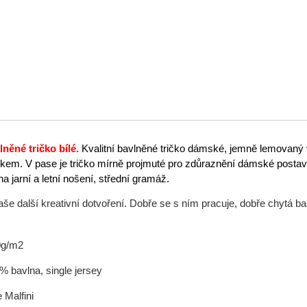
něné tričko bílé.
Kvalitní bavlněné tričko dámské, jemně lemovaný 
kem. V pase je tričko mírně projmuté pro zdůraznění dámské postav
í na jarní a letní nošení, střední gramáž.
še další kreativní dotvoření. Dobře se s ním pracuje, dobře chytá ba
0g/m2
% bavlna, single jersey
 Malfini