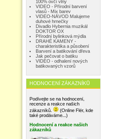
100% ovčí vlny
VIDEO - Přírodní barvení
vlasů - Mix barev
VIDEO-NÁVOD Malujeme
duhové hrnečky
Divadlo Hybernia muzikál
DOKTOR OX
Přírodní bylinková mýdla
DRAHÉ KAMENY -
charakteristika a působení
Barvení a batikování dřeva
Jak pečovat o batiku
VIDEO - odhalení nových
batikovaných vzorů
HODNOCENÍ ZÁKAZNÍKŮ
Podívejte se na hodnocení,
recenze a reakce našich
zákazníků.
(Online Flér, kde
také prodáváme...)
Hodnocení a reakce našich
zákazníků