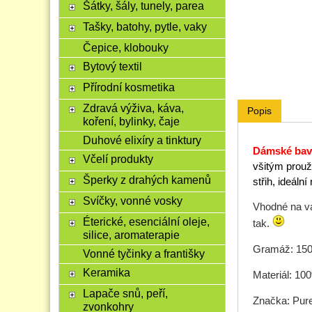
Šátky, šály, tunely, parea
Tašky, batohy, pytle, vaky
Čepice, klobouky
Bytový textil
Přírodní kosmetika
Zdravá výživa, káva,
Popis
koření, bylinky, čaje
Duhové elixíry a tinktury
Dámské bavl
Včelí produkty
všitým prouž
Šperky z drahých kamenů
střih, ideáln
Svíčky, vonné vosky
Vhodné na va
Éterické, esenciální oleje,
tak.
silice, aromaterapie
Gramáž: 15
Vonné tyčinky a františky
Keramika
Materiál: 100
Lapače snů, peří,
Značka: Pure
zvonkohry