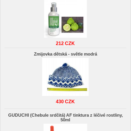
212 CZK
Zmijovka dětská - světle modrá
430 CZK
GUDUCHI (Chebule srdčitá) AF tinktura z léčivé rostliny,
50ml