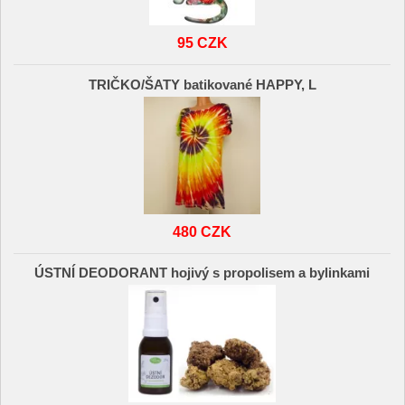
95 CZK
TRIČKO/ŠATY batikované HAPPY, L
480 CZK
ÚSTNÍ DEODORANT hojivý s propolisem a bylinkami