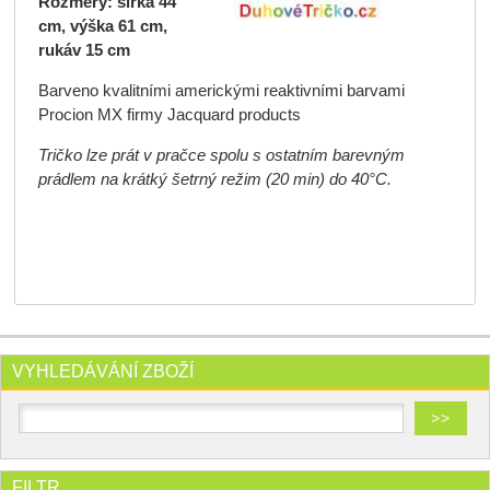
Rozměry: šířka 44
cm, výška 61 cm,
rukáv 15 cm
Barveno kvalitními americkými reaktivními barvami
Procion MX firmy Jacquard products
Tričko lze prát v pračce spolu s ostatním barevným
prádlem na krátký šetrný režim (20 min) do 40°C.
VYHLEDÁVÁNÍ ZBOŽÍ
FILTR